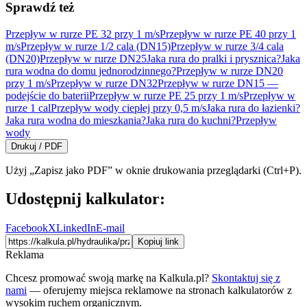
Sprawdź też
Przepływ w rurze PE 32 przy 1 m/s
Przepływ w rurze PE 40 przy 1
m/s
Przepływ w rurze 1/2 cala (DN15)
Przepływ w rurze 3/4 cala
(DN20)
Przepływ w rurze DN25
Jaka rura do pralki i prysznica?
Jaka
rura wodna do domu jednorodzinnego?
Przepływ w rurze DN20
przy 1 m/s
Przepływ w rurze DN32
Przepływ w rurze DN15 —
podejście do baterii
Przepływ w rurze PE 25 przy 1 m/s
Przepływ w
rurze 1 cal
Przepływ wody ciepłej przy 0,5 m/s
Jaka rura do łazienki?
Jaka rura wodna do mieszkania?
Jaka rura do kuchni?
Przepływ
wody
Drukuj / PDF
Użyj „Zapisz jako PDF” w oknie drukowania przeglądarki (Ctrl+P).
Udostępnij kalkulator:
Facebook
X
LinkedIn
E-mail
Kopiuj link
Reklama
Chcesz promować swoją markę na Kalkula.pl?
Skontaktuj się z
nami
— oferujemy miejsca reklamowe na stronach kalkulatorów z
wysokim ruchem organicznym.