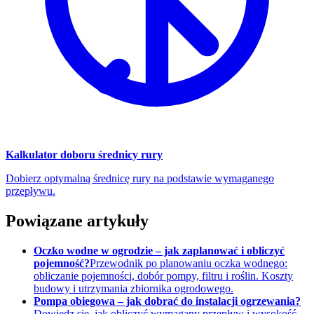
Kalkulator doboru średnicy rury
Dobierz optymalną średnicę rury na podstawie wymaganego
przepływu.
Powiązane artykuły
Oczko wodne w ogrodzie – jak zaplanować i obliczyć
pojemność?
Przewodnik po planowaniu oczka wodnego:
obliczanie pojemności, dobór pompy, filtru i roślin. Koszty
budowy i utrzymania zbiornika ogrodowego.
Pompa obiegowa – jak dobrać do instalacji ogrzewania?
Dowiedz się, jak obliczyć wymagany przepływ i wysokość