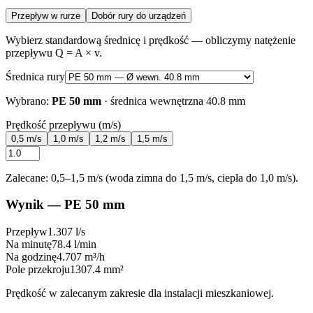
Przepływ w rurze
Dobór rury do urządzeń
Wybierz standardową średnicę i prędkość — obliczymy natężenie
przepływu Q = A × v.
Średnica rury
Wybrano:
PE 50 mm
· średnica wewnętrzna
40.8
mm
Prędkość przepływu (m/s)
0,5 m/s
1,0 m/s
1,2 m/s
1,5 m/s
Zalecane: 0,5–1,5 m/s (woda zimna do 1,5 m/s, ciepła do 1,0 m/s).
Wynik —
PE 50 mm
Przepływ
1.307
l/s
Na minutę
78.4
l/min
Na godzinę
4.707
m³/h
Pole przekroju
1307.4
mm²
Prędkość w zalecanym zakresie dla instalacji mieszkaniowej.