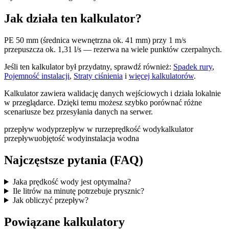
Jak działa ten kalkulator?
PE 50 mm (średnica wewnętrzna ok. 41 mm) przy 1 m/s
przepuszcza ok. 1,31 l/s — rezerwa na wiele punktów czerpalnych.
Jeśli ten kalkulator był przydatny, sprawdź również:
Spadek rury
,
Pojemność instalacji
,
Straty ciśnienia
i
więcej kalkulatorów
.
Kalkulator zawiera walidację danych wejściowych i działa lokalnie
w przeglądarce. Dzięki temu możesz szybko porównać różne
scenariusze bez przesyłania danych na serwer.
przepływ wody
przepływ w rurze
prędkość wody
kalkulator
przepływu
objętość wody
instalacja wodna
Najczęstsze pytania (FAQ)
Jaka prędkość wody jest optymalna?
Ile litrów na minutę potrzebuje prysznic?
Jak obliczyć przepływ?
Powiązane kalkulatory