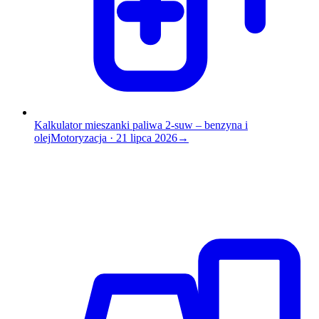
Kalkulator mieszanki paliwa 2-suw – benzyna i
olej
Motoryzacja
·
21 lipca 2026
→