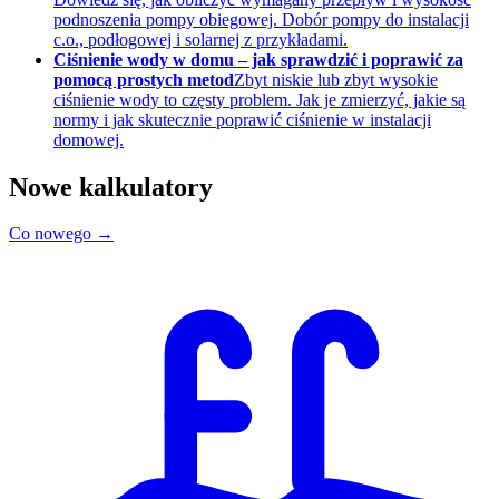
podnoszenia pompy obiegowej. Dobór pompy do instalacji
c.o., podłogowej i solarnej z przykładami.
Ciśnienie wody w domu – jak sprawdzić i poprawić za
pomocą prostych metod
Zbyt niskie lub zbyt wysokie
ciśnienie wody to częsty problem. Jak je zmierzyć, jakie są
normy i jak skutecznie poprawić ciśnienie w instalacji
domowej.
Nowe kalkulatory
Co nowego →