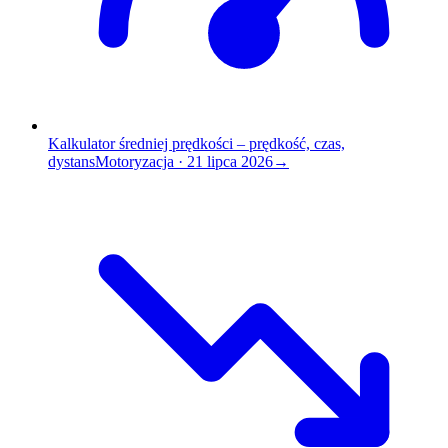
Kalkulator średniej prędkości – prędkość, czas,
dystans
Motoryzacja
·
21 lipca 2026
→