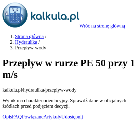
Wróć na stronę główną
Strona główna
/
Hydraulika
/
Przepływ wody
Przepływ w rurze PE 50 przy 1
m/s
kalkula.pl
/hydraulika/przeplyw-wody
Wynik ma charakter orientacyjny. Sprawdź dane w oficjalnych
źródłach przed podjęciem decyzji.
Opis
FAQ
Powiązane
Artykuły
Udostępnij