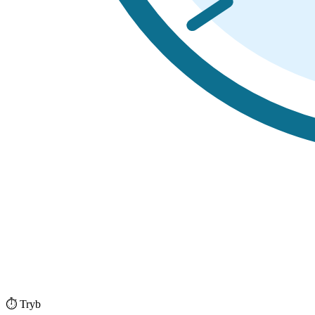
⏱️ Tryb