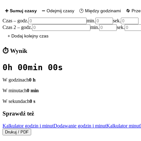
➕ Sumuj czasy
➖ Odejmij czasy
🕐 Między godzinami
🔄 Prze
Czas
– godz.
min.
sek.
Czas 2
– godz.
min.
sek.
+ Dodaj kolejny czas
⏱️ Wynik
0h 00min 00s
W godzinach
0
h
W minutach
0
min
W sekundach
0
s
Sprawdź też
Kalkulator godzin i minut
Dodawanie godzin i minut
Kalkulator minut
Drukuj / PDF