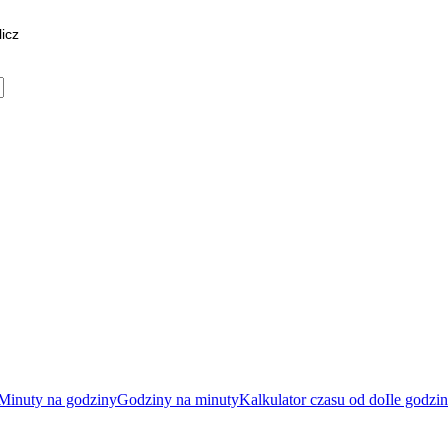
licz
Minuty na godziny
Godziny na minuty
Kalkulator czasu od do
Ile godzi