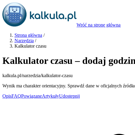
Wróć na stronę główną
Strona główna
/
Narzędzia
/
Kalkulator czasu
Kalkulator czasu – dodaj godzi
kalkula.pl
/narzedzia/kalkulator-czasu
Wynik ma charakter orientacyjny. Sprawdź dane w oficjalnych źródła
Opis
FAQ
Powiązane
Artykuły
Udostępnij