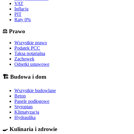
VAT
Inflacja
PIT
Raty 0%
⚖️
Prawo
Wszystkie prawo
Podatek PCC
Taksa notarialna
Zachowek
Odsetki ustawowe
🏗️
Budowa i dom
Wszystkie budowlane
Beton
Panele podłogowe
Styropian
Klimatyzacja
Hydraulika
🍳
Kulinaria i zdrowie