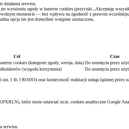
 działania serwisu.
o wyrażeniu zgody w banerze cookies (przyciski „Akceptuję wszystki
wolnym momencie — bez wpływu na zgodność z prawem wcześniejsze
dna opcja nie jest domyślnie wstępnie zaznaczona.
Cel
Czas
erze cookies (kategorie zgody, wersja, data)
Do usunięcia przez uży
alkulatorów (wygoda korzystania)
Do usunięcia przez uży
6 ust. 1 lit. f RODO) oraz konieczność realizacji usługi żądanej przez 
RLN), który może ustawiać m.in. cookies analityczne Google Analy
a serwisu.