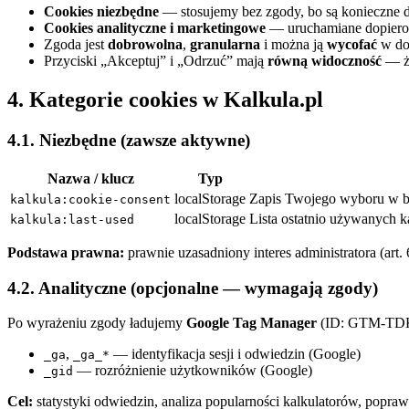
Cookies niezbędne
— stosujemy bez zgody, bo są konieczne do
Cookies analityczne i marketingowe
— uruchamiane dopiero p
Zgoda jest
dobrowolna
,
granularna
i można ją
wycofać
w do
Przyciski „Akceptuj” i „Odrzuć” mają
równą widoczność
— ża
4. Kategorie cookies w Kalkula.pl
4.1. Niezbędne (zawsze aktywne)
Nazwa / klucz
Typ
localStorage
Zapis Twojego wyboru w ban
kalkula:cookie-consent
localStorage
Lista ostatnio używanych k
kalkula:last-used
Podstawa prawna:
prawnie uzasadniony interes administratora (art. 
4.2. Analityczne (opcjonalne — wymagają zgody)
Po wyrażeniu zgody ładujemy
Google Tag Manager
(ID: GTM-TDKPX
,
— identyfikacja sesji i odwiedzin (Google)
_ga
_ga_*
— rozróżnienie użytkowników (Google)
_gid
Cel:
statystyki odwiedzin, analiza popularności kalkulatorów, popraw