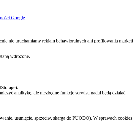
tności Google
.
cnie nie uruchamiamy reklam behawioralnych ani profilowania market
ostaną wdrożone.
lStorage).
niczyć analitykę, ale niezbędne funkcje serwisu nadal będą działać.
towanie, usunięcie, sprzeciw, skarga do PUODO). W sprawach cookies 