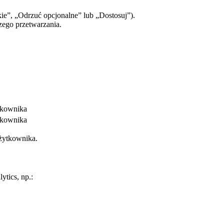
e”, „Odrzuć opcjonalne” lub „Dostosuj”).
go przetwarzania.
tkownika
tkownika
użytkownika.
tics, np.: