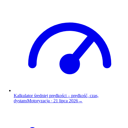
Kalkulator średniej prędkości – prędkość, czas,
dystans
Motoryzacja
·
21 lipca 2026
→