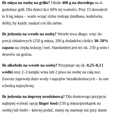
Ile mięsa na osobę na grilla?
Około
400 g na dorosłego
na 4-
godzinny grill. Dla dzieci licz 60% tej wartości. Przy 15 dorosłych
to 6 kg mięsa – warto wziąć różne rodzaje (kiełbasa, karkówka,
drób), by każdy znalazł coś dla siebie.
Ile jedzenia na wesele na osobę?
Wesele trwa długo, więc do
porcji obiadowych (250 g mięsa, 200 g dodatków) dolicz
30–50%
zapasu
na ciepłą kolację i tort. Standardem jest też ok. 250 g tortu i
deserów na gościa.
Ile alkoholu na wesele na osobę?
Przyjmuje się ok.
0,25–0,3 l
wódki
oraz 2–3 lampki wina lub 2 piwa na osobę na całą noc.
Zawsze zapewnij dużo wody i napojów bezalkoholowych – to one
schodzą najszybciej.
Ile jedzenia na imprezę urodzinową?
Dla domowego przyjęcia
najlepiej wybrać opcję
finger food
(150 g mięsa/przekąsek na
osobę) lub bufet – łatwiej podać, mniej się marnuje niż przy daniu