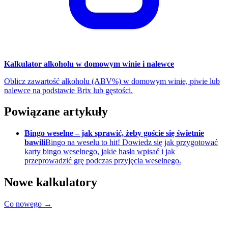
Kalkulator alkoholu w domowym winie i nalewce
Oblicz zawartość alkoholu (ABV%) w domowym winie, piwie lub
nalewce na podstawie Brix lub gęstości.
Powiązane artykuły
Bingo weselne – jak sprawić, żeby goście się świetnie
bawili
Bingo na weselu to hit! Dowiedz się jak przygotować
karty bingo weselnego, jakie hasła wpisać i jak
przeprowadzić grę podczas przyjęcia weselnego.
Nowe kalkulatory
Co nowego →