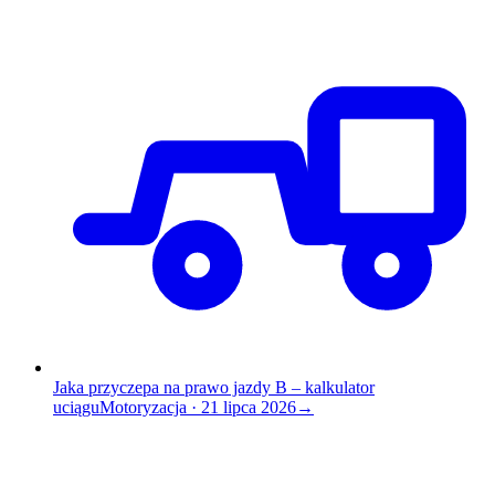
Jaka przyczepa na prawo jazdy B – kalkulator
uciągu
Motoryzacja
·
21 lipca 2026
→