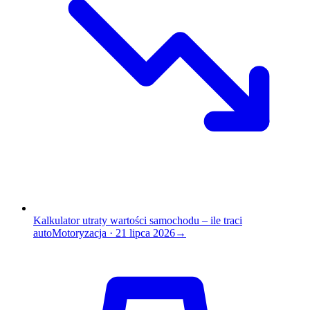
Kalkulator utraty wartości samochodu – ile traci
auto
Motoryzacja
·
21 lipca 2026
→