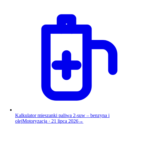
Kalkulator mieszanki paliwa 2-suw – benzyna i
olej
Motoryzacja
·
21 lipca 2026
→