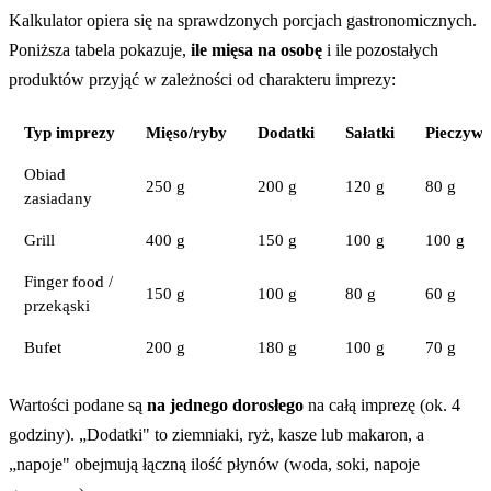
Kalkulator opiera się na sprawdzonych porcjach gastronomicznych.
Poniższa tabela pokazuje,
ile mięsa na osobę
i ile pozostałych
produktów przyjąć w zależności od charakteru imprezy:
Typ imprezy
Mięso/ryby
Dodatki
Sałatki
Pieczyw
Obiad
250 g
200 g
120 g
80 g
zasiadany
Grill
400 g
150 g
100 g
100 g
Finger food /
150 g
100 g
80 g
60 g
przekąski
Bufet
200 g
180 g
100 g
70 g
Wartości podane są
na jednego dorosłego
na całą imprezę (ok. 4
godziny). „Dodatki" to ziemniaki, ryż, kasze lub makaron, a
„napoje" obejmują łączną ilość płynów (woda, soki, napoje