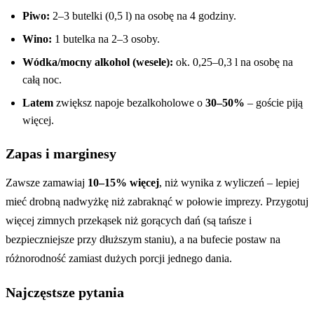
Piwo:
2–3 butelki (0,5 l) na osobę na 4 godziny.
Wino:
1 butelka na 2–3 osoby.
Wódka/mocny alkohol (wesele):
ok. 0,25–0,3 l na osobę na
całą noc.
Latem
zwiększ napoje bezalkoholowe o
30–50%
– goście piją
więcej.
Zapas i marginesy
Zawsze zamawiaj
10–15% więcej
, niż wynika z wyliczeń – lepiej
mieć drobną nadwyżkę niż zabraknąć w połowie imprezy. Przygotuj
więcej zimnych przekąsek niż gorących dań (są tańsze i
bezpieczniejsze przy dłuższym staniu), a na bufecie postaw na
różnorodność zamiast dużych porcji jednego dania.
Najczęstsze pytania