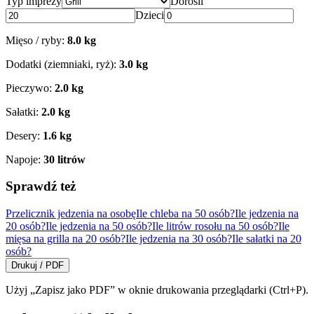
Typ imprezy
Dorośli
Dzieci
Mięso / ryby:
8.0
kg
Dodatki (ziemniaki, ryż):
3.0
kg
Pieczywo:
2.0
kg
Sałatki:
2.0
kg
Desery:
1.6
kg
Napoje:
30
litrów
Sprawdź też
Przelicznik jedzenia na osobę
Ile chleba na 50 osób?
Ile jedzenia na
20 osób?
Ile jedzenia na 50 osób?
Ile litrów rosołu na 50 osób?
Ile
mięsa na grilla na 20 osób?
Ile jedzenia na 30 osób?
Ile sałatki na 20
osób?
Drukuj / PDF
Użyj „Zapisz jako PDF” w oknie drukowania przeglądarki (Ctrl+P).