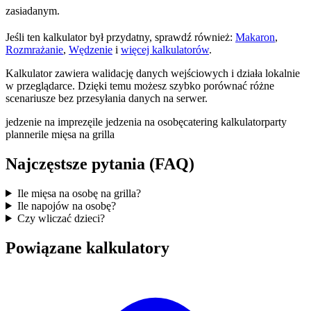
zasiadanym.
Jeśli ten kalkulator był przydatny, sprawdź również:
Makaron
,
Rozmrażanie
,
Wędzenie
i
więcej kalkulatorów
.
Kalkulator zawiera walidację danych wejściowych i działa lokalnie
w przeglądarce. Dzięki temu możesz szybko porównać różne
scenariusze bez przesyłania danych na serwer.
jedzenie na imprezę
ile jedzenia na osobę
catering kalkulator
party
planner
ile mięsa na grilla
Najczęstsze pytania (FAQ)
Ile mięsa na osobę na grilla?
Ile napojów na osobę?
Czy wliczać dzieci?
Powiązane kalkulatory