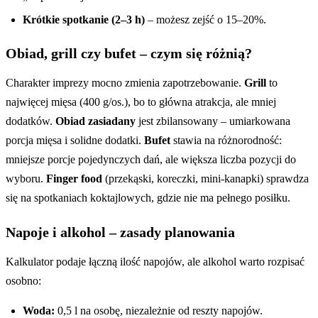
Krótkie spotkanie (2–3 h)
– możesz zejść o 15–20%.
Obiad, grill czy bufet – czym się różnią?
Charakter imprezy mocno zmienia zapotrzebowanie.
Grill
to
najwięcej mięsa (400 g/os.), bo to główna atrakcja, ale mniej
dodatków.
Obiad zasiadany
jest zbilansowany – umiarkowana
porcja mięsa i solidne dodatki.
Bufet
stawia na różnorodność:
mniejsze porcje pojedynczych dań, ale większa liczba pozycji do
wyboru.
Finger food
(przekąski, koreczki, mini-kanapki) sprawdza
się na spotkaniach koktajlowych, gdzie nie ma pełnego posiłku.
Napoje i alkohol – zasady planowania
Kalkulator podaje łączną ilość napojów, ale alkohol warto rozpisać
osobno:
Woda:
0,5 l na osobę, niezależnie od reszty napojów.