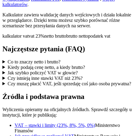
kalkulatorów
.
Kalkulator zawiera walidację danych wejściowych i działa lokalnie
w przeglądarce. Dzięki temu możesz szybko porównać różne
scenariusze bez przesyłania danych na serwer.
kalkulator vat
vat 23%
netto brutto
brutto netto
podatek vat
Najczęstsze pytania (FAQ)
Co to znaczy netto i brutto?
Kiedy podają cenę netto, a kiedy brutto?
Jak szybko policzyć VAT w głowie?
Czy istnieją inne stawki VAT niż 23%?
Czy muszę płacić VAT, jeśli sprzedaję coś jako osoba prywatna?
Źródła i podstawa prawna
Wyliczenia opieramy na oficjalnych źródłach. Sprawdź szczegóły u
instytucji, które je publikują:
VAT – stawki i limity (23%, 8%, 5%, 0%)
Ministerstwo
Finansów