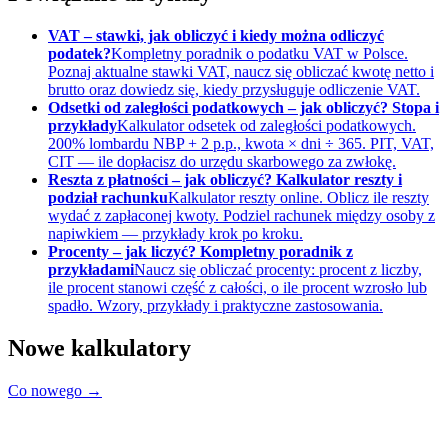
VAT – stawki, jak obliczyć i kiedy można odliczyć
podatek?
Kompletny poradnik o podatku VAT w Polsce.
Poznaj aktualne stawki VAT, naucz się obliczać kwotę netto i
brutto oraz dowiedz się, kiedy przysługuje odliczenie VAT.
Odsetki od zaległości podatkowych – jak obliczyć? Stopa i
przykłady
Kalkulator odsetek od zaległości podatkowych.
200% lombardu NBP + 2 p.p., kwota × dni ÷ 365. PIT, VAT,
CIT — ile dopłacisz do urzędu skarbowego za zwłokę.
Reszta z płatności – jak obliczyć? Kalkulator reszty i
podział rachunku
Kalkulator reszty online. Oblicz ile reszty
wydać z zapłaconej kwoty. Podziel rachunek między osoby z
napiwkiem — przykłady krok po kroku.
Procenty – jak liczyć? Kompletny poradnik z
przykładami
Naucz się obliczać procenty: procent z liczby,
ile procent stanowi część z całości, o ile procent wzrosło lub
spadło. Wzory, przykłady i praktyczne zastosowania.
Nowe kalkulatory
Co nowego →