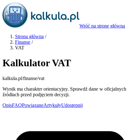
Wróć na stronę główną
Strona główna
/
Finanse
/
VAT
Kalkulator VAT
kalkula.pl
/finanse/vat
Wynik ma charakter orientacyjny. Sprawdź dane w oficjalnych
źródłach przed podjęciem decyzji.
Opis
FAQ
Powiązane
Artykuły
Udostępnij