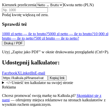
Kierunek przeliczenia
Kwota
netto
(PLN)
Podaj kwotę większą od zera.
Sprawdź też
1000 zł netto — ile to brutto?
5000 zł netto — ile to brutto?
10 000 zł
brutto — ile to netto?
500 zł brutto — ile to netto?
Drukuj / PDF
Użyj „Zapisz jako PDF” w oknie drukowania przeglądarki (Ctrl+P).
Udostępnij kalkulator:
Facebook
X
LinkedIn
E-mail
Kopiuj link
</>
Umieść ten kalkulator na swojej stronie
Reklama
Chcesz promować swoją markę na Kalkula.pl?
Skontaktuj się z
nami
— oferujemy miejsca reklamowe na stronach kalkulatorów z
wysokim ruchem organicznym.