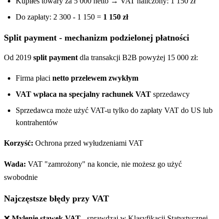
Kupiłeś towary za 5 000 netto → VAT naliczony: 1 150 zł
Do zapłaty: 2 300 - 1 150 =
1 150 zł
Split payment - mechanizm podzielonej płatności
Od 2019
split payment
dla transakcji B2B powyżej 15 000 zł:
Firma płaci
netto przelewem zwykłym
VAT wpłaca na specjalny rachunek VAT
sprzedawcy
Sprzedawca może użyć VAT-u tylko do zapłaty VAT do US lub
kontrahentów
Korzyść:
Ochrona przed wyłudzeniami VAT
Wada:
VAT "zamrożony" na koncie, nie możesz go użyć
swobodnie
Najczęstsze błędy przy VAT
❌
Mylenie stawek VAT
- sprawdzaj w Klasyfikacji Statystycznej