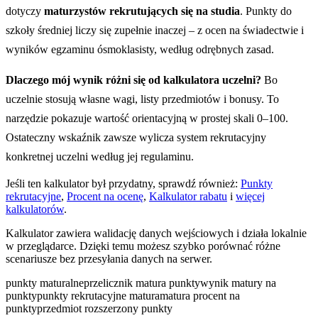
dotyczy
maturzystów rekrutujących się na studia
. Punkty do
szkoły średniej liczy się zupełnie inaczej – z ocen na świadectwie i
wyników egzaminu ósmoklasisty, według odrębnych zasad.
Dlaczego mój wynik różni się od kalkulatora uczelni?
Bo
uczelnie stosują własne wagi, listy przedmiotów i bonusy. To
narzędzie pokazuje wartość orientacyjną w prostej skali 0–100.
Ostateczny wskaźnik zawsze wylicza system rekrutacyjny
konkretnej uczelni według jej regulaminu.
Jeśli ten kalkulator był przydatny, sprawdź również:
Punkty
rekrutacyjne
,
Procent na ocenę
,
Kalkulator rabatu
i
więcej
kalkulatorów
.
Kalkulator zawiera walidację danych wejściowych i działa lokalnie
w przeglądarce. Dzięki temu możesz szybko porównać różne
scenariusze bez przesyłania danych na serwer.
punkty maturalne
przelicznik matura punkty
wynik matury na
punkty
punkty rekrutacyjne matura
matura procent na
punkty
przedmiot rozszerzony punkty