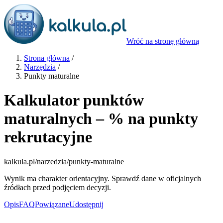
Wróć na stronę główną
Strona główna
/
Narzędzia
/
Punkty maturalne
Kalkulator punktów
maturalnych – % na punkty
rekrutacyjne
kalkula.pl
/narzedzia/punkty-maturalne
Wynik ma charakter orientacyjny. Sprawdź dane w oficjalnych
źródłach przed podjęciem decyzji.
Opis
FAQ
Powiązane
Udostępnij