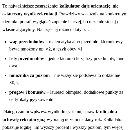
To najważniejsze zastrzeżenie:
kalkulator daje orientację, nie
ostateczny wynik rekrutacji
. Prawdziwy wskaźnik na konkretnym
kierunku potrafi wyglądać zupełnie inaczej, bo uczelnie stosują
własne algorytmy. Najczęściej różnice dotyczą:
wag przedmiotów
– matematyka albo przedmiot kierunkowy
bywa mnożony np. ×2, a język obcy ×1,
listy przedmiotów
– jedne kierunki liczą trzy przedmioty, inne
dwa,
mnożnika za poziom
– nie wszędzie podstawa to dokładnie
×0,5,
progów i bonusów
– laureaci olimpiad, dodatkowe punkty za
certyfikaty językowe itd.
Dlatego zanim wpiszesz wynik do systemu, sprawdź
oficjalną
uchwałę rekrutacyjną
wybranej uczelni na dany rok. Kalkulator
pokazuje logikę „im wyższy procent i wyższy poziom, tym więcej