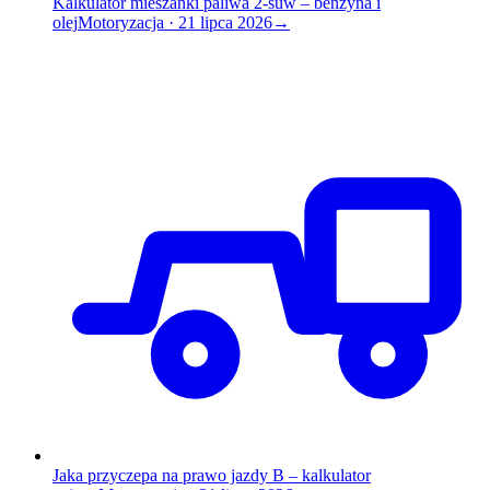
Kalkulator mieszanki paliwa 2-suw – benzyna i
olej
Motoryzacja
·
21 lipca 2026
→
Jaka przyczepa na prawo jazdy B – kalkulator