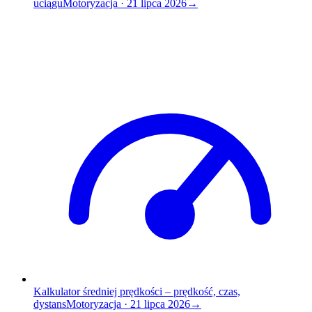
uciągu
Motoryzacja
·
21 lipca 2026
→
Kalkulator średniej prędkości – prędkość, czas,
dystans
Motoryzacja
·
21 lipca 2026
→