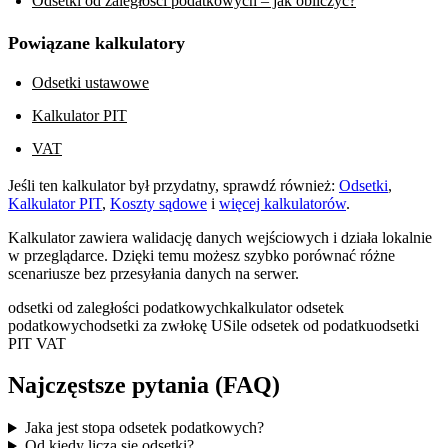
Odsetki od zaległości podatkowych – jak obliczyć?
Powiązane kalkulatory
Odsetki ustawowe
Kalkulator PIT
VAT
Jeśli ten kalkulator był przydatny, sprawdź również:
Odsetki
,
Kalkulator PIT
,
Koszty sądowe
i
więcej kalkulatorów
.
Kalkulator zawiera walidację danych wejściowych i działa lokalnie
w przeglądarce. Dzięki temu możesz szybko porównać różne
scenariusze bez przesyłania danych na serwer.
odsetki od zaległości podatkowych
kalkulator odsetek
podatkowych
odsetki za zwłokę US
ile odsetek od podatku
odsetki
PIT VAT
Najczęstsze pytania (FAQ)
Jaka jest stopa odsetek podatkowych?
Od kiedy liczą się odsetki?