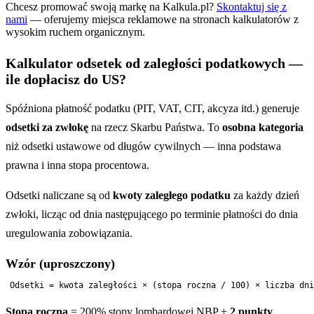
Chcesz promować swoją markę na Kalkula.pl?
Skontaktuj się z
nami
— oferujemy miejsca reklamowe na stronach kalkulatorów z
wysokim ruchem organicznym.
Kalkulator odsetek od zaległości podatkowych —
ile dopłacisz do US?
Spóźniona płatność podatku (PIT, VAT, CIT, akcyza itd.) generuje
odsetki za zwłokę
na rzecz Skarbu Państwa. To
osobna kategoria
niż odsetki ustawowe od długów cywilnych — inna podstawa
prawna i inna stopa procentowa.
Odsetki naliczane są od
kwoty zaległego podatku
za każdy dzień
zwłoki, licząc od dnia następującego po terminie płatności do dnia
uregulowania zobowiązania.
Wzór (uproszczony)
Stopa roczna
= 200% stopy lombardowej NBP +
2 punkty