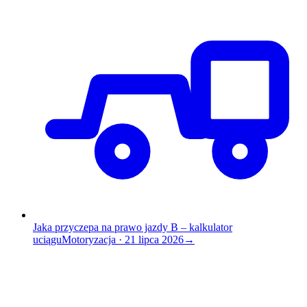
Jaka przyczepa na prawo jazdy B – kalkulator
uciągu
Motoryzacja
·
21 lipca 2026
→