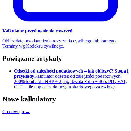
Kalkulator przedawnienia roszczeń
Oblicz datę przedawnienia roszczenia cywilnego lub karnego.
Terminy wg Kodeksu cywilnego.
Powiązane artykuły
Odsetki od zaległości podatkowych – jak obliczyć? Stopa i
przykłady
Kalkulator odsetek od zaległości podatkowych.
200% lombardu NBP + 2 p.p., kwota × dni ÷ 365. PIT, VAT,
CIT — ile dopłacisz do urzędu skarbowego za zwłokę.
Nowe kalkulatory
Co nowego →