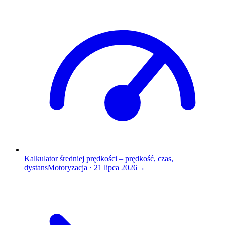
Kalkulator średniej prędkości – prędkość, czas,
dystans
Motoryzacja
·
21 lipca 2026
→