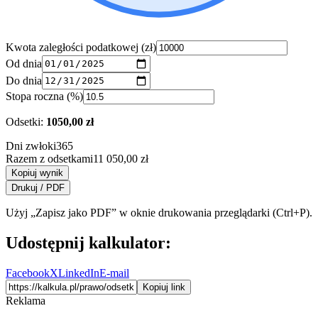
Kwota zaległości podatkowej (zł)
Od dnia
Do dnia
Stopa roczna (%)
Odsetki:
1050,00 zł
Dni zwłoki
365
Razem z odsetkami
11 050,00 zł
Kopiuj wynik
Drukuj / PDF
Użyj „Zapisz jako PDF” w oknie drukowania przeglądarki (Ctrl+P).
Udostępnij kalkulator:
Facebook
X
LinkedIn
E-mail
Kopiuj link
Reklama