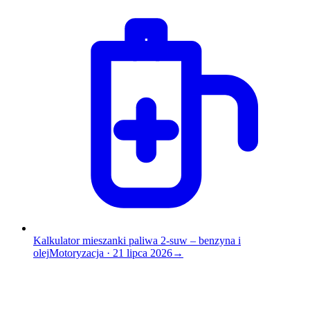
Kalkulator mieszanki paliwa 2-suw – benzyna i
olej
Motoryzacja
·
21 lipca 2026
→