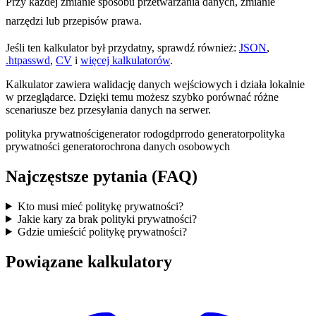
Przy każdej zmianie sposobu przetwarzania danych, zmianie
narzędzi lub przepisów prawa.
Jeśli ten kalkulator był przydatny, sprawdź również:
JSON
,
.htpasswd
,
CV
i
więcej kalkulatorów
.
Kalkulator zawiera walidację danych wejściowych i działa lokalnie
w przeglądarce. Dzięki temu możesz szybko porównać różne
scenariusze bez przesyłania danych na serwer.
polityka prywatności
generator rodo
gdpr
rodo generator
polityka
prywatności generator
ochrona danych osobowych
Najczęstsze pytania (FAQ)
Kto musi mieć politykę prywatności?
Jakie kary za brak polityki prywatności?
Gdzie umieścić politykę prywatności?
Powiązane kalkulatory