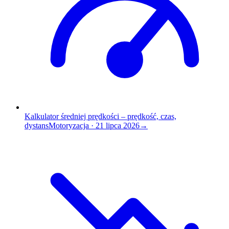
Kalkulator średniej prędkości – prędkość, czas,
dystans
Motoryzacja
·
21 lipca 2026
→