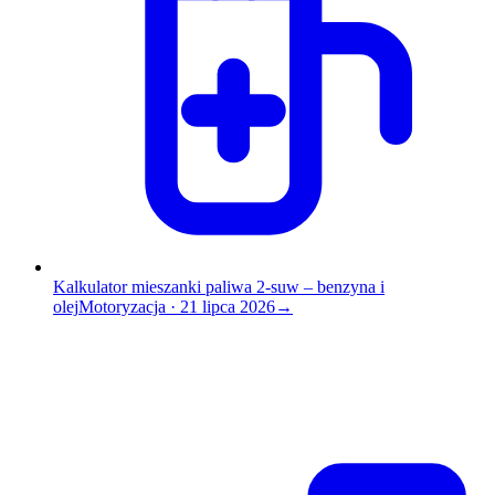
Kalkulator mieszanki paliwa 2-suw – benzyna i
olej
Motoryzacja
·
21 lipca 2026
→