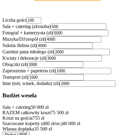
Liczba gości
Sala + catering (zł/osoba)
Fotograf + kamerzysta (zł)
Muzyka/DJ/zespół (zł)
Suknia ślubna (zł)
Garnitur pana młodego (zł)
Kwiaty i dekoracje (zł)
Obrączki (zł)
Zaproszenia + papeteria (zł)
Transport (zł)
Inne (tort, winek, dodatki) (zł)
Budżet wesela
Sala + catering
50 000 zł
RAZEM całkowity koszt
75 500 zł
Koszt na gościa
755
zł
Szacowane koperty (
400
zł/os.)
40 000 zł
Własna dopłatka
35 500 zł
Drukuj / PDF