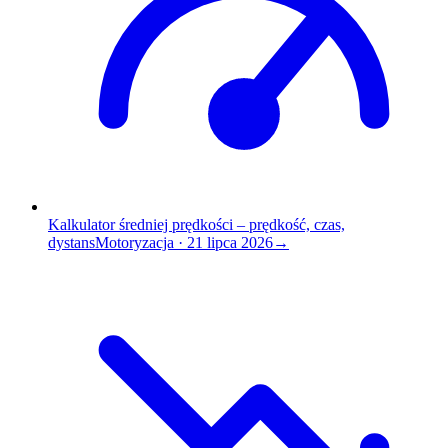
Kalkulator średniej prędkości – prędkość, czas,
dystans
Motoryzacja
·
21 lipca 2026
→