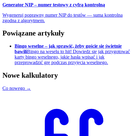
Generator NIP – numer testowy z cyfrą kontrolną
Wygeneruj poprawny numer NIP do testów — suma kontrolna
zgodna z algorytmem.
Powiązane artykuły
Bingo weselne – jak sprawić, żeby goście się świetnie
bawili
Bingo na weselu to hit! Dowiedz się jak przygotować
karty bingo weselnego, jakie hasła wpisać i jak
przeprowadzić grę podczas przyjęcia weselnego.
Nowe kalkulatory
Co nowego →