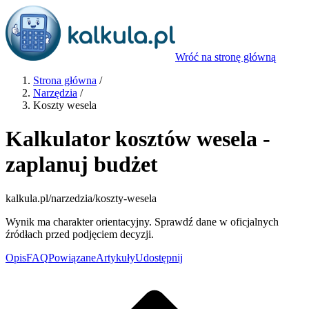
Wróć na stronę główną
Strona główna
/
Narzędzia
/
Koszty wesela
Kalkulator kosztów wesela -
zaplanuj budżet
kalkula.pl
/narzedzia/koszty-wesela
Wynik ma charakter orientacyjny. Sprawdź dane w oficjalnych
źródłach przed podjęciem decyzji.
Opis
FAQ
Powiązane
Artykuły
Udostępnij