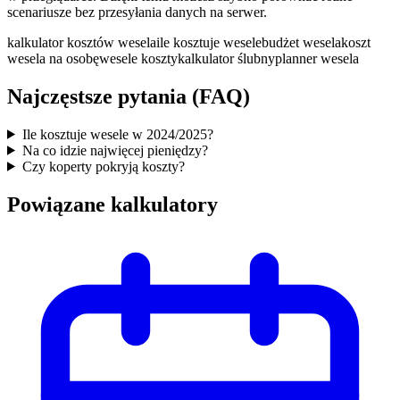
scenariusze bez przesyłania danych na serwer.
kalkulator kosztów wesela
ile kosztuje wesele
budżet wesela
koszt
wesela na osobę
wesele koszty
kalkulator ślubny
planner wesela
Najczęstsze pytania (FAQ)
Ile kosztuje wesele w 2024/2025?
Na co idzie najwięcej pieniędzy?
Czy koperty pokryją koszty?
Powiązane kalkulatory