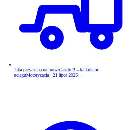
Jaka przyczepa na prawo jazdy B – kalkulator
uciągu
Motoryzacja
·
21 lipca 2026
→