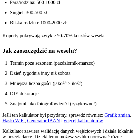
Para/rodzina: 500-1000 zł
Singiel: 300-500 zł
Bliska rodzina: 1000-2000 zł
Koperty pokrywają zwykle 50-70% kosztów wesela.
Jak zaoszczędzić na weselu?
Termin poza sezonem (październik-marzec)
Dzień tygodnia inny niż sobota
Mniejsza liczba gości (jakość > ilość)
DIY dekoracje
Znajomi jako fotografowie/DJ (ryzykowne!)
Jeśli ten kalkulator był przydatny, sprawdź również:
Grafik zmian
,
Hasło WiFi
,
Generator IBAN
i
więcej kalkulatorów
.
Kalkulator zawiera walidację danych wejściowych i działa lokalnie
w przeglądarce. Dzięki temu możesz szybko porównać różne