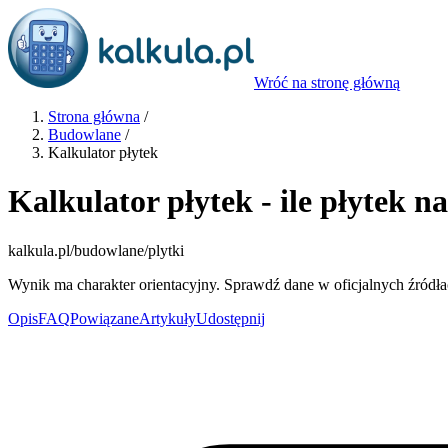
Wróć na stronę główną
Strona główna
/
Budowlane
/
Kalkulator płytek
Kalkulator płytek - ile płytek n
kalkula.pl
/budowlane/plytki
Wynik ma charakter orientacyjny. Sprawdź dane w oficjalnych źródła
Opis
FAQ
Powiązane
Artykuły
Udostępnij