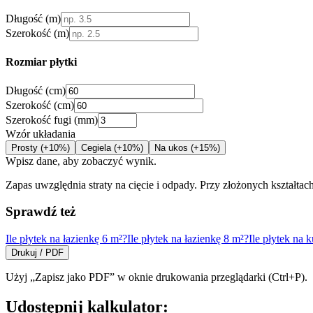
Długość (m)
Szerokość (m)
Rozmiar płytki
Długość (cm)
Szerokość (cm)
Szerokość fugi (mm)
Wzór układania
Prosty (+10%)
Cegiela (+10%)
Na ukos (+15%)
Wpisz dane, aby zobaczyć wynik.
Zapas uwzględnia straty na cięcie i odpady. Przy złożonych kształ
Sprawdź też
Ile płytek na łazienkę 6 m²?
Ile płytek na łazienkę 8 m²?
Ile płytek na 
Drukuj / PDF
Użyj „Zapisz jako PDF” w oknie drukowania przeglądarki (Ctrl+P).
Udostępnij kalkulator: