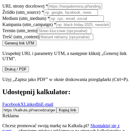
URL strony docelowej *
Źródło (utm_source) *
Medium (utm_medium) *
Kampania (utm_campaign) *
Termin (utm_term)
Treść (utm_content)
Generuj link UTM
Uzupełnij URL i parametry UTM, a następnie kliknij „Generuj link
UTM”.
Drukuj / PDF
Użyj „Zapisz jako PDF” w oknie drukowania przeglądarki (Ctrl+P).
Udostępnij kalkulator:
Facebook
X
LinkedIn
E-mail
Kopiuj link
Reklama
Chcesz promować swoją markę na Kalkula.pl?
Skontaktuj się z
nami
— oferujemy miejsca reklamowe na stronach kalkulatorów z