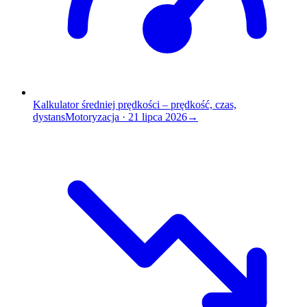
Kalkulator średniej prędkości – prędkość, czas,
dystans
Motoryzacja
·
21 lipca 2026
→