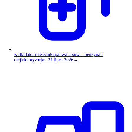
Kalkulator mieszanki paliwa 2-suw – benzyna i
olej
Motoryzacja
·
21 lipca 2026
→