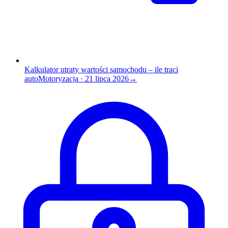
Kalkulator utraty wartości samochodu – ile traci
auto
Motoryzacja
·
21 lipca 2026
→