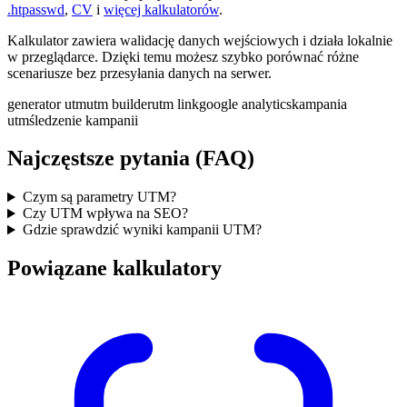
.htpasswd
,
CV
i
więcej kalkulatorów
.
Kalkulator zawiera walidację danych wejściowych i działa lokalnie
w przeglądarce. Dzięki temu możesz szybko porównać różne
scenariusze bez przesyłania danych na serwer.
generator utm
utm builder
utm link
google analytics
kampania
utm
śledzenie kampanii
Najczęstsze pytania (FAQ)
Czym są parametry UTM?
Czy UTM wpływa na SEO?
Gdzie sprawdzić wyniki kampanii UTM?
Powiązane kalkulatory