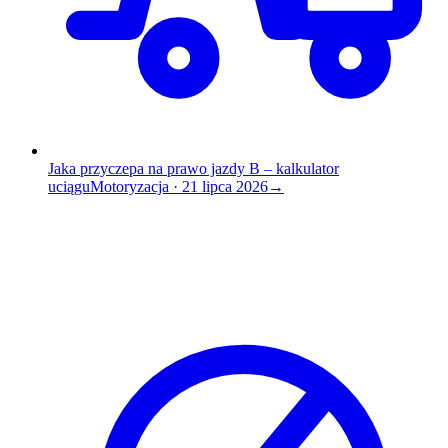
Jaka przyczepa na prawo jazdy B – kalkulator
uciągu
Motoryzacja
·
21 lipca 2026
→