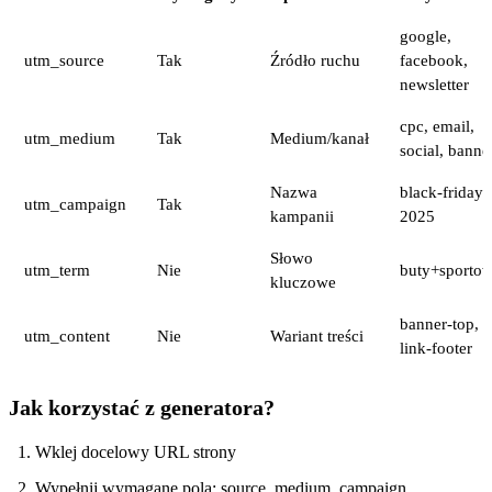
google,
utm_source
Tak
Źródło ruchu
facebook,
newsletter
cpc, email,
utm_medium
Tak
Medium/kanał
social, banne
Nazwa
black-friday-
utm_campaign
Tak
kampanii
2025
Słowo
utm_term
Nie
buty+sporto
kluczowe
banner-top,
utm_content
Nie
Wariant treści
link-footer
Jak korzystać z generatora?
Wklej docelowy URL strony
Wypełnij wymagane pola: source, medium, campaign