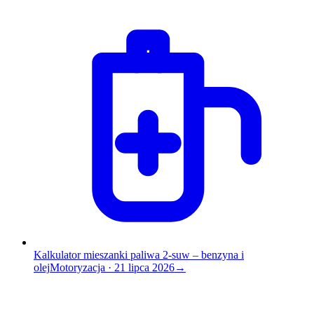
Kalkulator mieszanki paliwa 2-suw – benzyna i
olej
Motoryzacja
·
21 lipca 2026
→