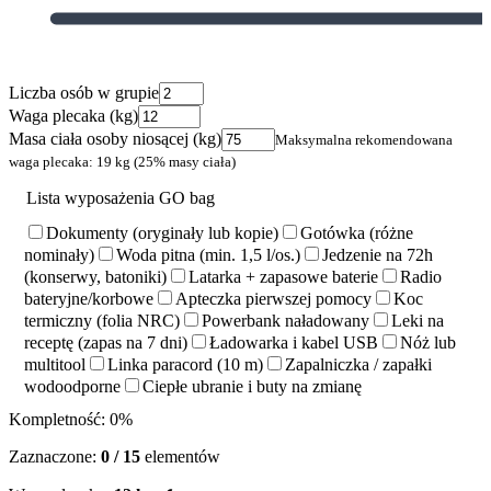
Liczba osób w grupie
Waga plecaka (kg)
Masa ciała osoby niosącej (kg)
Maksymalna rekomendowana
waga plecaka:
19
kg (25% masy ciała)
Lista wyposażenia GO bag
Dokumenty (oryginały lub kopie)
Gotówka (różne
nominały)
Woda pitna (min. 1,5 l/os.)
Jedzenie na 72h
(konserwy, batoniki)
Latarka + zapasowe baterie
Radio
bateryjne/korbowe
Apteczka pierwszej pomocy
Koc
termiczny (folia NRC)
Powerbank naładowany
Leki na
receptę (zapas na 7 dni)
Ładowarka i kabel USB
Nóż lub
multitool
Linka paracord (10 m)
Zapalniczka / zapałki
wodoodporne
Ciepłe ubranie i buty na zmianę
Kompletność:
0
%
Zaznaczone:
0
/
15
elementów