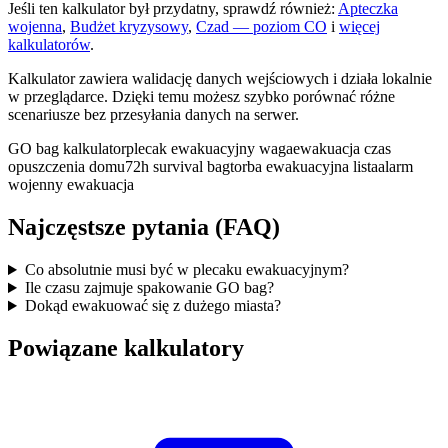
Jeśli ten kalkulator był przydatny, sprawdź również:
Apteczka
wojenna
,
Budżet kryzysowy
,
Czad — poziom CO
i
więcej
kalkulatorów
.
Kalkulator zawiera walidację danych wejściowych i działa lokalnie
w przeglądarce. Dzięki temu możesz szybko porównać różne
scenariusze bez przesyłania danych na serwer.
GO bag kalkulator
plecak ewakuacyjny waga
ewakuacja czas
opuszczenia domu
72h survival bag
torba ewakuacyjna lista
alarm
wojenny ewakuacja
Najczęstsze pytania (FAQ)
Co absolutnie musi być w plecaku ewakuacyjnym?
Ile czasu zajmuje spakowanie GO bag?
Dokąd ewakuować się z dużego miasta?
Powiązane kalkulatory