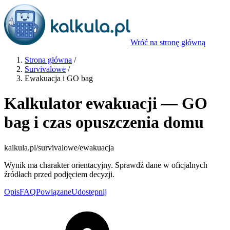
Wróć na stronę główną
Strona główna
/
Survivalowe
/
Ewakuacja i GO bag
Kalkulator ewakuacji — GO
bag i czas opuszczenia domu
kalkula.pl
/survivalowe/ewakuacja
Wynik ma charakter orientacyjny. Sprawdź dane w oficjalnych
źródłach przed podjęciem decyzji.
Opis
FAQ
Powiązane
Udostępnij