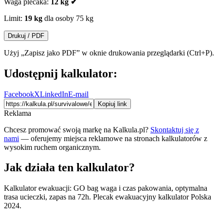
Waga plecaka:
12
kg
✔
Limit:
19
kg
dla osoby
75
kg
Drukuj / PDF
Użyj „Zapisz jako PDF” w oknie drukowania przeglądarki (Ctrl+P).
Udostępnij kalkulator:
Facebook
X
LinkedIn
E-mail
Kopiuj link
Reklama
Chcesz promować swoją markę na Kalkula.pl?
Skontaktuj się z
nami
— oferujemy miejsca reklamowe na stronach kalkulatorów z
wysokim ruchem organicznym.
Jak działa ten kalkulator?
Kalkulator ewakuacji: GO bag waga i czas pakowania, optymalna
trasa ucieczki, zapas na 72h. Plecak ewakuacyjny kalkulator Polska
2024.