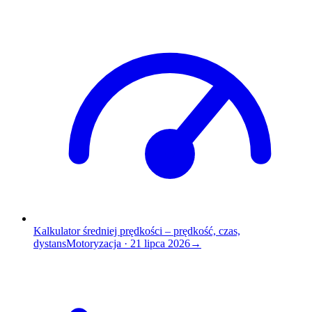
Kalkulator średniej prędkości – prędkość, czas,
dystans
Motoryzacja
·
21 lipca 2026
→