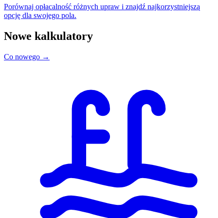
Porównaj opłacalność różnych upraw i znajdź najkorzystniejszą
opcję dla swojego pola.
Nowe kalkulatory
Co nowego →