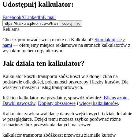
Udostępnij kalkulator:
Facebook
X
LinkedIn
E-mail
Kopiuj link
Reklama
Chcesz promować swoją markę na Kalkula.pl?
Skontaktuj się z
nami
— oferujemy miejsca reklamowe na stronach kalkulatorów z
wysokim ruchem organicznym.
Jak działa ten kalkulator?
Kalkulator kosztu transportu zbóż: koszt w zł/tonę i zł/ha na
podstawie odległości, pojemności przyczepy i liczby kursów. Dla
własnych maszyn i usług transportowych.
Jeśli ten kalkulator był przydatny, sprawdź również:
Bilans azotu
,
Dawki nawozów
,
Dopłaty obszarowe
i
więcej kalkulatorów
.
Kalkulator zawiera walidację danych wejściowych i działa lokalnie
w przeglądarce. Dzięki temu możesz szybko porównać różne
scenariusze bez przesyłania danych na serwer.
kalkulator transportu zbóż
koszt przewozu ziarna
ile kursów