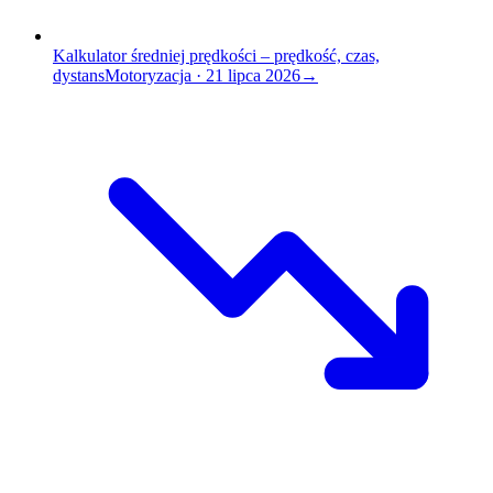
Kalkulator średniej prędkości – prędkość, czas,
dystans
Motoryzacja
·
21 lipca 2026
→