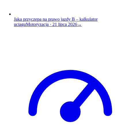
Jaka przyczepa na prawo jazdy B – kalkulator
uciągu
Motoryzacja
·
21 lipca 2026
→