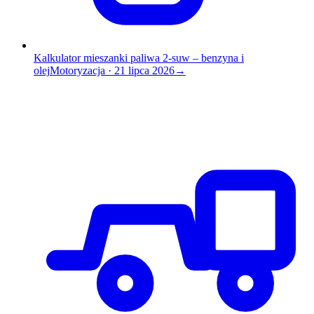
Kalkulator mieszanki paliwa 2-suw – benzyna i
olej
Motoryzacja
·
21 lipca 2026
→