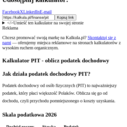
Facebook
X
LinkedIn
E-mail
Kopiuj link
</>
Umieść ten kalkulator na swojej stronie
Reklama
Chcesz promować swoją markę na Kalkula.pl?
Skontaktuj się z
nami
— oferujemy miejsca reklamowe na stronach kalkulatorów z
wysokim ruchem organicznym.
Kalkulator PIT - oblicz podatek dochodowy
Jak działa podatek dochodowy PIT?
Podatek dochodowy od osób fizycznych (PIT) to najważniejszy
podatek, który płaci większość Polaków. Oblicza się go od
dochodu, czyli przychodu pomniejszonego o koszty uzyskania.
Skala podatkowa 2026
Dochód roczny
Stawka
Podatek