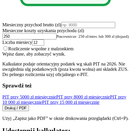
Miesieczny przychod brutto (zl)
Miesieczne koszty uzyskania przychodu (zl)
Pracownicze: 250 zl/mies. lub 300 zl (dojazd)
Liczba miesiecy
Rozliczenie wspolne z malzonkiem
Wpisz dane, aby zobaczyć wynik.
Kalkulator podaje orientacyjny podatek wg skali PIT na 2026. Nie
uwzglednia ulg podatkowych (poza kwota wolna) ani skladek ZUS.
Do pelnego rozliczenia uzyj oficjalnego e-PIT.
Sprawdź też
PIT przy 5000 zł miesięcznie
PIT przy 8000 zł miesięcznie
PIT przy
10 000 zł miesięcznie
PIT przy 15 000 zł miesięcznie
Drukuj / PDF
Użyj „Zapisz jako PDF” w oknie drukowania przeglądarki (Ctrl+P).
Udostępnij kalkulator: