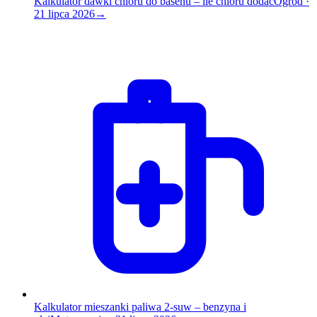
Kalkulator dawki chloru do basenu – ile chloru dodać
Ogród
·
21 lipca 2026
→
Kalkulator mieszanki paliwa 2-suw – benzyna i