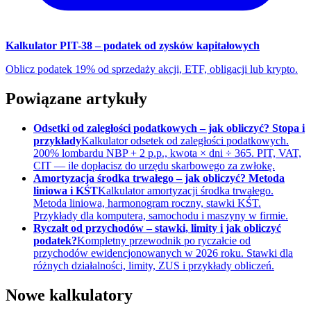
Kalkulator PIT-38 – podatek od zysków kapitałowych
Oblicz podatek 19% od sprzedaży akcji, ETF, obligacji lub krypto.
Powiązane artykuły
Odsetki od zaległości podatkowych – jak obliczyć? Stopa i
przykłady
Kalkulator odsetek od zaległości podatkowych.
200% lombardu NBP + 2 p.p., kwota × dni ÷ 365. PIT, VAT,
CIT — ile dopłacisz do urzędu skarbowego za zwłokę.
Amortyzacja środka trwałego – jak obliczyć? Metoda
liniowa i KŚT
Kalkulator amortyzacji środka trwałego.
Metoda liniowa, harmonogram roczny, stawki KŚT.
Przykłady dla komputera, samochodu i maszyny w firmie.
Ryczałt od przychodów – stawki, limity i jak obliczyć
podatek?
Kompletny przewodnik po ryczałcie od
przychodów ewidencjonowanych w 2026 roku. Stawki dla
różnych działalności, limity, ZUS i przykłady obliczeń.
Nowe kalkulatory