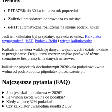
Terminy
PIT-37/36
: do 30 kwietnia za rok poprzedni
Zaliczki
: pracodawca odprowadza co miesiąc
e-PIT
: automatyczne rozliczenie na stronie podatki.gov.pl
Jeśli ten kalkulator był przydatny, sprawdź również:
Kalkulator
wynagrodzeń
,
VAT
,
Podatek Belki
i
więcej kalkulatorów
.
Kalkulator zawiera walidację danych wejściowych i działa lokalnie
w przeglądarce. Dzięki temu możesz szybko porównać różne
scenariusze bez przesyłania danych na serwer.
kalkulator pit
podatek dochodowy
pit 2026
skala podatkowa
kwota
wolna od podatku
oblicz pit
podatek pit
rozliczenie pit
Najczęstsze pytania (FAQ)
Jaka jest skala podatkowa w 2026?
Ile wynosi kwota wolna od podatku?
Kiedy zapłacę 32% podatku?
Czy kalkulator uwzględnia składki ZUS?