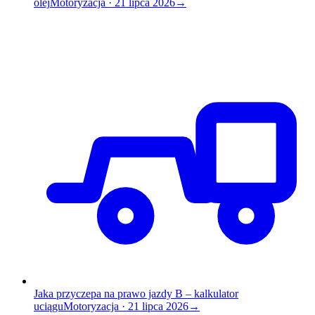
olej
Motoryzacja
·
21 lipca 2026
→
Jaka przyczepa na prawo jazdy B – kalkulator
uciągu
Motoryzacja
·
21 lipca 2026
→