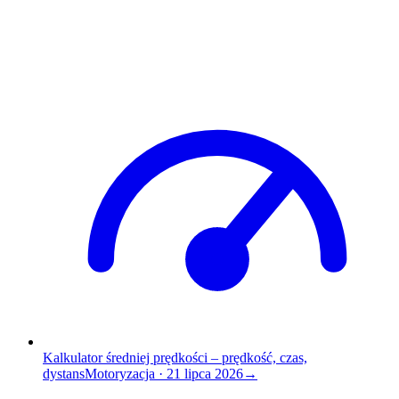
Kalkulator średniej prędkości – prędkość, czas,
dystans
Motoryzacja
·
21 lipca 2026
→