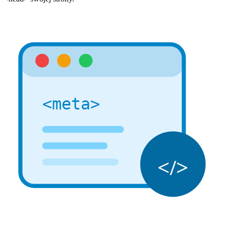
<meta>
</>