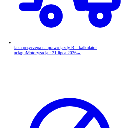
Jaka przyczepa na prawo jazdy B – kalkulator
uciągu
Motoryzacja
·
21 lipca 2026
→