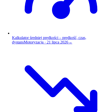
Kalkulator średniej prędkości – prędkość, czas,
dystans
Motoryzacja
·
21 lipca 2026
→