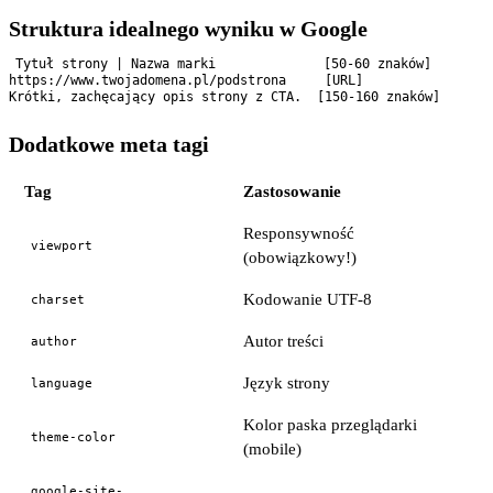
Struktura idealnego wyniku w Google
Tytuł strony | Nazwa marki              [50-60 znaków]

https://www.twojadomena.pl/podstrona     [URL]

Dodatkowe meta tagi
Tag
Zastosowanie
Responsywność
viewport
(obowiązkowy!)
Kodowanie UTF-8
charset
Autor treści
author
Język strony
language
Kolor paska przeglądarki
theme-color
(mobile)
google-site-