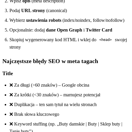
Wpisz
opis
(meta description)
Podaj
URL strony
(canonical)
Wybierz
ustawienia robots
(index/noindex, follow/nofollow)
Opcjonalnie: dodaj
dane Open Graph
i
Twitter Card
Skopiuj wygenerowany kod HTML i wklej do
swojej
<head>
strony
Najczęstsze błędy SEO w meta tagach
Title
❌ Za długi (>60 znaków) – Google obcina
❌ Za krótki (<30 znaków) – marnujesz potencjał
❌ Duplikacja – ten sam tytuł na wielu stronach
❌ Brak słowa kluczowego
❌ Keyword stuffing (np. „Buty damskie | Buty | Sklep buty |
Tanie buty")