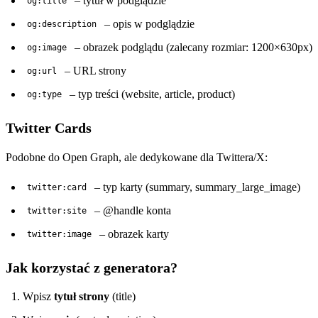
– tytuł w podglądzie
og:title
– opis w podglądzie
og:description
– obrazek podglądu (zalecany rozmiar: 1200×630px)
og:image
– URL strony
og:url
– typ treści (website, article, product)
og:type
Twitter Cards
Podobne do Open Graph, ale dedykowane dla Twittera/X:
– typ karty (summary, summary_large_image)
twitter:card
– @handle konta
twitter:site
– obrazek karty
twitter:image
Jak korzystać z generatora?
Wpisz
tytuł strony
(title)