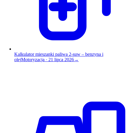
Kalkulator mieszanki paliwa 2-suw – benzyna i
olej
Motoryzacja
·
21 lipca 2026
→