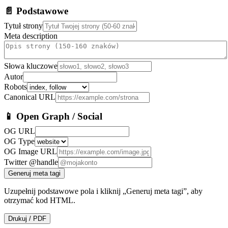
📄 Podstawowe
Tytuł strony
Meta description
Słowa kluczowe
Autor
Robots
Canonical URL
📱 Open Graph / Social
OG URL
OG Type
OG Image URL
Twitter @handle
Generuj meta tagi
Uzupełnij podstawowe pola i kliknij „Generuj meta tagi”, aby
otrzymać kod HTML.
Drukuj / PDF