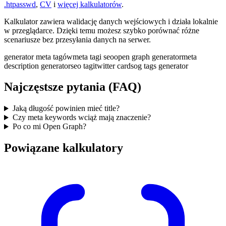
.htpasswd
,
CV
i
więcej kalkulatorów
.
Kalkulator zawiera walidację danych wejściowych i działa lokalnie
w przeglądarce. Dzięki temu możesz szybko porównać różne
scenariusze bez przesyłania danych na serwer.
generator meta tagów
meta tagi seo
open graph generator
meta
description generator
seo tagi
twitter cards
og tags generator
Najczęstsze pytania (FAQ)
Jaką długość powinien mieć title?
Czy meta keywords wciąż mają znaczenie?
Po co mi Open Graph?
Powiązane kalkulatory