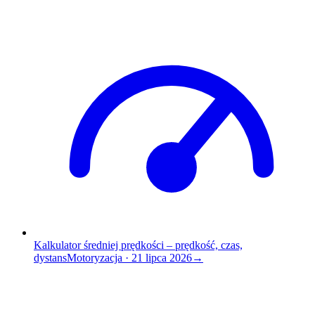
Kalkulator średniej prędkości – prędkość, czas,
dystans
Motoryzacja
·
21 lipca 2026
→