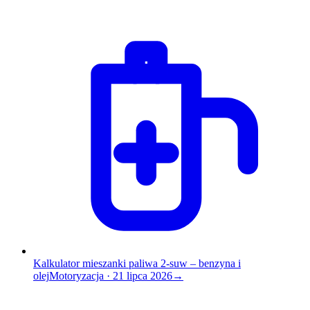
Kalkulator mieszanki paliwa 2-suw – benzyna i
olej
Motoryzacja
·
21 lipca 2026
→