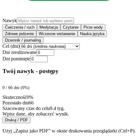
Nawyk
Ćwiczenia / ruch
Medytacja
Czytanie
Picie wody
Zdrowe jedzenie
Wczesne wstawanie
Nauka języka
Dziennik / journaling
Cel (dni)
Dni zrealizowane
Dni pominięte
Twój nawyk
- postępy
0
/
66
dni (
0
%)
Skuteczność
0
%
Pozostało dni
66
Szacowany czas do celu
9.4
tyg.
Wpisz dane, aby zobaczyć wynik.
Drukuj / PDF
Użyj „Zapisz jako PDF” w oknie drukowania przeglądarki (Ctrl+P).