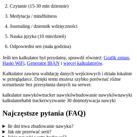
Czytanie (15-30 min dziennie)
Medytacja / mindfulness
Journaling / dziennik wdzięczności
Nauka języka (10 min/dzień)
Odpowiedni sen (stała godzina)
Jeśli ten kalkulator był przydatny, sprawdź również:
Grafik zmian
,
Hasło WiFi
,
Generator IBAN
i
więcej kalkulatorów
.
Kalkulator zawiera walidację danych wejściowych i działa lokalnie
w przeglądarce. Dzięki temu możesz szybko porównać różne
scenariusze bez przesyłania danych na serwer.
kalkulator nawyków
tracker nawyków
budowanie nawyków
nawyki
kalkulator
habit tracker
wyzwanie 30 dni
motywacja nawyki
Najczęstsze pytania (FAQ)
Ile dni trwa zbudowanie nawyku?
Jak nie przerwać serii?