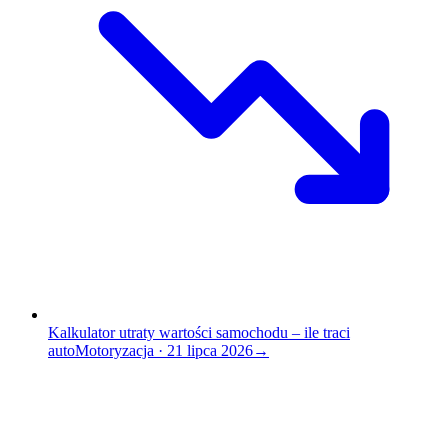
Kalkulator utraty wartości samochodu – ile traci
auto
Motoryzacja
·
21 lipca 2026
→