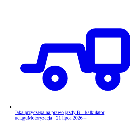
Jaka przyczepa na prawo jazdy B – kalkulator
uciągu
Motoryzacja
·
21 lipca 2026
→