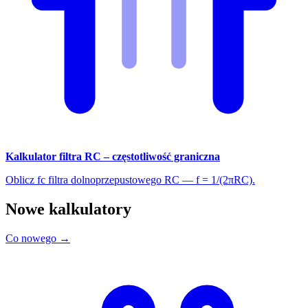
Kalkulator filtra RC – częstotliwość graniczna
Oblicz fc filtra dolnoprzepustowego RC — f = 1/(2πRC).
Nowe kalkulatory
Co nowego →