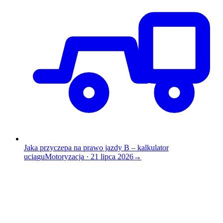
Jaka przyczepa na prawo jazdy B – kalkulator
uciągu
Motoryzacja
·
21 lipca 2026
→