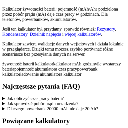
Kalkulator żywotności baterii: pojemność (mAh/Ah) podzielona
przez pobór prądu (mA) daje czas pracy w godzinach. Dla
telefonów, powerbanków, akumulatorów.
Jeśli ten kalkulator był przydatny, sprawdź również:
Rezystory
,
Kondensatory
,
Dzielnik napięcia
i
więcej kalkulatorów
.
Kalkulator zawiera walidację danych wejściowych i działa lokalnie
w przeglądarce. Dzięki temu możesz szybko porównać różne
scenariusze bez przesyłania danych na serwer.
żywotność baterii kalkulator
kalkulator mAh godziny
ile wystarczy
bateria
pojemność akumulatora czas pracy
powerbank
kalkulator
ładowanie akumulatora kalkulator
Najczęstsze pytania (FAQ)
Jak obliczyć czas pracy baterii?
Jak sprawdzić pobór prądu urządzenia?
Dlaczego powerbank 20000 mAh nie daje 20 Ah?
Powiązane kalkulatory