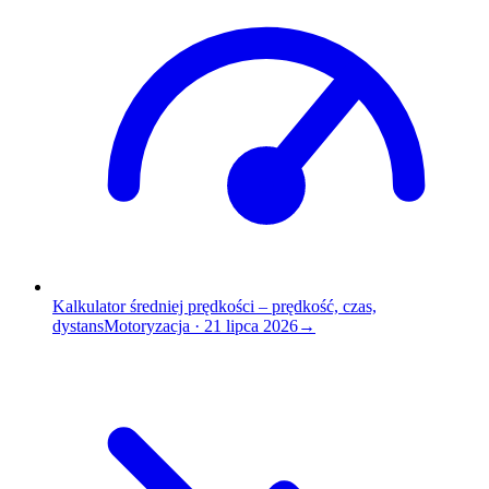
Kalkulator średniej prędkości – prędkość, czas,
dystans
Motoryzacja
·
21 lipca 2026
→