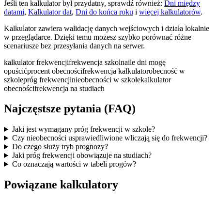
Jeśli ten kalkulator był przydatny, sprawdź również:
Dni między
datami
,
Kalkulator dat
,
Dni do końca roku
i
więcej kalkulatorów
.
Kalkulator zawiera walidację danych wejściowych i działa lokalnie
w przeglądarce. Dzięki temu możesz szybko porównać różne
scenariusze bez przesyłania danych na serwer.
kalkulator frekwencji
frekwencja szkolna
ile dni mogę
opuścić
procent obecności
frekwencja kalkulator
obecność w
szkole
próg frekwencji
nieobecności w szkole
kalkulator
obecności
frekwencja na studiach
Najczęstsze pytania (FAQ)
Jaki jest wymagany próg frekwencji w szkole?
Czy nieobecności usprawiedliwione wliczają się do frekwencji?
Do czego służy tryb prognozy?
Jaki próg frekwencji obowiązuje na studiach?
Co oznaczają wartości w tabeli progów?
Powiązane kalkulatory