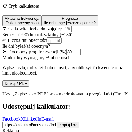
📋 Tryb kalkulatora
Aktualna frekwencja
Prognoza
Oblicz obecny stan
Ile dni mogę jeszcze opuścić?
📅 Całkowita liczba dni zajęć
Semestr (~90) lub rok szkolny (~180)
✅ Liczba dni obecności
Ile dni byłeś/aś obecny/a?
🎯 Docelowy próg frekwencji (%)
Minimalny wymagany % obecności
Wpisz liczbę dni zajęć i obecności, aby obliczyć frekwencję oraz
limit nieobecności.
Drukuj / PDF
Użyj „Zapisz jako PDF” w oknie drukowania przeglądarki (Ctrl+P).
Udostępnij kalkulator:
Facebook
X
LinkedIn
E-mail
Kopiuj link
Reklama