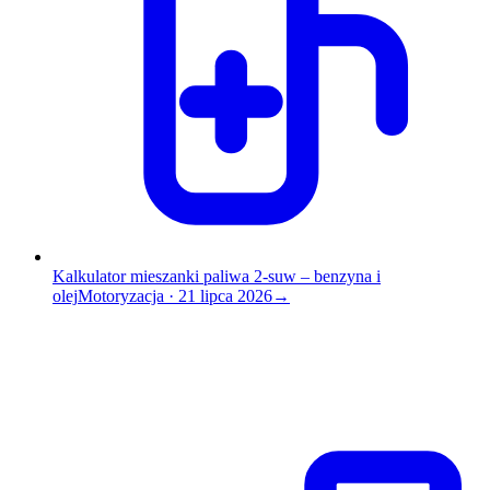
Kalkulator mieszanki paliwa 2-suw – benzyna i
olej
Motoryzacja
·
21 lipca 2026
→