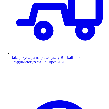
Jaka przyczepa na prawo jazdy B – kalkulator
uciągu
Motoryzacja
·
21 lipca 2026
→