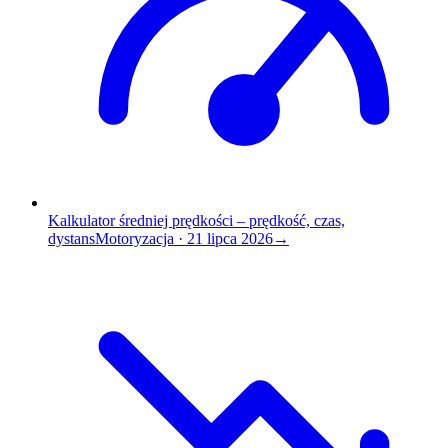
Kalkulator średniej prędkości – prędkość, czas,
dystans
Motoryzacja
·
21 lipca 2026
→