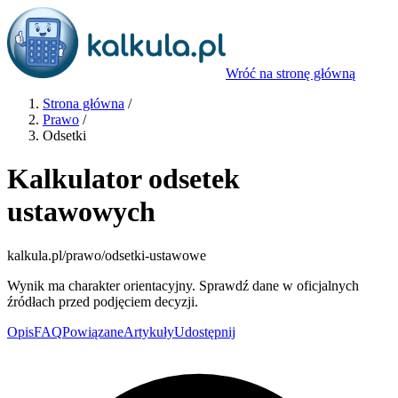
Wróć na stronę główną
Strona główna
/
Prawo
/
Odsetki
Kalkulator odsetek
ustawowych
kalkula.pl
/prawo/odsetki-ustawowe
Wynik ma charakter orientacyjny. Sprawdź dane w oficjalnych
źródłach przed podjęciem decyzji.
Opis
FAQ
Powiązane
Artykuły
Udostępnij