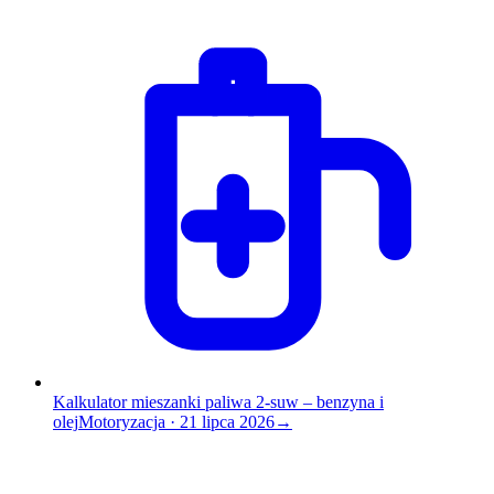
Kalkulator mieszanki paliwa 2-suw – benzyna i
olej
Motoryzacja
·
21 lipca 2026
→