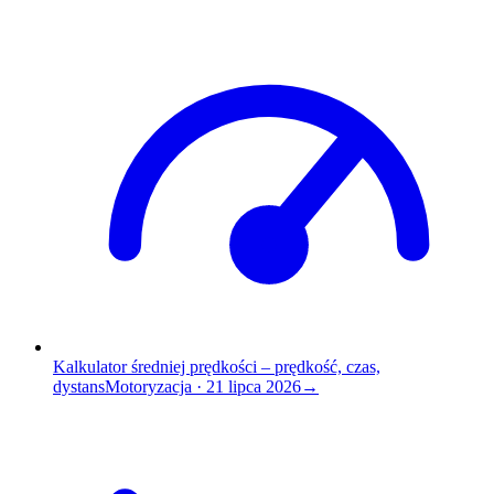
Kalkulator średniej prędkości – prędkość, czas,
dystans
Motoryzacja
·
21 lipca 2026
→