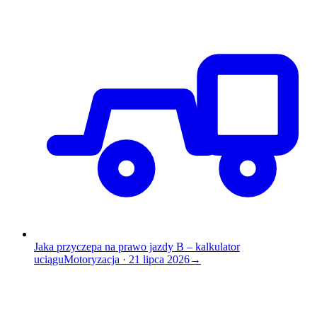
Jaka przyczepa na prawo jazdy B – kalkulator
uciągu
Motoryzacja
·
21 lipca 2026
→