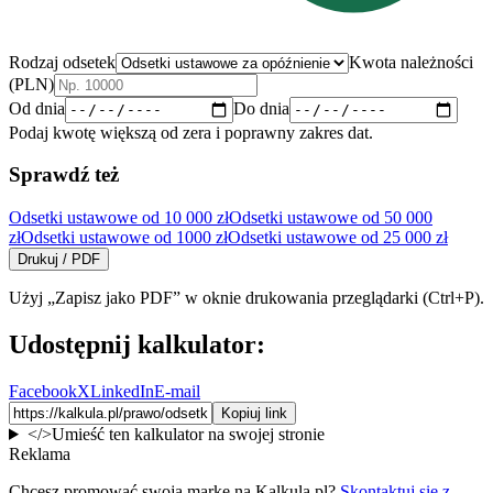
Rodzaj odsetek
Kwota należności
(PLN)
Od dnia
Do dnia
Podaj kwotę większą od zera i poprawny zakres dat.
Sprawdź też
Odsetki ustawowe od 10 000 zł
Odsetki ustawowe od 50 000
zł
Odsetki ustawowe od 1000 zł
Odsetki ustawowe od 25 000 zł
Drukuj / PDF
Użyj „Zapisz jako PDF” w oknie drukowania przeglądarki (Ctrl+P).
Udostępnij kalkulator:
Facebook
X
LinkedIn
E-mail
Kopiuj link
</>
Umieść ten kalkulator na swojej stronie
Reklama
Chcesz promować swoją markę na Kalkula.pl?
Skontaktuj się z