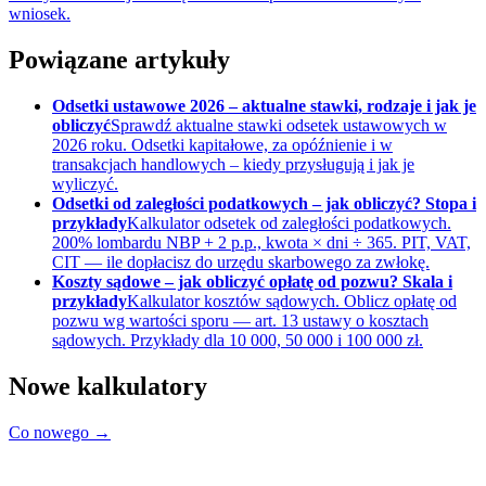
wniosek.
Powiązane artykuły
Odsetki ustawowe 2026 – aktualne stawki, rodzaje i jak je
obliczyć
Sprawdź aktualne stawki odsetek ustawowych w
2026 roku. Odsetki kapitałowe, za opóźnienie i w
transakcjach handlowych – kiedy przysługują i jak je
wyliczyć.
Odsetki od zaległości podatkowych – jak obliczyć? Stopa i
przykłady
Kalkulator odsetek od zaległości podatkowych.
200% lombardu NBP + 2 p.p., kwota × dni ÷ 365. PIT, VAT,
CIT — ile dopłacisz do urzędu skarbowego za zwłokę.
Koszty sądowe – jak obliczyć opłatę od pozwu? Skala i
przykłady
Kalkulator kosztów sądowych. Oblicz opłatę od
pozwu wg wartości sporu — art. 13 ustawy o kosztach
sądowych. Przykłady dla 10 000, 50 000 i 100 000 zł.
Nowe kalkulatory
Co nowego →