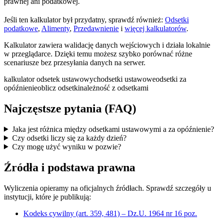
prawnej ani podatkowej.
Jeśli ten kalkulator był przydatny, sprawdź również:
Odsetki
podatkowe
,
Alimenty
,
Przedawnienie
i
więcej kalkulatorów
.
Kalkulator zawiera walidację danych wejściowych i działa lokalnie
w przeglądarce. Dzięki temu możesz szybko porównać różne
scenariusze bez przesyłania danych na serwer.
kalkulator odsetek ustawowych
odsetki ustawowe
odsetki za
opóźnienie
oblicz odsetki
należność z odsetkami
Najczęstsze pytania (FAQ)
Jaka jest różnica między odsetkami ustawowymi a za opóźnienie?
Czy odsetki liczy się za każdy dzień?
Czy mogę użyć wyniku w pozwie?
Źródła i podstawa prawna
Wyliczenia opieramy na oficjalnych źródłach. Sprawdź szczegóły u
instytucji, które je publikują:
Kodeks cywilny (art. 359, 481) – Dz.U. 1964 nr 16 poz.