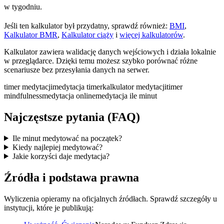
w tygodniu.
Jeśli ten kalkulator był przydatny, sprawdź również:
BMI
,
Kalkulator BMR
,
Kalkulator ciąży
i
więcej kalkulatorów
.
Kalkulator zawiera walidację danych wejściowych i działa lokalnie
w przeglądarce. Dzięki temu możesz szybko porównać różne
scenariusze bez przesyłania danych na serwer.
timer medytacji
medytacja timer
kalkulator medytacji
timer
mindfulness
medytacja online
medytacja ile minut
Najczęstsze pytania (FAQ)
Ile minut medytować na początek?
Kiedy najlepiej medytować?
Jakie korzyści daje medytacja?
Źródła i podstawa prawna
Wyliczenia opieramy na oficjalnych źródłach. Sprawdź szczegóły u
instytucji, które je publikują: