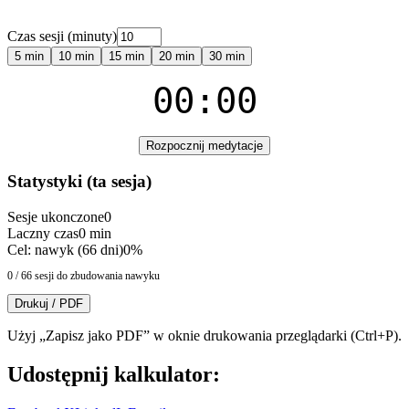
Czas sesji (minuty)
5
min
10
min
15
min
20
min
30
min
00
:
00
Rozpocznij medytacje
Statystyki (ta sesja)
Sesje ukonczone
0
Laczny czas
0
min
Cel: nawyk (66 dni)
0
%
0
/
66
sesji do zbudowania nawyku
Drukuj / PDF
Użyj „Zapisz jako PDF” w oknie drukowania przeglądarki (Ctrl+P).
Udostępnij kalkulator: