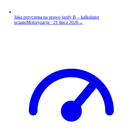
Jaka przyczepa na prawo jazdy B – kalkulator
uciągu
Motoryzacja
·
21 lipca 2026
→