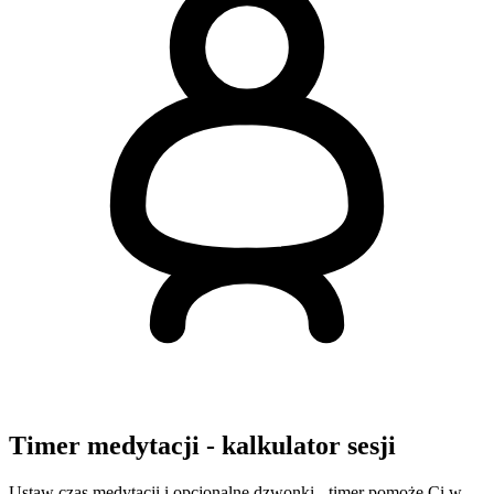
Timer medytacji - kalkulator sesji
Ustaw czas medytacji i opcjonalne dzwonki - timer pomoże Ci w