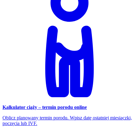
Kalkulator ciąży – termin porodu online
Oblicz planowany termin porodu. Wpisz datę ostatniej miesiączki,
poczęcia lub IVF.