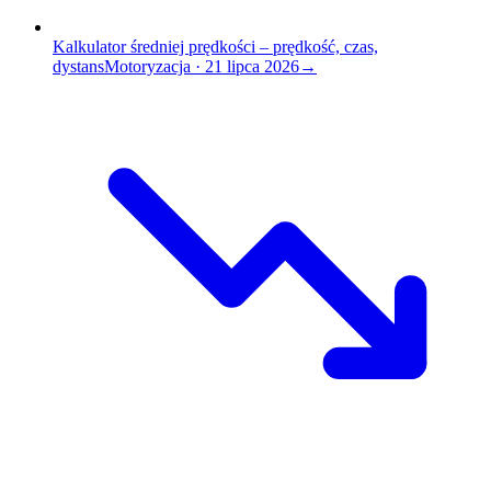
Kalkulator średniej prędkości – prędkość, czas,
dystans
Motoryzacja
·
21 lipca 2026
→