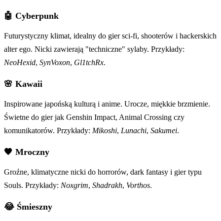
🤖 Cyberpunk
Futurystyczny klimat, idealny do gier sci-fi, shooterów i hackerskich
alter ego. Nicki zawierają "techniczne" sylaby. Przykłady:
NeoHexid
,
SynVoxon
,
Gl1tchRx
.
🌸 Kawaii
Inspirowane japońską kulturą i anime. Urocze, miękkie brzmienie.
Świetne do gier jak Genshin Impact, Animal Crossing czy
komunikatorów. Przykłady:
Mikoshi
,
Lunachi
,
Sakumei
.
🖤 Mroczny
Groźne, klimatyczne nicki do horrorów, dark fantasy i gier typu
Souls. Przykłady:
Noxgrim
,
Shadrakh
,
Vorthos
.
😂 Śmieszny