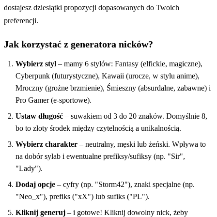
dostajesz dziesiątki propozycji dopasowanych do Twoich
preferencji.
Jak korzystać z generatora nicków?
Wybierz styl
– mamy 6 stylów: Fantasy (elfickie, magiczne),
Cyberpunk (futurystyczne), Kawaii (urocze, w stylu anime),
Mroczny (groźne brzmienie), Śmieszny (absurdalne, zabawne) i
Pro Gamer (e-sportowe).
Ustaw długość
– suwakiem od 3 do 20 znaków. Domyślnie 8,
bo to złoty środek między czytelnością a unikalnością.
Wybierz charakter
– neutralny, męski lub żeński. Wpływa to
na dobór sylab i ewentualne prefiksy/sufiksy (np. "Sir",
"Lady").
Dodaj opcje
– cyfry (np. "Storm42"), znaki specjalne (np.
"Neo_x"), prefiks ("xX") lub sufiks ("PL").
Kliknij generuj
– i gotowe! Kliknij dowolny nick, żeby