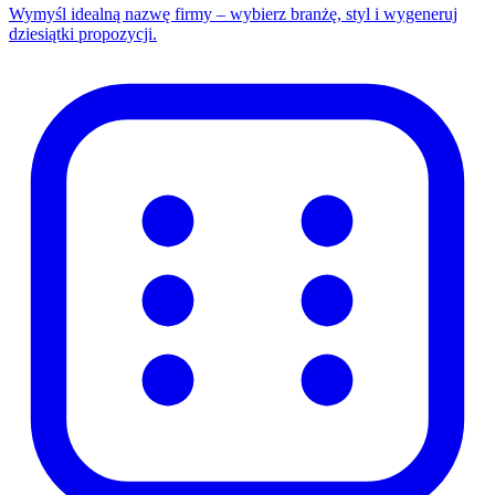
Wymyśl idealną nazwę firmy – wybierz branżę, styl i wygeneruj
dziesiątki propozycji.