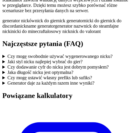
w przeglądarce. Dzięki temu możesz szybko porównać różne
scenariusze bez przesyłania danych na serwer.
generator nicków
nick do gier
nick generator
nicki do gier
nick do
discorda
nickname generator
generator nazw
nick do steam
fajne
nicki
nicki do minecrafta
losowy nick
nick do valorant
Najczęstsze pytania (FAQ)
Czy mogę swobodnie używać wygenerowanego nicku?
Jaki styl nicku najlepiej wybrać do gier?
Czy dodawanie cyfr do nicku jest dobrym pomysłem?
Jaka długość nicku jest optymalna?
Czy mogę ustawić własny prefiks lub sufiks?
Generator daje za każdym razem inne wyniki?
Powiązane kalkulatory