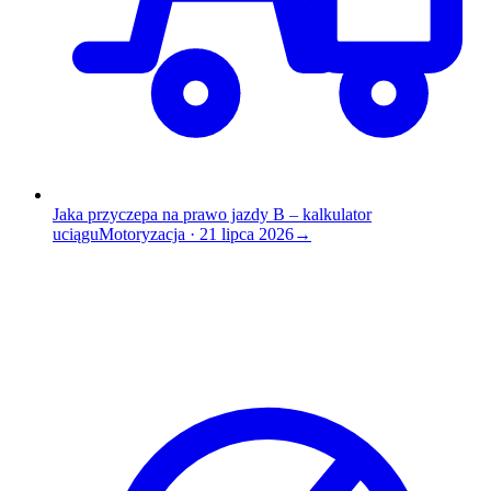
Jaka przyczepa na prawo jazdy B – kalkulator
uciągu
Motoryzacja
·
21 lipca 2026
→