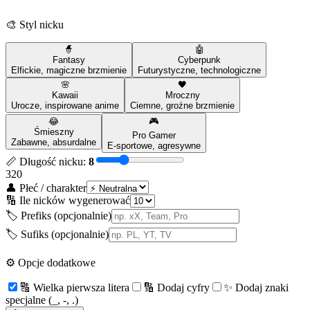
🎨 Styl nicku
🧙
🤖
Fantasy
Cyberpunk
Elfickie, magiczne brzmienie
Futurystyczne, technologiczne
🌸
🖤
Kawaii
Mroczny
Urocze, inspirowane anime
Ciemne, groźne brzmienie
😂
🎮
Śmieszny
Pro Gamer
Zabawne, absurdalne
E-sportowe, agresywne
📏 Długość nicku:
8
3
20
👤 Płeć / charakter
🔢 Ile nicków wygenerować
🏷️ Prefiks (opcjonalnie)
🏷️ Sufiks (opcjonalnie)
⚙️ Opcje dodatkowe
🔠 Wielka pierwsza litera
🔢 Dodaj cyfry
✨ Dodaj znaki
specjalne (_, -, .)