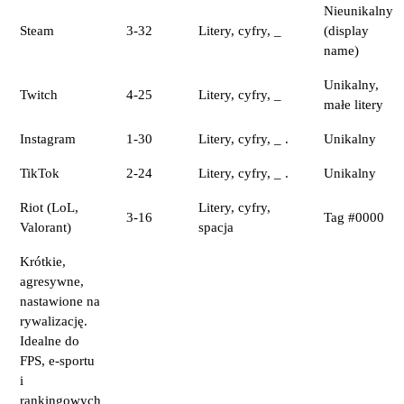
Nieunikalny
Steam
3-32
Litery, cyfry, _
(display
name)
Unikalny,
Twitch
4-25
Litery, cyfry, _
małe litery
Instagram
1-30
Litery, cyfry, _ .
Unikalny
TikTok
2-24
Litery, cyfry, _ .
Unikalny
Riot (LoL,
Litery, cyfry,
3-16
Tag #0000
Valorant)
spacja
Krótkie,
agresywne,
nastawione na
rywalizację.
Idealne do
FPS, e-sportu
i
rankingowych