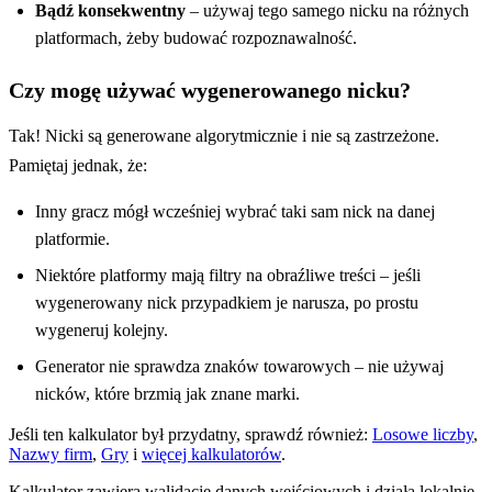
Bądź konsekwentny
– używaj tego samego nicku na różnych
platformach, żeby budować rozpoznawalność.
Czy mogę używać wygenerowanego nicku?
Tak! Nicki są generowane algorytmicznie i nie są zastrzeżone.
Pamiętaj jednak, że:
Inny gracz mógł wcześniej wybrać taki sam nick na danej
platformie.
Niektóre platformy mają filtry na obraźliwe treści – jeśli
wygenerowany nick przypadkiem je narusza, po prostu
wygeneruj kolejny.
Generator nie sprawdza znaków towarowych – nie używaj
nicków, które brzmią jak znane marki.
Jeśli ten kalkulator był przydatny, sprawdź również:
Losowe liczby
,
Nazwy firm
,
Gry
i
więcej kalkulatorów
.
Kalkulator zawiera walidację danych wejściowych i działa lokalnie