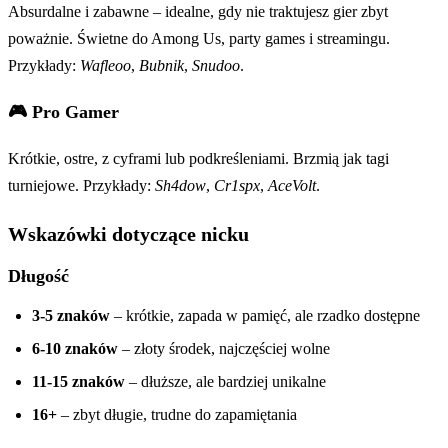
Absurdalne i zabawne – idealne, gdy nie traktujesz gier zbyt
poważnie. Świetne do Among Us, party games i streamingu.
Przykłady:
Wafleoo
,
Bubnik
,
Snudoo
.
🎮 Pro Gamer
Krótkie, ostre, z cyframi lub podkreśleniami. Brzmią jak tagi
turniejowe. Przykłady:
Sh4dow
,
Cr1spx
,
AceVolt
.
Wskazówki dotyczące nicku
Długość
3-5 znaków
– krótkie, zapada w pamięć, ale rzadko dostępne
6-10 znaków
– złoty środek, najczęściej wolne
11-15 znaków
– dłuższe, ale bardziej unikalne
16+
– zbyt długie, trudne do zapamiętania