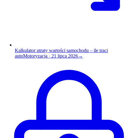
Kalkulator utraty wartości samochodu – ile traci
auto
Motoryzacja
·
21 lipca 2026
→