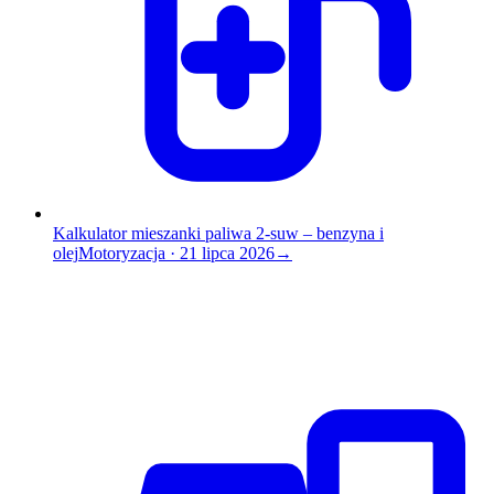
Kalkulator mieszanki paliwa 2-suw – benzyna i
olej
Motoryzacja
·
21 lipca 2026
→