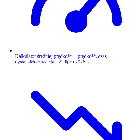
Kalkulator średniej prędkości – prędkość, czas,
dystans
Motoryzacja
·
21 lipca 2026
→