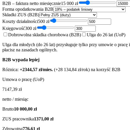
B2B – faktura netto miesięcznie
15 000
zł
Forma opodatkowania B2B
Składki ZUS (B2B)
Koszty działalności
500
zł
Księgowość
300
zł
Dobrowolna składka chorobowa (B2B)
Ulga do 26 lat (UoP)
Ulga dla młodych (do 26 lat) przysługuje tylko przy umowie o pracę 
płacisz na zasadach ogólnych.
B2B wypada lepiej
Różnica:
+
2344,57 zł
/mies.
(
+
28 134,84 zł
/rok) na korzyść
B2B
Umowa o pracę (UoP)
7147,39 zł
netto / miesiąc
Brutto
10 000,00 zł
ZUS pracownika
1371,00 zł
Zdrowotna
776,61 zł