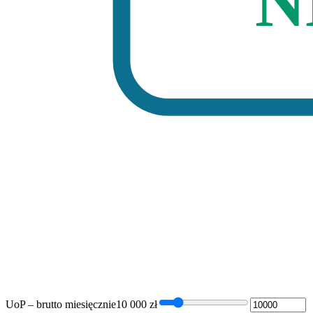
N
UoP – brutto miesięcznie
10 000
zł