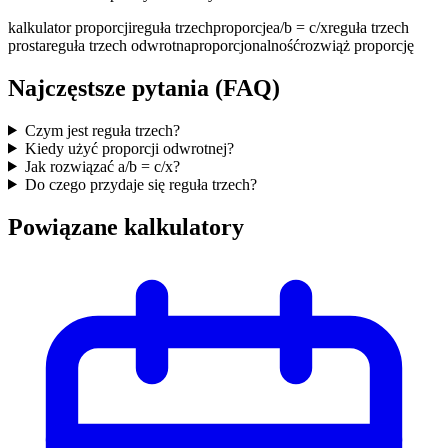
kalkulator proporcji
reguła trzech
proporcje
a/b = c/x
reguła trzech
prosta
reguła trzech odwrotna
proporcjonalność
rozwiąż proporcję
Najczęstsze pytania (FAQ)
Czym jest reguła trzech?
Kiedy użyć proporcji odwrotnej?
Jak rozwiązać a/b = c/x?
Do czego przydaje się reguła trzech?
Powiązane kalkulatory