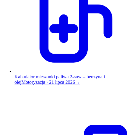
Kalkulator mieszanki paliwa 2-suw – benzyna i
olej
Motoryzacja
·
21 lipca 2026
→