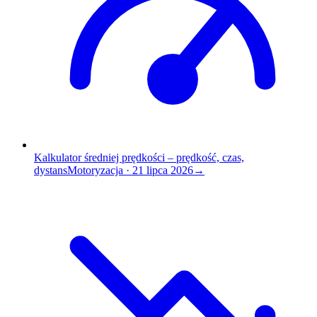
Kalkulator średniej prędkości – prędkość, czas,
dystans
Motoryzacja
·
21 lipca 2026
→