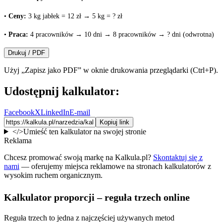
•
Ceny:
3 kg jabłek = 12 zł → 5 kg = ? zł
•
Praca:
4 pracowników → 10 dni → 8 pracowników → ? dni (odwrotna)
Drukuj / PDF
Użyj „Zapisz jako PDF” w oknie drukowania przeglądarki (Ctrl+P).
Udostępnij kalkulator:
Facebook
X
LinkedIn
E-mail
Kopiuj link
</>
Umieść ten kalkulator na swojej stronie
Reklama
Chcesz promować swoją markę na Kalkula.pl?
Skontaktuj się z
nami
— oferujemy miejsca reklamowe na stronach kalkulatorów z
wysokim ruchem organicznym.
Kalkulator proporcji – reguła trzech online
Reguła trzech to jedna z najczęściej używanych metod