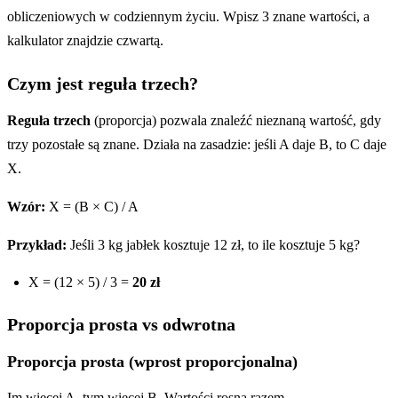
obliczeniowych w codziennym życiu. Wpisz 3 znane wartości, a
kalkulator znajdzie czwartą.
Czym jest reguła trzech?
Reguła trzech
(proporcja) pozwala znaleźć nieznaną wartość, gdy
trzy pozostałe są znane. Działa na zasadzie: jeśli A daje B, to C daje
X.
Wzór:
X = (B × C) / A
Przykład:
Jeśli 3 kg jabłek kosztuje 12 zł, to ile kosztuje 5 kg?
X = (12 × 5) / 3 =
20 zł
Proporcja prosta vs odwrotna
Proporcja prosta (wprost proporcjonalna)
Im więcej A, tym więcej B. Wartości rosną razem.