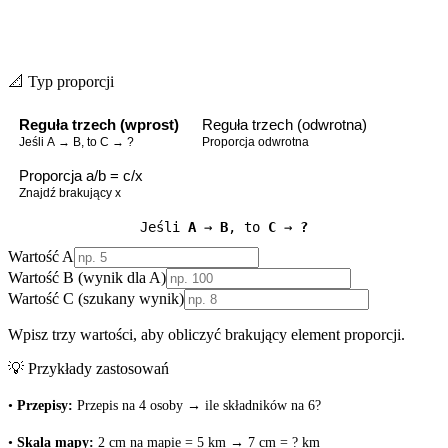
📐 Typ proporcji
Reguła trzech (wprost)
Reguła trzech (odwrotna)
Jeśli A → B, to C → ?
Proporcja odwrotna
Proporcja a/b = c/x
Znajdź brakujący x
Jeśli
A
→
B
, to
C
→
?
Wartość A
Wartość B (wynik dla A)
Wartość C (szukany wynik)
Wpisz trzy wartości, aby obliczyć brakujący element proporcji.
💡 Przykłady zastosowań
•
Przepisy:
Przepis na 4 osoby → ile składników na 6?
•
Skala mapy:
2 cm na mapie = 5 km → 7 cm = ? km