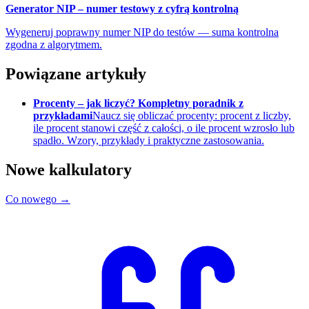
Generator NIP – numer testowy z cyfrą kontrolną
Wygeneruj poprawny numer NIP do testów — suma kontrolna
zgodna z algorytmem.
Powiązane artykuły
Procenty – jak liczyć? Kompletny poradnik z
przykładami
Naucz się obliczać procenty: procent z liczby,
ile procent stanowi część z całości, o ile procent wzrosło lub
spadło. Wzory, przykłady i praktyczne zastosowania.
Nowe kalkulatory
Co nowego →