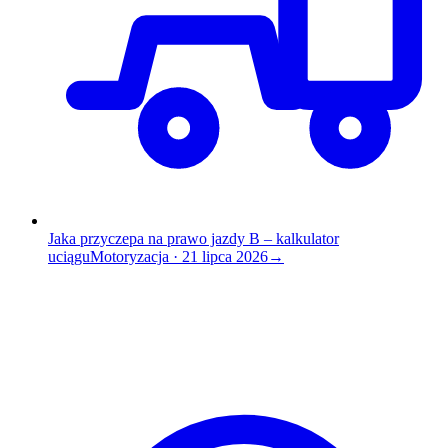
Jaka przyczepa na prawo jazdy B – kalkulator
uciągu
Motoryzacja
·
21 lipca 2026
→