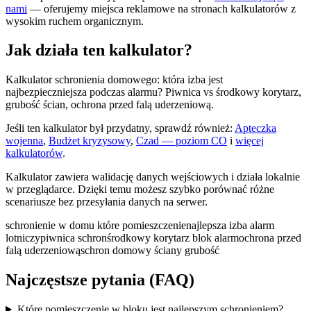
nami
— oferujemy miejsca reklamowe na stronach kalkulatorów z
wysokim ruchem organicznym.
Jak działa ten kalkulator?
Kalkulator schronienia domowego: która izba jest
najbezpieczniejsza podczas alarmu? Piwnica vs środkowy korytarz,
grubość ścian, ochrona przed falą uderzeniową.
Jeśli ten kalkulator był przydatny, sprawdź również:
Apteczka
wojenna
,
Budżet kryzysowy
,
Czad — poziom CO
i
więcej
kalkulatorów
.
Kalkulator zawiera walidację danych wejściowych i działa lokalnie
w przeglądarce. Dzięki temu możesz szybko porównać różne
scenariusze bez przesyłania danych na serwer.
schronienie w domu które pomieszczenie
najlepsza izba alarm
lotniczy
piwnica schron
środkowy korytarz blok alarm
ochrona przed
falą uderzeniową
schron domowy ściany grubość
Najczęstsze pytania (FAQ)
Które pomieszczenie w bloku jest najlepszym schronieniem?