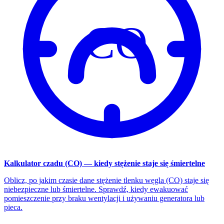
CO
Kalkulator czadu (CO) — kiedy stężenie staje się śmiertelne
Oblicz, po jakim czasie dane stężenie tlenku węgla (CO) staje się
niebezpieczne lub śmiertelne. Sprawdź, kiedy ewakuować
pomieszczenie przy braku wentylacji i używaniu generatora lub
pieca.