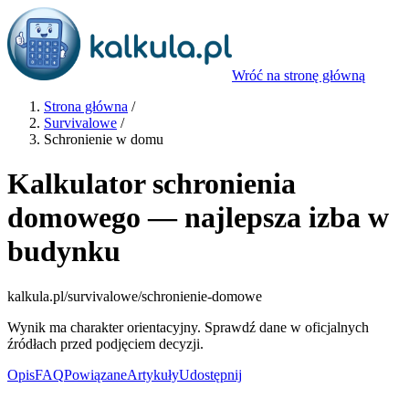
Wróć na stronę główną
Strona główna
/
Survivalowe
/
Schronienie w domu
Kalkulator schronienia
domowego — najlepsza izba w
budynku
kalkula.pl
/survivalowe/schronienie-domowe
Wynik ma charakter orientacyjny. Sprawdź dane w oficjalnych
źródłach przed podjęciem decyzji.
Opis
FAQ
Powiązane
Artykuły
Udostępnij