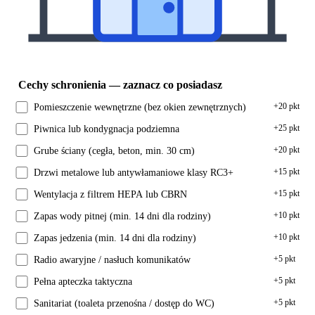
Cechy schronienia — zaznacz co posiadasz
+
20
pkt
Pomieszczenie wewnętrzne (bez okien zewnętrznych)
+
25
pkt
Piwnica lub kondygnacja podziemna
+
20
pkt
Grube ściany (cegła, beton, min. 30 cm)
+
15
pkt
Drzwi metalowe lub antywłamaniowe klasy RC3+
+
15
pkt
Wentylacja z filtrem HEPA lub CBRN
+
10
pkt
Zapas wody pitnej (min. 14 dni dla rodziny)
+
10
pkt
Zapas jedzenia (min. 14 dni dla rodziny)
+
5
pkt
Radio awaryjne / nasłuch komunikatów
+
5
pkt
Pełna apteczka taktyczna
+
5
pkt
Sanitariat (toaleta przenośna / dostęp do WC)