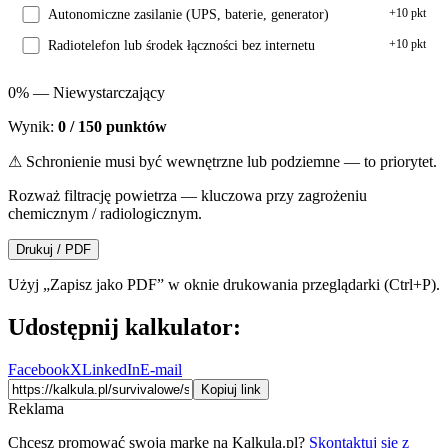
+
10
pkt
Autonomiczne zasilanie (UPS, baterie, generator)
+
10
pkt
Radiotelefon lub środek łączności bez internetu
0
% —
Niewystarczający
Wynik:
0
/
150
punktów
⚠ Schronienie musi być wewnętrzne lub podziemne — to priorytet.
Rozważ filtrację powietrza — kluczowa przy zagrożeniu
chemicznym / radiologicznym.
Drukuj / PDF
Użyj „Zapisz jako PDF” w oknie drukowania przeglądarki (Ctrl+P).
Udostępnij kalkulator:
Facebook
X
LinkedIn
E-mail
Kopiuj link
Reklama
Chcesz promować swoją markę na Kalkula.pl?
Skontaktuj się z