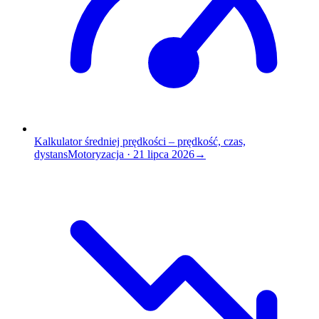
Kalkulator średniej prędkości – prędkość, czas,
dystans
Motoryzacja
·
21 lipca 2026
→