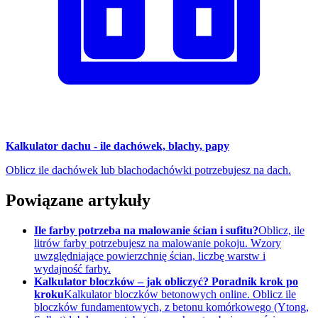
Kalkulator dachu - ile dachówek, blachy, papy
Oblicz ile dachówek lub blachodachówki potrzebujesz na dach.
Powiązane artykuły
Ile farby potrzeba na malowanie ścian i sufitu?
Oblicz, ile
litrów farby potrzebujesz na malowanie pokoju. Wzory
uwzględniające powierzchnię ścian, liczbę warstw i
wydajność farby.
Kalkulator bloczków – jak obliczyć? Poradnik krok po
kroku
Kalkulator bloczków betonowych online. Oblicz ile
bloczków fundamentowych, z betonu komórkowego (Ytong,