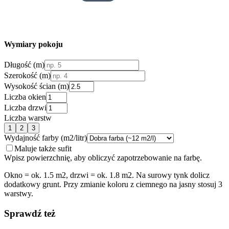
Wymiary pokoju
Długość (m)
Szerokość (m)
Wysokość ścian (m)
Liczba okien
Liczba drzwi
Liczba warstw
1
2
3
Wydajność farby (m2/litr)
Maluje także sufit
Wpisz powierzchnię, aby obliczyć zapotrzebowanie na farbę.
Okno = ok. 1.5 m2, drzwi = ok. 1.8 m2. Na surowy tynk dolicz
dodatkowy grunt. Przy zmianie koloru z ciemnego na jasny stosuj 3
warstwy.
Sprawdź też