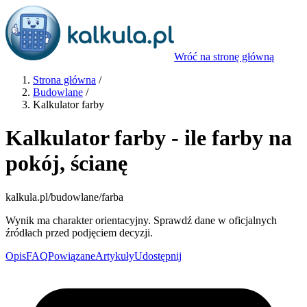
Wróć na stronę główną
Strona główna
/
Budowlane
/
Kalkulator farby
Kalkulator farby - ile farby na
pokój, ścianę
kalkula.pl
/budowlane/farba
Wynik ma charakter orientacyjny. Sprawdź dane w oficjalnych
źródłach przed podjęciem decyzji.
Opis
FAQ
Powiązane
Artykuły
Udostępnij