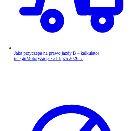
Jaka przyczepa na prawo jazdy B – kalkulator
uciągu
Motoryzacja
·
21 lipca 2026
→