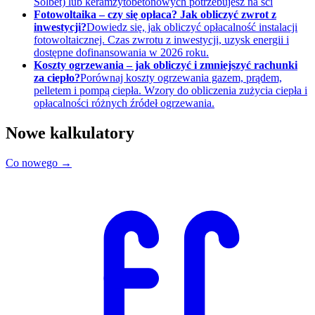
Solbet) lub keramzytobetonowych potrzebujesz na ści
Fotowoltaika – czy się opłaca? Jak obliczyć zwrot z
inwestycji?
Dowiedz się, jak obliczyć opłacalność instalacji
fotowoltaicznej. Czas zwrotu z inwestycji, uzysk energii i
dostępne dofinansowania w 2026 roku.
Koszty ogrzewania – jak obliczyć i zmniejszyć rachunki
za ciepło?
Porównaj koszty ogrzewania gazem, prądem,
pelletem i pompą ciepła. Wzory do obliczenia zużycia ciepła i
opłacalności różnych źródeł ogrzewania.
Nowe kalkulatory
Co nowego →