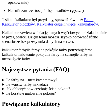
opakowaniu)
Na sufit zawsze stosuj farbę do sufitów (gęstszą)
Jeśli ten kalkulator był przydatny, sprawdź również:
Beton
,
Kalkulator bloczków
,
Kalkulator cegieł
i
więcej kalkulatorów
.
Kalkulator zawiera walidację danych wejściowych i działa lokalnie
w przeglądarce. Dzięki temu możesz szybko porównać różne
scenariusze bez przesyłania danych na serwer.
kalkulator farby
ile farby na pokój
ile farby potrzebuję
farba
kalkulator
malowanie pokoju
ile farby na ścianę
ile farby na
metr
zużycie farby
Najczęstsze pytania (FAQ)
Ile farby na 1 metr kwadratowy?
Ile warstw farby nakładać?
Jak obliczyć powierzchnię ścian pokoju?
Ile kosztuje malowanie pokoju?
Powiązane kalkulatory