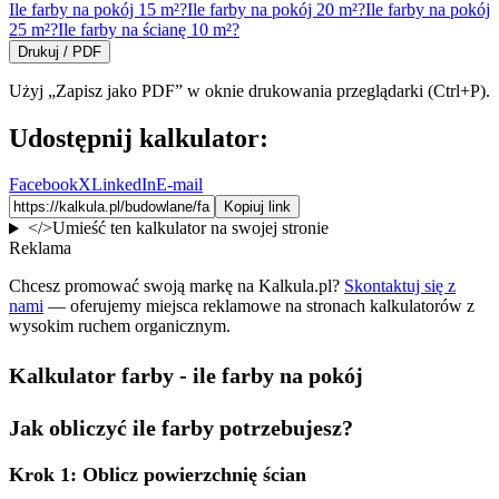
Ile farby na pokój 15 m²?
Ile farby na pokój 20 m²?
Ile farby na pokój
25 m²?
Ile farby na ścianę 10 m²?
Drukuj / PDF
Użyj „Zapisz jako PDF” w oknie drukowania przeglądarki (Ctrl+P).
Udostępnij kalkulator:
Facebook
X
LinkedIn
E-mail
Kopiuj link
</>
Umieść ten kalkulator na swojej stronie
Reklama
Chcesz promować swoją markę na Kalkula.pl?
Skontaktuj się z
nami
— oferujemy miejsca reklamowe na stronach kalkulatorów z
wysokim ruchem organicznym.
Kalkulator farby - ile farby na pokój
Jak obliczyć ile farby potrzebujesz?
Krok 1: Oblicz powierzchnię ścian