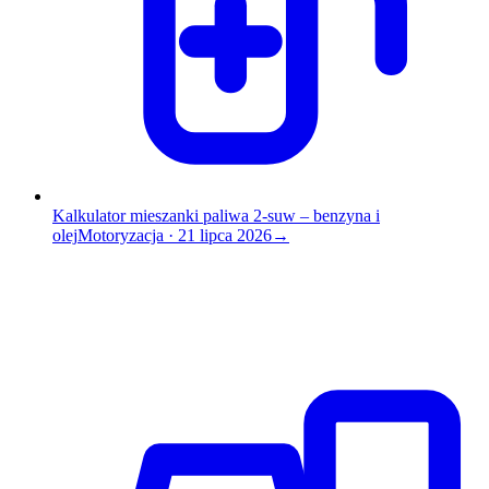
Kalkulator mieszanki paliwa 2-suw – benzyna i
olej
Motoryzacja
·
21 lipca 2026
→