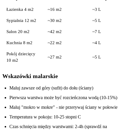
Łazienka 4 m2
~16 m2
~3 L
Sypialnia 12 m2
~30 m2
~5 L
Salon 20 m2
~42 m2
~7 L
Kuchnia 8 m2
~22 m2
~4 L
Pokój dziecięcy
~27 m2
~5 L
10 m2
Wskazówki malarskie
Maluj zawsze od góry (sufit) do dołu (ściany)
Pierwsza warstwa może być rozcieńczona wodą (10-15%)
Maluj "mokro w mokre" - nie przerywaj ściany w połowie
Temperatura w pokoju: 10-25 stopni C
Czas schnięcia między warstwami: 2-4h (sprawdź na