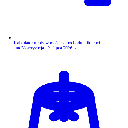
Kalkulator utraty wartości samochodu – ile traci
auto
Motoryzacja
·
21 lipca 2026
→