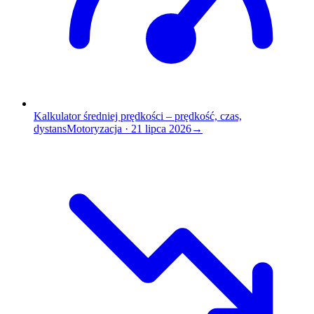
Kalkulator średniej prędkości – prędkość, czas,
dystans
Motoryzacja
·
21 lipca 2026
→