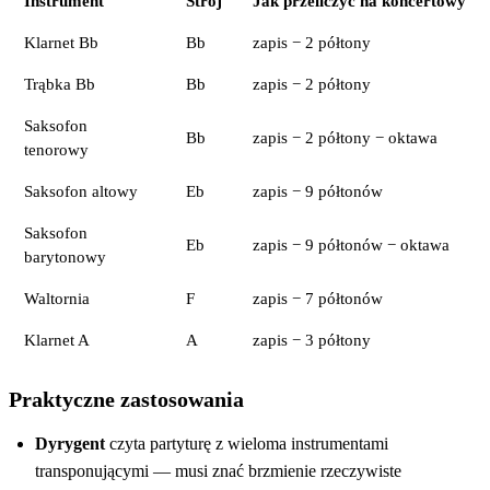
Instrument
Strój
Jak przeliczyć na koncertowy
Klarnet Bb
Bb
zapis − 2 półtony
Trąbka Bb
Bb
zapis − 2 półtony
Saksofon
Bb
zapis − 2 półtony − oktawa
tenorowy
Saksofon altowy
Eb
zapis − 9 półtonów
Saksofon
Eb
zapis − 9 półtonów − oktawa
barytonowy
Waltornia
F
zapis − 7 półtonów
Klarnet A
A
zapis − 3 półtony
Praktyczne zastosowania
Dyrygent
czyta partyturę z wieloma instrumentami
transponującymi — musi znać brzmienie rzeczywiste