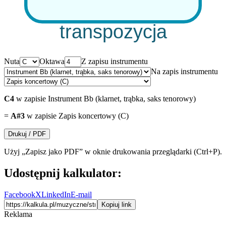
transpozycja
Nuta
Oktawa
Z zapisu instrumentu
Na zapis instrumentu
C
4
w zapisie
Instrument Bb (klarnet, trąbka, saks tenorowy)
=
A#
3
w zapisie
Zapis koncertowy (C)
Drukuj / PDF
Użyj „Zapisz jako PDF” w oknie drukowania przeglądarki (Ctrl+P).
Udostępnij kalkulator:
Facebook
X
LinkedIn
E-mail
Kopiuj link
Reklama