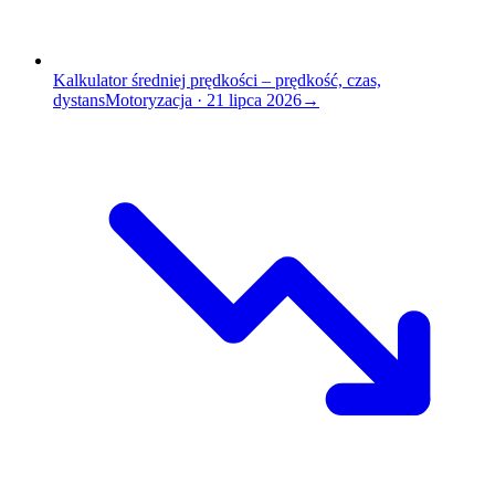
Kalkulator średniej prędkości – prędkość, czas,
dystans
Motoryzacja
·
21 lipca 2026
→