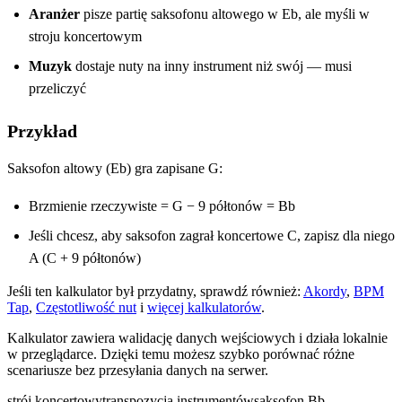
Aranżer
pisze partię saksofonu altowego w Eb, ale myśli w
stroju koncertowym
Muzyk
dostaje nuty na inny instrument niż swój — musi
przeliczyć
Przykład
Saksofon altowy (Eb) gra zapisane G:
Brzmienie rzeczywiste = G − 9 półtonów = Bb
Jeśli chcesz, aby saksofon zagrał koncertowe C, zapisz dla niego
A (C + 9 półtonów)
Jeśli ten kalkulator był przydatny, sprawdź również:
Akordy
,
BPM
Tap
,
Częstotliwość nut
i
więcej kalkulatorów
.
Kalkulator zawiera walidację danych wejściowych i działa lokalnie
w przeglądarce. Dzięki temu możesz szybko porównać różne
scenariusze bez przesyłania danych na serwer.
strój koncertowy
transpozycja instrumentów
saksofon Bb