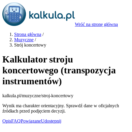
Wróć na stronę główną
Strona główna
/
Muzyczne
/
Strój koncertowy
Kalkulator stroju
koncertowego (transpozycja
instrumentów)
kalkula.pl
/muzyczne/stroj-koncertowy
Wynik ma charakter orientacyjny. Sprawdź dane w oficjalnych
źródłach przed podjęciem decyzji.
Opis
FAQ
Powiązane
Udostępnij