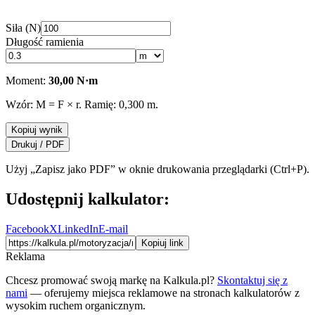
Siła (N)
Długość ramienia
Moment:
30,00
N·m
Wzór: M = F × r. Ramię:
0,300
m.
Kopiuj wynik
Drukuj / PDF
Użyj „Zapisz jako PDF” w oknie drukowania przeglądarki (Ctrl+P).
Udostępnij kalkulator:
Facebook
X
LinkedIn
E-mail
Kopiuj link
Reklama
Chcesz promować swoją markę na Kalkula.pl?
Skontaktuj się z
nami
— oferujemy miejsca reklamowe na stronach kalkulatorów z
wysokim ruchem organicznym.