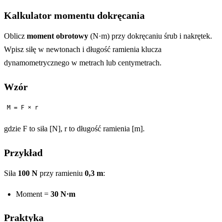
Kalkulator momentu dokręcania
Oblicz
moment obrotowy
(N·m) przy dokręcaniu śrub i nakrętek.
Wpisz siłę w newtonach i długość ramienia klucza
dynamometrycznego w metrach lub centymetrach.
Wzór
M = F × r
gdzie F to siła [N], r to długość ramienia [m].
Przykład
Siła
100 N
przy ramieniu
0,3 m
:
Moment =
30 N·m
Praktyka