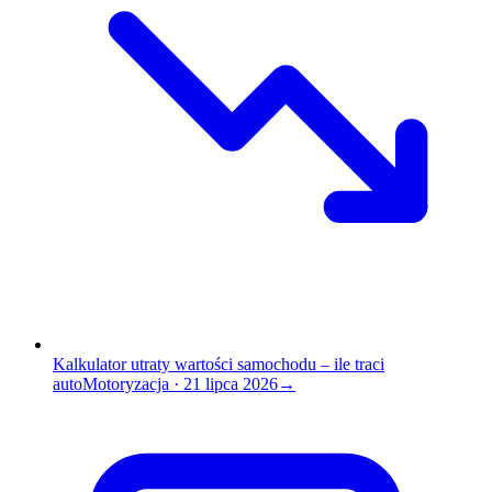
Kalkulator utraty wartości samochodu – ile traci
auto
Motoryzacja
·
21 lipca 2026
→