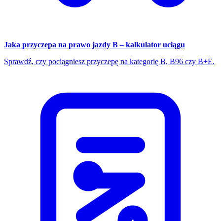
Jaka przyczepa na prawo jazdy B – kalkulator uciągu
Sprawdź, czy pociągniesz przyczepę na kategorię B, B96 czy B+E.