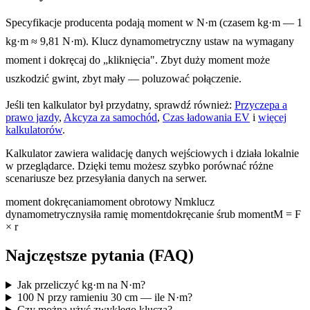
Specyfikacje producenta podają moment w N·m (czasem kg·m — 1
kg·m ≈ 9,81 N·m). Klucz dynamometryczny ustaw na wymagany
moment i dokręcaj do „kliknięcia". Zbyt duży moment może
uszkodzić gwint, zbyt mały — poluzować połączenie.
Jeśli ten kalkulator był przydatny, sprawdź również:
Przyczepa a
prawo jazdy
,
Akcyza za samochód
,
Czas ładowania EV
i
więcej
kalkulatorów
.
Kalkulator zawiera walidację danych wejściowych i działa lokalnie
w przeglądarce. Dzięki temu możesz szybko porównać różne
scenariusze bez przesyłania danych na serwer.
moment dokręcania
moment obrotowy Nm
klucz
dynamometryczny
siła ramię moment
dokręcanie śrub moment
M = F
× r
Najczęstsze pytania (FAQ)
Jak przeliczyć kg·m na N·m?
100 N przy ramieniu 30 cm — ile N·m?
Czy można użyć zwykłego klucza?