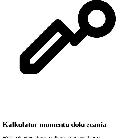
Kalkulator momentu dokręcania
Wpisz siłę w newtonach i długość ramienia klucza