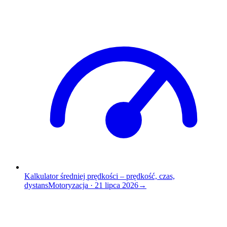
Kalkulator średniej prędkości – prędkość, czas,
dystans
Motoryzacja
·
21 lipca 2026
→