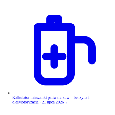
Kalkulator mieszanki paliwa 2-suw – benzyna i
olej
Motoryzacja
·
21 lipca 2026
→