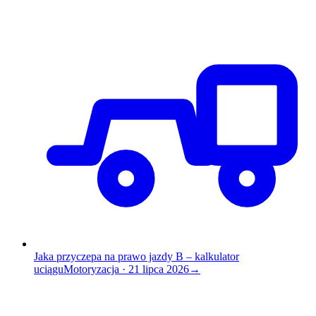
Jaka przyczepa na prawo jazdy B – kalkulator
uciągu
Motoryzacja
·
21 lipca 2026
→