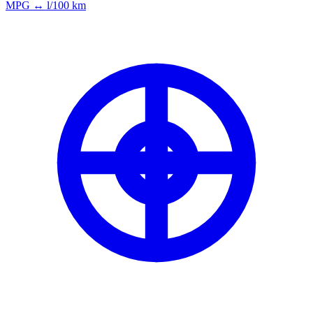
MPG ↔ l/100 km