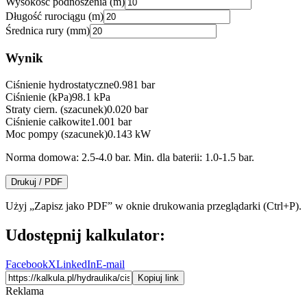
Wysokość podnoszenia (m)
Długość rurociągu (m)
Średnica rury (mm)
Wynik
Ciśnienie hydrostatyczne
0.981
bar
Ciśnienie (kPa)
98.1
kPa
Straty ciern. (szacunek)
0.020
bar
Ciśnienie całkowite
1.001
bar
Moc pompy (szacunek)
0.143
kW
Norma domowa: 2.5-4.0 bar. Min. dla baterii: 1.0-1.5 bar.
Drukuj / PDF
Użyj „Zapisz jako PDF” w oknie drukowania przeglądarki (Ctrl+P).
Udostępnij kalkulator:
Facebook
X
LinkedIn
E-mail
Kopiuj link
Reklama