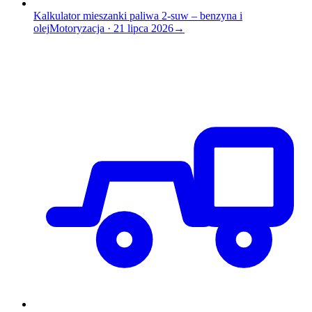
Kalkulator mieszanki paliwa 2-suw – benzyna i
olej
Motoryzacja
·
21 lipca 2026
→