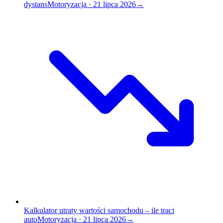
dystans
Motoryzacja
·
21 lipca 2026
→
Kalkulator utraty wartości samochodu – ile traci
auto
Motoryzacja
·
21 lipca 2026
→