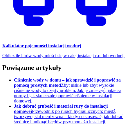
Kalkulator pojemności instalacji wodnej
Oblicz ile litrów wody mieści się w całej instalacji c.o. lub wodnej.
Powiązane artykuły
Ciśnienie wody w domu – jak sprawdzić i poprawić za
pomocą prostych metod
Zbyt niskie lub zbyt wysokie
ciśnienie wody to częsty problem. Jak je zmierzyć, jakie są
normy i jak skutecznie poprawić ciśnienie w instalacji
domowej.
Jak dobrać grubość i materiał rury do instalacji
domowej
Przewodnik po rurach hydraulicznych: miedź,
tworzywo, stal nierdzewna – kiedy co stosować, jak dobrać
średnicę i uniknąć błędów przy montażu instalacji.