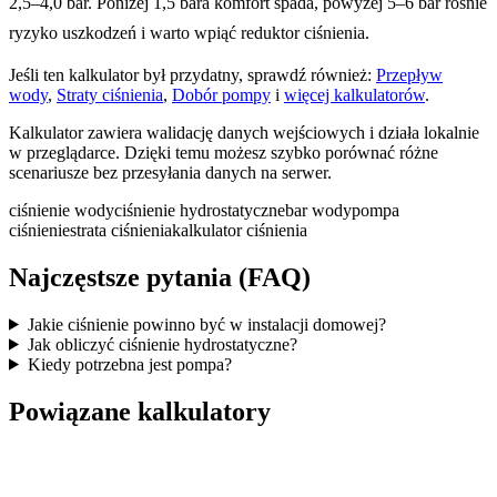
2,5–4,0 bar. Poniżej 1,5 bara komfort spada, powyżej 5–6 bar rośnie
ryzyko uszkodzeń i warto wpiąć reduktor ciśnienia.
Jeśli ten kalkulator był przydatny, sprawdź również:
Przepływ
wody
,
Straty ciśnienia
,
Dobór pompy
i
więcej kalkulatorów
.
Kalkulator zawiera walidację danych wejściowych i działa lokalnie
w przeglądarce. Dzięki temu możesz szybko porównać różne
scenariusze bez przesyłania danych na serwer.
ciśnienie wody
ciśnienie hydrostatyczne
bar wody
pompa
ciśnienie
strata ciśnienia
kalkulator ciśnienia
Najczęstsze pytania (FAQ)
Jakie ciśnienie powinno być w instalacji domowej?
Jak obliczyć ciśnienie hydrostatyczne?
Kiedy potrzebna jest pompa?
Powiązane kalkulatory