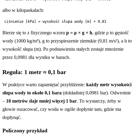
albo w kilopaskalach:
Bierze się to z fizycznego wzoru
p = ρ × g × h
, gdzie ρ to gęstość
wody (1000 kg/m³), g to przyspieszenie ziemskie (9,81 m/s²), a h to
wysokość słupa (m). Po podstawieniu stałych zostaje mnożenie
przez 0,0981 dla wyniku w barach.
Reguła: 1 metr ≈ 0,1 bar
W praktyce warto zapamiętać przybliżenie:
każdy metr wysokości
słupa wody to około 0,1 bara
(dokładniej 0,0981 bar). Odwrotnie
–
10 metrów daje mniej więcej 1 bar
. To wystarczy, żeby w
głowie oszacować, czy woda w ogóle dopłynie tam, gdzie ma
dopłynąć.
Policzony przykład