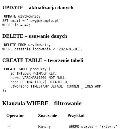
UPDATE – aktualizacja danych
UPDATE uzytkownicy

SET email = 'nowy@example.pl'

DELETE – usuwanie danych
DELETE FROM uzytkownicy

CREATE TABLE – tworzenie tabeli
CREATE TABLE produkty (

    id INTEGER PRIMARY KEY,

    nazwa VARCHAR(100) NOT NULL,

    cena DECIMAL(10,2) DEFAULT 0,

    utworzono TIMESTAMP DEFAULT CURRENT_TIMESTAMP

Klauzula WHERE – filtrowanie
Operator
Znaczenie
Przykład
Równy
=
WHERE status = 'aktywny'