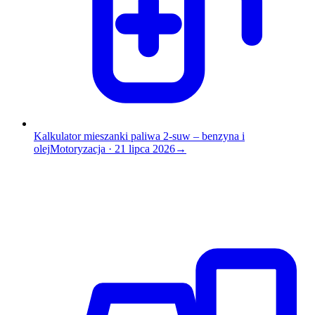
Kalkulator mieszanki paliwa 2-suw – benzyna i
olej
Motoryzacja
·
21 lipca 2026
→