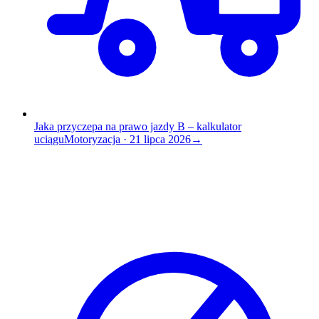
Jaka przyczepa na prawo jazdy B – kalkulator
uciągu
Motoryzacja
·
21 lipca 2026
→