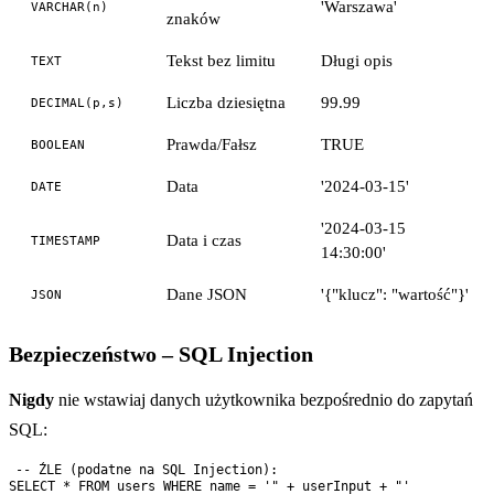
'Warszawa'
VARCHAR(n)
znaków
Tekst bez limitu
Długi opis
TEXT
Liczba dziesiętna
99.99
DECIMAL(p,s)
Prawda/Fałsz
TRUE
BOOLEAN
Data
'2024-03-15'
DATE
'2024-03-15
Data i czas
TIMESTAMP
14:30:00'
Dane JSON
'{"klucz": "wartość"}'
JSON
Bezpieczeństwo – SQL Injection
Nigdy
nie wstawiaj danych użytkownika bezpośrednio do zapytań
SQL:
-- ŹLE (podatne na SQL Injection):

SELECT * FROM users WHERE name = '" + userInput + "'
