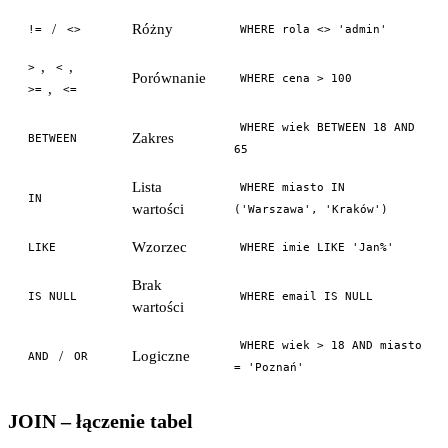
/
Różny
!=
<>
WHERE rola <> 'admin'
,
,
>
<
Porównanie
WHERE cena > 100
,
>=
<=
WHERE wiek BETWEEN 18 AND
Zakres
BETWEEN
65
Lista
WHERE miasto IN
IN
wartości
('Warszawa', 'Kraków')
Wzorzec
LIKE
WHERE imie LIKE 'Jan%'
Brak
IS NULL
WHERE email IS NULL
wartości
WHERE wiek > 18 AND miasto
/
Logiczne
AND
OR
= 'Poznań'
JOIN – łączenie tabel