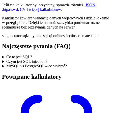
Jeśli ten kalkulator był przydatny, sprawdź również:
JSON
,
.htpasswd
,
CV
i
więcej kalkulatorów
.
Kalkulator zawiera walidację danych wejściowych i działa lokalnie
w przeglądarce. Dzięki temu możesz szybko porównać różne
scenariusze bez przesyłania danych na serwer.
sql
generator sql
zapytanie sql
sql online
select
insert
create table
Najczęstsze pytania (FAQ)
Co to jest SQL?
Czym jest SQL injection?
MySQL vs PostgreSQL – co wybrać?
Powiązane kalkulatory