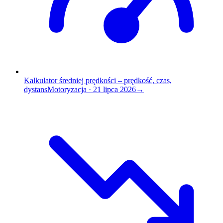
Kalkulator średniej prędkości – prędkość, czas,
dystans
Motoryzacja
·
21 lipca 2026
→