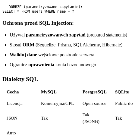
-- DOBRZE (parametryzowane zapytanie):

Ochrona przed SQL Injection:
Używaj
parametryzowanych zapytań
(prepared statements)
Stosuj
ORM
(Sequelize, Prisma, SQLAlchemy, Hibernate)
Waliduj dane
wejściowe po stronie serwera
Ogranicz
uprawnienia
konta bazodanowego
Dialekty SQL
Cecha
MySQL
PostgreSQL
SQLite
Licencja
Komercyjna/GPL
Open source
Public do
Tak
JSON
Tak
Tak
(JSONB)
Auto