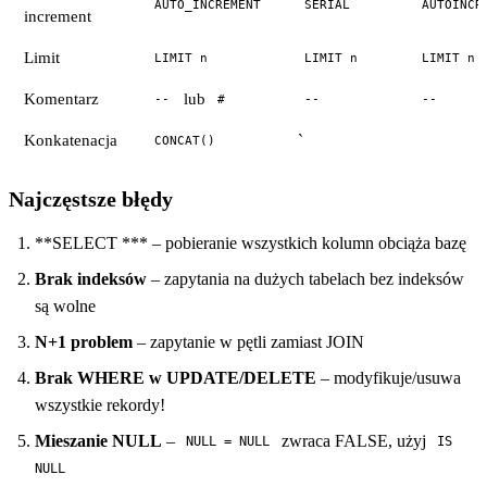
AUTO_INCREMENT
SERIAL
AUTOINCR
increment
Limit
LIMIT n
LIMIT n
LIMIT n
Komentarz
lub
--
#
--
--
Konkatenacja
`
CONCAT()
Najczęstsze błędy
**SELECT *** – pobieranie wszystkich kolumn obciąża bazę
Brak indeksów
– zapytania na dużych tabelach bez indeksów
są wolne
N+1 problem
– zapytanie w pętli zamiast JOIN
Brak WHERE w UPDATE/DELETE
– modyfikuje/usuwa
wszystkie rekordy!
Mieszanie NULL
–
zwraca FALSE, użyj
NULL = NULL
IS
NULL