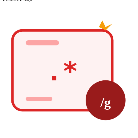
.*
/g