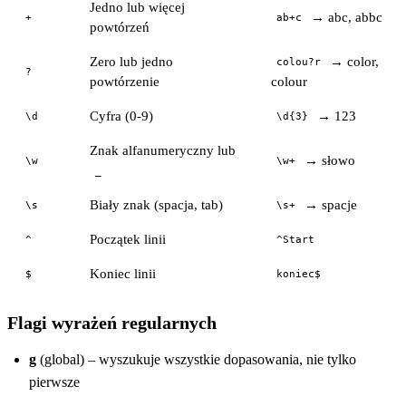
Jedno lub więcej
→ abc, abbc
+
ab+c
powtórzeń
Zero lub jedno
→ color,
colou?r
?
powtórzenie
colour
Cyfra (0-9)
→ 123
\d
\d{3}
Znak alfanumeryczny lub
→ słowo
\w
\w+
_
Biały znak (spacja, tab)
→ spacje
\s
\s+
Początek linii
^
^Start
Koniec linii
$
koniec$
Flagi wyrażeń regularnych
g
(global) – wyszukuje wszystkie dopasowania, nie tylko
pierwsze