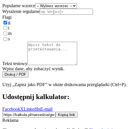
Popularne wzorce
Wyrażenie regularne
Flagi
g
i
m
s
Tekst testowy
Wpisz dane, aby zobaczyć wynik.
Drukuj / PDF
Użyj „Zapisz jako PDF” w oknie drukowania przeglądarki (Ctrl+P).
Udostępnij kalkulator:
Facebook
X
LinkedIn
E-mail
Kopiuj link
Reklama