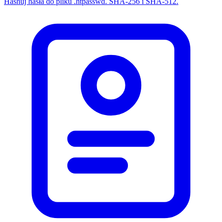
Hashuj hasła do pliku .htpasswd. SHA-256 i SHA-512.