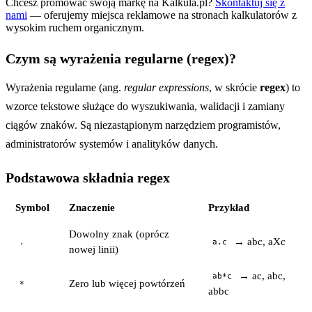
Chcesz promować swoją markę na Kalkula.pl?
Skontaktuj się z
nami
— oferujemy miejsca reklamowe na stronach kalkulatorów z
wysokim ruchem organicznym.
Czym są wyrażenia regularne (regex)?
Wyrażenia regularne (ang.
regular expressions
, w skrócie
regex
) to
wzorce tekstowe służące do wyszukiwania, walidacji i zamiany
ciągów znaków. Są niezastąpionym narzędziem programistów,
administratorów systemów i analityków danych.
Podstawowa składnia regex
Symbol
Znaczenie
Przykład
Dowolny znak (oprócz
→ abc, aXc
.
a.c
nowej linii)
→ ac, abc,
ab*c
Zero lub więcej powtórzeń
*
abbc