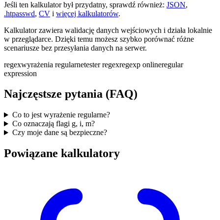
Jeśli ten kalkulator był przydatny, sprawdź również:
JSON
,
.htpasswd
,
CV
i
więcej kalkulatorów
.
Kalkulator zawiera walidację danych wejściowych i działa lokalnie
w przeglądarce. Dzięki temu możesz szybko porównać różne
scenariusze bez przesyłania danych na serwer.
regex
wyrażenia regularne
tester regex
regexp online
regular
expression
Najczęstsze pytania (FAQ)
Co to jest wyrażenie regularne?
Co oznaczają flagi g, i, m?
Czy moje dane są bezpieczne?
Powiązane kalkulatory