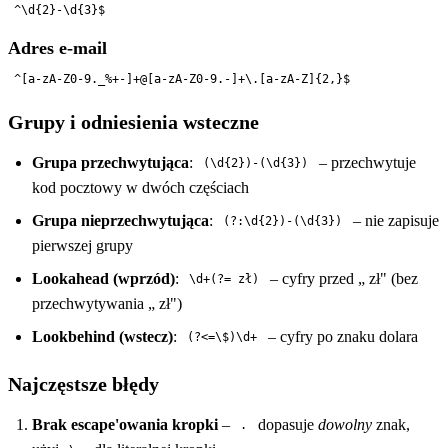
Adres e-mail
Grupy i odniesienia wsteczne
Grupa przechwytująca
:
– przechwytuje
(\d{2})-(\d{3})
kod pocztowy w dwóch częściach
Grupa nieprzechwytująca
:
– nie zapisuje
(?:\d{2})-(\d{3})
pierwszej grupy
Lookahead (wprzód)
:
– cyfry przed „ zł" (bez
\d+(?= zł)
przechwytywania „ zł")
Lookbehind (wstecz)
:
– cyfry po znaku dolara
(?<=\$)\d+
Najczęstsze błędy
Brak escape'owania kropki
–
dopasuje
dowolny
znak,
.