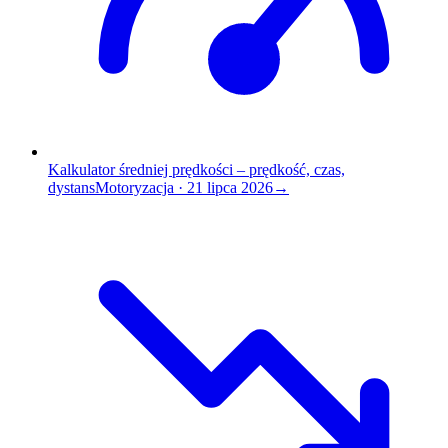
Kalkulator średniej prędkości – prędkość, czas,
dystans
Motoryzacja
·
21 lipca 2026
→