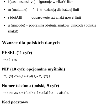
i
(case-insensitive) – ignoruje wielkość liter
m
(multiline) –
i
działają dla każdej linii
^
$
s
(dotAll) –
dopasowuje też znaki nowej linii
.
u
(unicode) – poprawna obsługa znaków Unicode (polskie
znaki!)
Wzorce dla polskich danych
PESEL (11 cyfr)
NIP (10 cyfr, opcjonalne myślniki)
Numer telefonu (polski, 9 cyfr)
Kod pocztowy