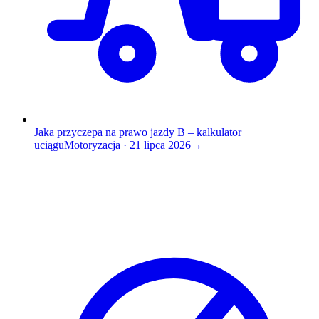
Jaka przyczepa na prawo jazdy B – kalkulator
uciągu
Motoryzacja
·
21 lipca 2026
→