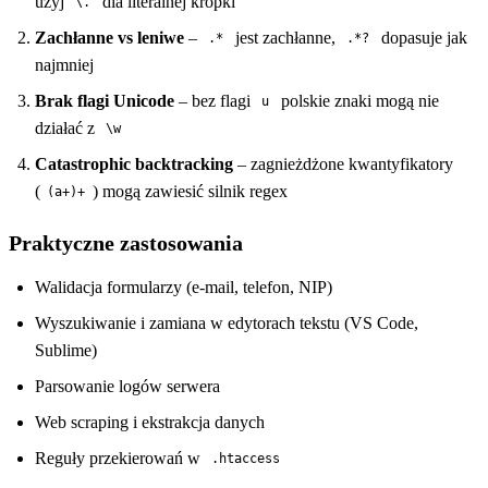
użyj
dla literalnej kropki
\.
Zachłanne vs leniwe
–
jest zachłanne,
dopasuje jak
.*
.*?
najmniej
Brak flagi Unicode
– bez flagi
polskie znaki mogą nie
u
działać z
\w
Catastrophic backtracking
– zagnieżdżone kwantyfikatory
(
) mogą zawiesić silnik regex
(a+)+
Praktyczne zastosowania
Walidacja formularzy (e-mail, telefon, NIP)
Wyszukiwanie i zamiana w edytorach tekstu (VS Code,
Sublime)
Parsowanie logów serwera
Web scraping i ekstrakcja danych
Reguły przekierowań w
.htaccess