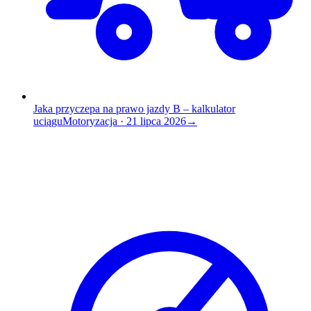
Jaka przyczepa na prawo jazdy B – kalkulator
uciągu
Motoryzacja
·
21 lipca 2026
→