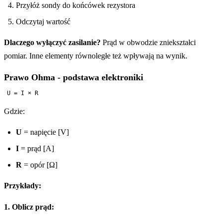
Przyłóż sondy do końcówek rezystora
Odczytaj wartość
Dlaczego wyłączyć zasilanie?
Prąd w obwodzie zniekształci
pomiar. Inne elementy równoległe też wpływają na wynik.
Prawo Ohma - podstawa elektroniki
Gdzie:
U
= napięcie [V]
I
= prąd [A]
R
= opór [Ω]
Przykłady:
1. Oblicz prąd: