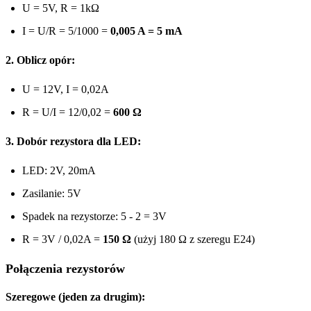
U = 5V, R = 1kΩ
I = U/R = 5/1000 =
0,005 A = 5 mA
2. Oblicz opór:
U = 12V, I = 0,02A
R = U/I = 12/0,02 =
600 Ω
3. Dobór rezystora dla LED:
LED: 2V, 20mA
Zasilanie: 5V
Spadek na rezystorze: 5 - 2 = 3V
R = 3V / 0,02A =
150 Ω
(użyj 180 Ω z szeregu E24)
Połączenia rezystorów
Szeregowe (jeden za drugim):