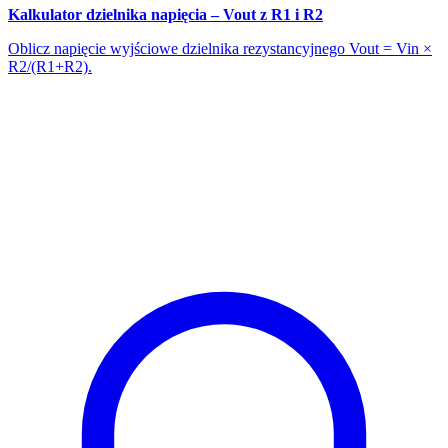
Kalkulator dzielnika napięcia – Vout z R1 i R2
Oblicz napięcie wyjściowe dzielnika rezystancyjnego Vout = Vin ×
R2/(R1+R2).