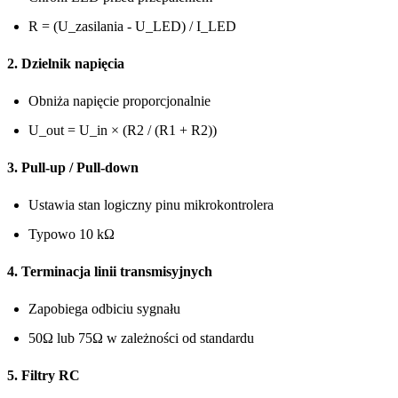
R = (U_zasilania - U_LED) / I_LED
2. Dzielnik napięcia
Obniża napięcie proporcjonalnie
U_out = U_in × (R2 / (R1 + R2))
3. Pull-up / Pull-down
Ustawia stan logiczny pinu mikrokontrolera
Typowo 10 kΩ
4. Terminacja linii transmisyjnych
Zapobiega odbiciu sygnału
50Ω lub 75Ω w zależności od standardu
5. Filtry RC