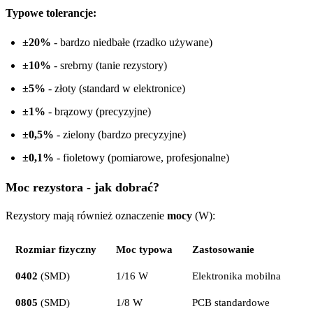
Typowe tolerancje:
±20%
- bardzo niedbałe (rzadko używane)
±10%
- srebrny (tanie rezystory)
±5%
- złoty (standard w elektronice)
±1%
- brązowy (precyzyjne)
±0,5%
- zielony (bardzo precyzyjne)
±0,1%
- fioletowy (pomiarowe, profesjonalne)
Moc rezystora - jak dobrać?
Rezystory mają również oznaczenie
mocy
(W):
Rozmiar fizyczny
Moc typowa
Zastosowanie
0402
(SMD)
1/16 W
Elektronika mobilna
0805
(SMD)
1/8 W
PCB standardowe