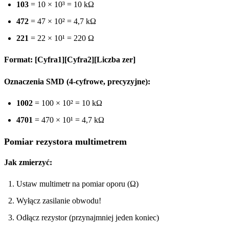
103
= 10 × 10³ = 10 kΩ
472
= 47 × 10² = 4,7 kΩ
221
= 22 × 10¹ = 220 Ω
Format: [Cyfra1][Cyfra2][Liczba zer]
Oznaczenia SMD (4-cyfrowe, precyzyjne):
1002
= 100 × 10² = 10 kΩ
4701
= 470 × 10¹ = 4,7 kΩ
Pomiar rezystora multimetrem
Jak zmierzyć:
Ustaw multimetr na pomiar oporu (Ω)
Wyłącz zasilanie obwodu!
Odłącz rezystor (przynajmniej jeden koniec)