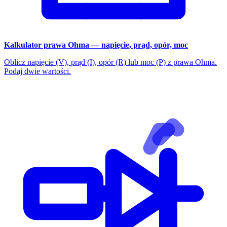
Kalkulator prawa Ohma — napięcie, prąd, opór, moc
Oblicz napięcie (V), prąd (I), opór (R) lub moc (P) z prawa Ohma.
Podaj dwie wartości.