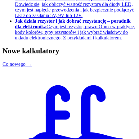
Dowiedz się, jak obliczyć wartość rezystora dla diody LED,
czym jest napięcie przewodzenia i jak bezpiecznie podłączyć
LED do zasilania 5V, 9V lub 12V.
Jak działa rezystor i jak dobrać rezystancję – poradnik
dla elektronika
Czym jest rezystor, prawo Ohma w praktyce,
kody kolorów, typy rezystorów i jak wybrać właściwy do
układu elektronicznego. Z przykładami i kalkulatorem.
Nowe kalkulatory
Co nowego →