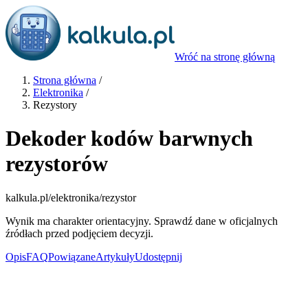
Wróć na stronę główną
Strona główna
/
Elektronika
/
Rezystory
Dekoder kodów barwnych
rezystorów
kalkula.pl
/elektronika/rezystor
Wynik ma charakter orientacyjny. Sprawdź dane w oficjalnych
źródłach przed podjęciem decyzji.
Opis
FAQ
Powiązane
Artykuły
Udostępnij