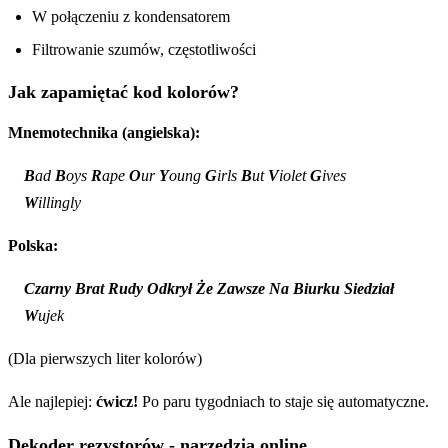
W połączeniu z kondensatorem
Filtrowanie szumów, częstotliwości
Jak zapamiętać kod kolorów?
Mnemotechnika (angielska):
B
ad
B
oys
R
ape
O
ur
Y
oung
G
irls
B
ut
V
iolet
G
ives
W
illingly
Polska:
Czarny
Brat
Rudy
Odkrył
Że
Zawsze
Na
Biurku
Siedział
W
ujek
(Dla pierwszych liter kolorów)
Ale najlepiej:
ćwicz!
Po paru tygodniach to staje się automatyczne.
Dekoder rezystorów - narzędzia online