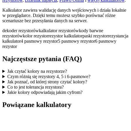
rezystorów
,
Dzielnik napięcia
,
Prawo Ohma
i
więcej kalkulatorów
.
Kalkulator zawiera walidację danych wejściowych i działa lokalnie
w przeglądarce. Dzięki temu możesz szybko porównać różne
scenariusze bez przesyłania danych na serwer.
dekoder rezystorów
kalkulator rezystorów
kody barwne
rezystorów
kolor rezystor
rezystor kalkulator
paski rezystor
rezystancja
kalkulator
4 pasmowy rezystor
5 pasmowy rezystor
6 pasmowy
rezystor
Najczęstsze pytania (FAQ)
Jak czytać kolory na rezystorze?
Czym różnią się rezystory 4, 5 i 6-pasmowe?
Jak poznać, od której strony czytać kolory?
Co to jest tolerancja rezystora?
Jakie kolory odpowiadają jakim cyfrom?
Powiązane kalkulatory