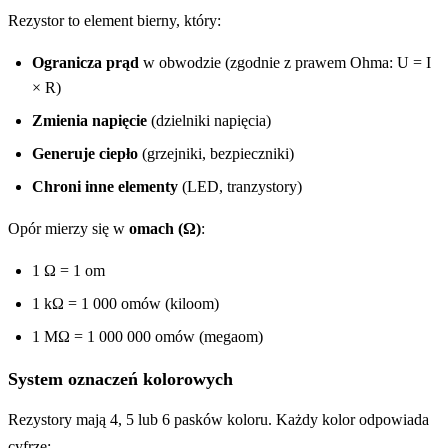
Rezystor to element bierny, który:
Ogranicza prąd
w obwodzie (zgodnie z prawem Ohma: U = I
× R)
Zmienia napięcie
(dzielniki napięcia)
Generuje ciepło
(grzejniki, bezpieczniki)
Chroni inne elementy
(LED, tranzystory)
Opór mierzy się w
omach (Ω)
:
1 Ω = 1 om
1 kΩ = 1 000 omów (kiloom)
1 MΩ = 1 000 000 omów (megaom)
System oznaczeń kolorowych
Rezystory mają 4, 5 lub 6 pasków koloru. Każdy kolor odpowiada
cyfrze: