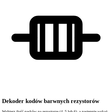
Dekoder kodów barwnych rezystorów
Wybierz ilość pasków na rezystorze (4, 5 lub 6), a następnie wskaż