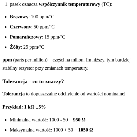
pasek oznacza
współczynnik temperaturowy
(TC):
Brązowy
: 100 ppm/°C
Czerwony
: 50 ppm/°C
Pomarańczowy
: 15 ppm/°C
Żółty
: 25 ppm/°C
ppm
(parts per million) = części na milion. Im niższy, tym bardziej
stabilny rezystor przy zmianach temperatury.
Tolerancja - co to znaczy?
Tolerancja
to dopuszczalne odchylenie od wartości nominalnej.
Przykład: 1 kΩ ±5%
Minimalna wartość: 1000 - 50 =
950 Ω
Maksymalna wartość: 1000 + 50 =
1050 Ω