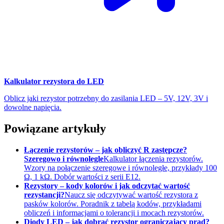
Kalkulator rezystora do LED
Oblicz jaki rezystor potrzebny do zasilania LED – 5V, 12V, 3V i
dowolne napięcia.
Powiązane artykuły
Łączenie rezystorów – jak obliczyć R zastępcze?
Szeregowo i równolegle
Kalkulator łączenia rezystorów.
Wzory na połączenie szeregowe i równoległe, przykłady 100
Ω, 1 kΩ. Dobór wartości z serii E12.
Rezystory – kody kolorów i jak odczytać wartość
rezystancji?
Naucz się odczytywać wartość rezystora z
pasków kolorów. Poradnik z tabelą kodów, przykładami
obliczeń i informacjami o tolerancji i mocach rezystorów.
Diody LED – jak dobrać rezystor ograniczający prąd?