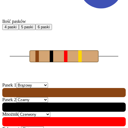
Ilość pasków
4
paski
5
paski
6
paski
Pasek 1
Pasek 2
Mnożnik