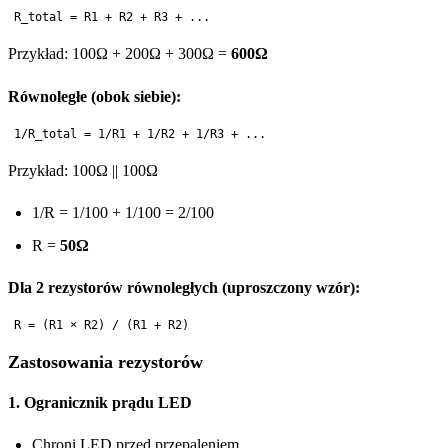
Przykład: 100Ω + 200Ω + 300Ω =
600Ω
Równoległe (obok siebie):
Przykład: 100Ω || 100Ω
1/R = 1/100 + 1/100 = 2/100
R =
50Ω
Dla 2 rezystorów równoległych (uproszczony wzór):
Zastosowania rezystorów
1. Ogranicznik prądu LED
Chroni LED przed przepaleniem