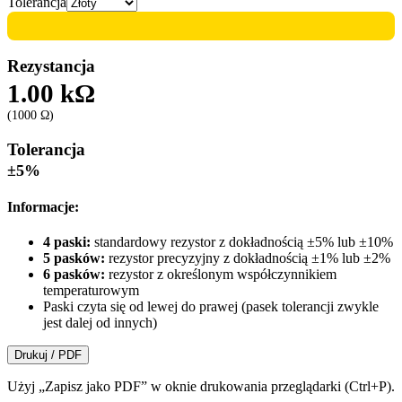
Tolerancja
Rezystancja
1.00 kΩ
(
1000
Ω)
Tolerancja
±5%
Informacje:
4 paski:
standardowy rezystor z dokładnością ±5% lub ±10%
5 pasków:
rezystor precyzyjny z dokładnością ±1% lub ±2%
6 pasków:
rezystor z określonym współczynnikiem
temperaturowym
Paski czyta się od lewej do prawej (pasek tolerancji zwykle
jest dalej od innych)
Drukuj / PDF
Użyj „Zapisz jako PDF” w oknie drukowania przeglądarki (Ctrl+P).