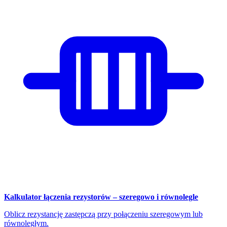
Kalkulator łączenia rezystorów – szeregowo i równolegle
Oblicz rezystancję zastępczą przy połączeniu szeregowym lub
równoległym.