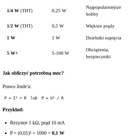
Najpopularniejsze
1/4 W
(THT)
0,25 W
hobby
1/2 W
(THT)
0,5 W
Większe prądy
1 W
1 W
Dzielniki napięcia
Obciążenia,
5 W+
5-100 W
bezpieczniki
Jak obliczyć potrzebną moc?
Prawo Joule'a:
Przykład:
Rezystor 1 kΩ, prąd 10 mA
P = (0,01)² × 1000 =
0,1 W