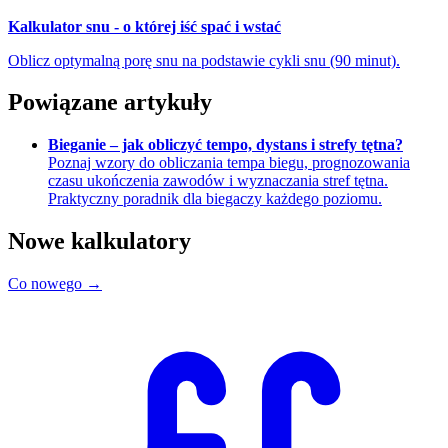
Kalkulator snu - o której iść spać i wstać
Oblicz optymalną porę snu na podstawie cykli snu (90 minut).
Powiązane artykuły
Bieganie – jak obliczyć tempo, dystans i strefy tętna?
Poznaj wzory do obliczania tempa biegu, prognozowania
czasu ukończenia zawodów i wyznaczania stref tętna.
Praktyczny poradnik dla biegaczy każdego poziomu.
Nowe kalkulatory
Co nowego →