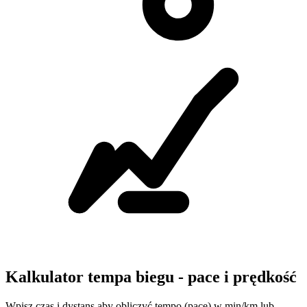
Kalkulator tempa biegu - pace i prędkość
Wpisz czas i dystans aby obliczyć tempo (pace) w min/km lub