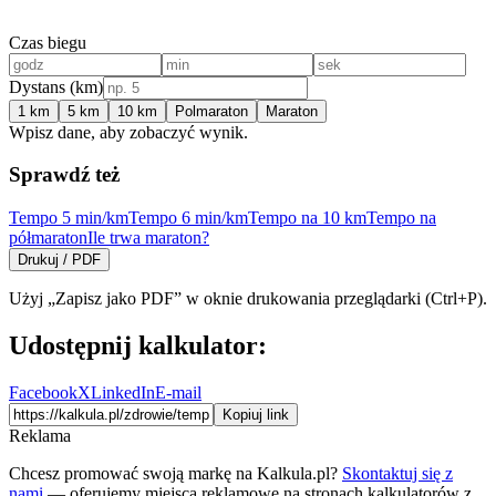
Czas biegu
Dystans (km)
1 km
5 km
10 km
Polmaraton
Maraton
Wpisz dane, aby zobaczyć wynik.
Sprawdź też
Tempo 5 min/km
Tempo 6 min/km
Tempo na 10 km
Tempo na
półmaraton
Ile trwa maraton?
Drukuj / PDF
Użyj „Zapisz jako PDF” w oknie drukowania przeglądarki (Ctrl+P).
Udostępnij kalkulator:
Facebook
X
LinkedIn
E-mail
Kopiuj link
Reklama
Chcesz promować swoją markę na Kalkula.pl?
Skontaktuj się z
nami
— oferujemy miejsca reklamowe na stronach kalkulatorów z