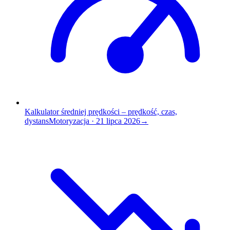
Kalkulator średniej prędkości – prędkość, czas,
dystans
Motoryzacja
·
21 lipca 2026
→