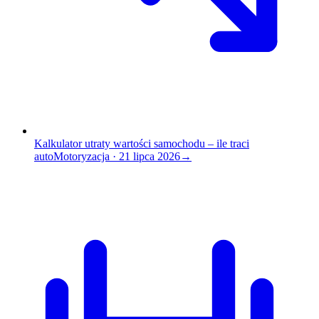
Kalkulator utraty wartości samochodu – ile traci
auto
Motoryzacja
·
21 lipca 2026
→