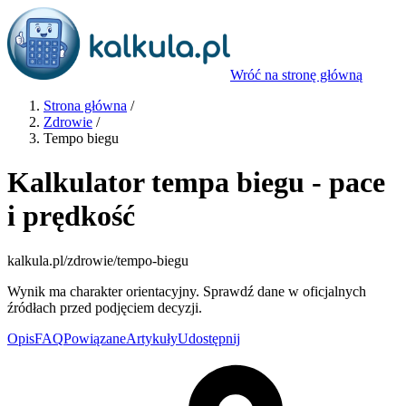
Wróć na stronę główną
Strona główna
/
Zdrowie
/
Tempo biegu
Kalkulator tempa biegu - pace
i prędkość
kalkula.pl
/zdrowie/tempo-biegu
Wynik ma charakter orientacyjny. Sprawdź dane w oficjalnych
źródłach przed podjęciem decyzji.
Opis
FAQ
Powiązane
Artykuły
Udostępnij