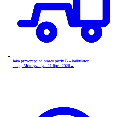
Jaka przyczepa na prawo jazdy B – kalkulator
uciągu
Motoryzacja
·
21 lipca 2026
→