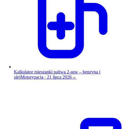
Kalkulator mieszanki paliwa 2-suw – benzyna i
olej
Motoryzacja
·
21 lipca 2026
→