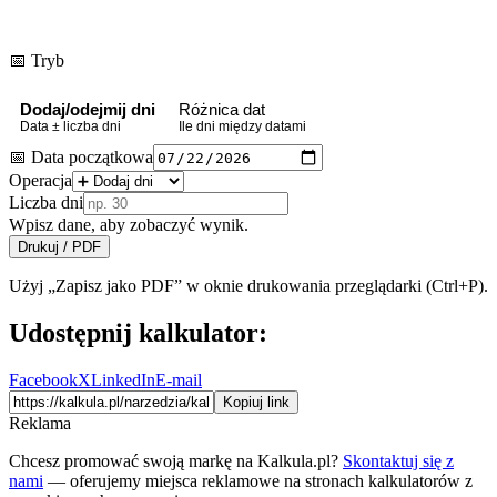
📅 Tryb
Dodaj/odejmij dni
Różnica dat
Data ± liczba dni
Ile dni między datami
📅 Data początkowa
Operacja
Liczba dni
Wpisz dane, aby zobaczyć wynik.
Drukuj / PDF
Użyj „Zapisz jako PDF” w oknie drukowania przeglądarki (Ctrl+P).
Udostępnij kalkulator:
Facebook
X
LinkedIn
E-mail
Kopiuj link
Reklama
Chcesz promować swoją markę na Kalkula.pl?
Skontaktuj się z
nami
— oferujemy miejsca reklamowe na stronach kalkulatorów z