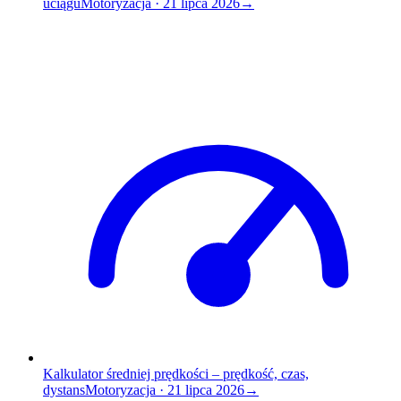
uciągu
Motoryzacja
·
21 lipca 2026
→
Kalkulator średniej prędkości – prędkość, czas,
dystans
Motoryzacja
·
21 lipca 2026
→