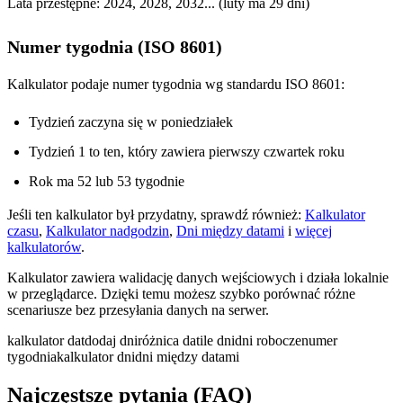
Lata przestępne: 2024, 2028, 2032... (luty ma 29 dni)
Numer tygodnia (ISO 8601)
Kalkulator podaje numer tygodnia wg standardu ISO 8601:
Tydzień zaczyna się w poniedziałek
Tydzień 1 to ten, który zawiera pierwszy czwartek roku
Rok ma 52 lub 53 tygodnie
Jeśli ten kalkulator był przydatny, sprawdź również:
Kalkulator
czasu
,
Kalkulator nadgodzin
,
Dni między datami
i
więcej
kalkulatorów
.
Kalkulator zawiera walidację danych wejściowych i działa lokalnie
w przeglądarce. Dzięki temu możesz szybko porównać różne
scenariusze bez przesyłania danych na serwer.
kalkulator dat
dodaj dni
różnica dat
ile dni
dni robocze
numer
tygodnia
kalkulator dni
dni między datami
Najczęstsze pytania (FAQ)