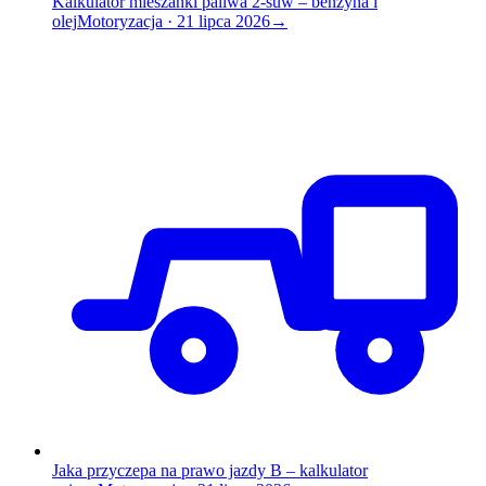
Kalkulator mieszanki paliwa 2-suw – benzyna i
olej
Motoryzacja
·
21 lipca 2026
→
Jaka przyczepa na prawo jazdy B – kalkulator