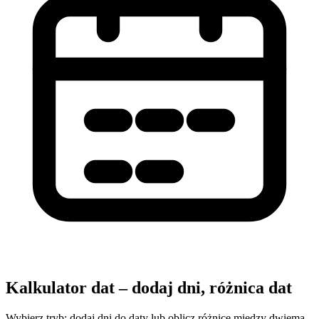
Kalkulator dat – dodaj dni, różnica dat
Wybierz tryb: dodaj dni do daty lub oblicz różnicę między dwiema