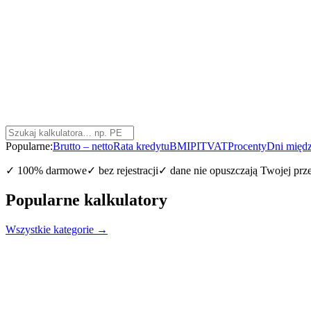
Popularne:
Brutto – netto
Rata kredytu
BMI
PIT
VAT
Procenty
Dni międz
✓ 100% darmowe
✓ bez rejestracji
✓ dane nie opuszczają Twojej prze
Popularne kalkulatory
Wszystkie kategorie →