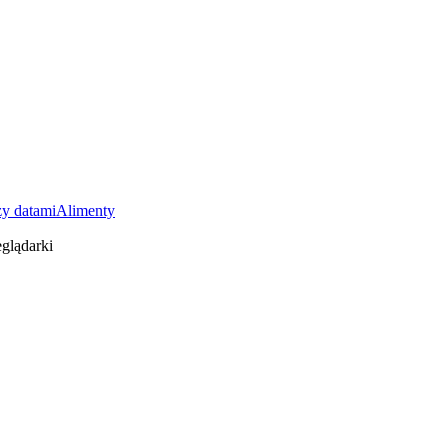
y datami
Alimenty
glądarki