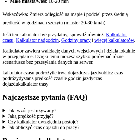
Małe miasta/wieś
: 10-20 min
Wskazówka: Zmierz odległość na mapie i podziel przez średnią
prędkość w godzinach szczytu (miasto: 20-30 km/h).
Jeśli ten kalkulator był przydatny, sprawdź również:
Kalkulator
czasu
,
Kalkulator nadgodzin
,
Godziny pracy
i
więcej kalkulatorów
.
Kalkulator zawiera walidację danych wejściowych i działa lokalnie
w przeglądarce. Dzięki temu możesz szybko porównać różne
scenariusze bez przesyłania danych na serwer.
kalkulator czasu podróży
ile trwa dojazd
czas jazdy
oblicz czas
podróży
dystans prędkość czas
ile godzin jazdy
czas
dojazdu
kalkulator trasy
Najczęstsze pytania (FAQ)
Jaki wzór jest używany?
Jaką prędkość przyjąć?
Czy kalkulator uwzględnia postoje?
Jak obliczyć czas dojazdu do pracy?