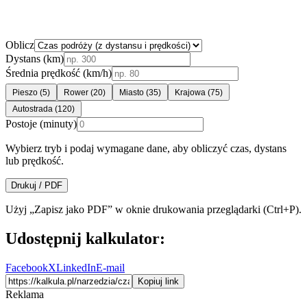
Oblicz
Dystans (km)
Średnia prędkość (km/h)
Pieszo
(
5
)
Rower
(
20
)
Miasto
(
35
)
Krajowa
(
75
)
Autostrada
(
120
)
Postoje (minuty)
Wybierz tryb i podaj wymagane dane, aby obliczyć czas, dystans
lub prędkość.
Drukuj / PDF
Użyj „Zapisz jako PDF” w oknie drukowania przeglądarki (Ctrl+P).
Udostępnij kalkulator:
Facebook
X
LinkedIn
E-mail
Kopiuj link
Reklama