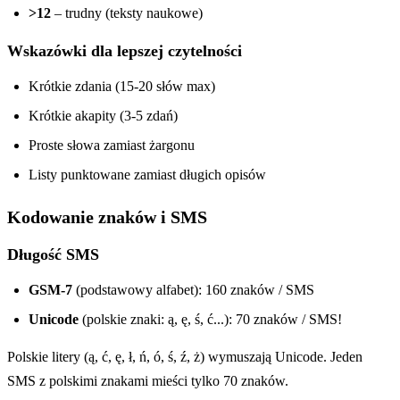
>12
– trudny (teksty naukowe)
Wskazówki dla lepszej czytelności
Krótkie zdania (15-20 słów max)
Krótkie akapity (3-5 zdań)
Proste słowa zamiast żargonu
Listy punktowane zamiast długich opisów
Kodowanie znaków i SMS
Długość SMS
GSM-7
(podstawowy alfabet): 160 znaków / SMS
Unicode
(polskie znaki: ą, ę, ś, ć...): 70 znaków / SMS!
Polskie litery (ą, ć, ę, ł, ń, ó, ś, ź, ż) wymuszają Unicode. Jeden
SMS z polskimi znakami mieści tylko 70 znaków.