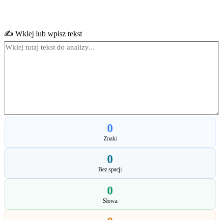
✍️ Wklej lub wpisz tekst
0
Znaki
0
Bez spacji
0
Słowa