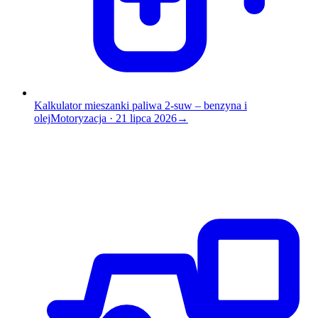
Kalkulator mieszanki paliwa 2-suw – benzyna i
olej
Motoryzacja
·
21 lipca 2026
→