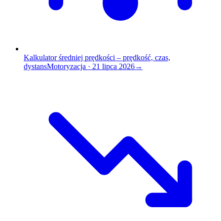
Kalkulator średniej prędkości – prędkość, czas,
dystans
Motoryzacja
·
21 lipca 2026
→