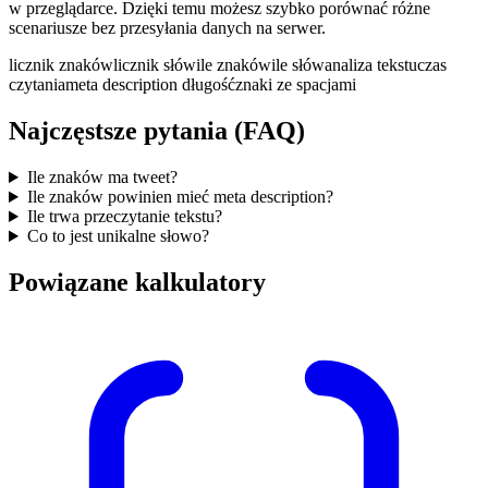
w przeglądarce. Dzięki temu możesz szybko porównać różne
scenariusze bez przesyłania danych na serwer.
licznik znaków
licznik słów
ile znaków
ile słów
analiza tekstu
czas
czytania
meta description długość
znaki ze spacjami
Najczęstsze pytania (FAQ)
Ile znaków ma tweet?
Ile znaków powinien mieć meta description?
Ile trwa przeczytanie tekstu?
Co to jest unikalne słowo?
Powiązane kalkulatory