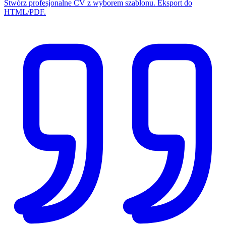
Stwórz profesjonalne CV z wyborem szablonu. Eksport do
HTML/PDF.