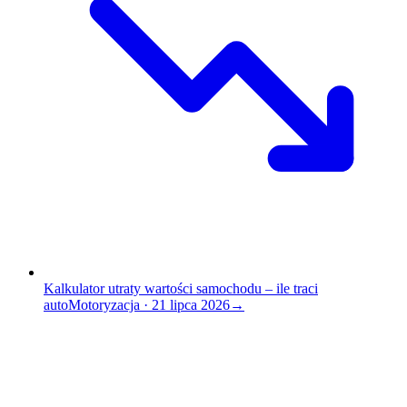
Kalkulator utraty wartości samochodu – ile traci
auto
Motoryzacja
·
21 lipca 2026
→