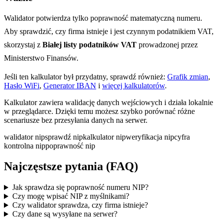
Walidator potwierdza tylko poprawność matematyczną numeru.
Aby sprawdzić, czy firma istnieje i jest czynnym podatnikiem VAT,
skorzystaj z
Białej listy podatników VAT
prowadzonej przez
Ministerstwo Finansów.
Jeśli ten kalkulator był przydatny, sprawdź również:
Grafik zmian
,
Hasło WiFi
,
Generator IBAN
i
więcej kalkulatorów
.
Kalkulator zawiera walidację danych wejściowych i działa lokalnie
w przeglądarce. Dzięki temu możesz szybko porównać różne
scenariusze bez przesyłania danych na serwer.
walidator nip
sprawdź nip
kalkulator nip
weryfikacja nip
cyfra
kontrolna nip
poprawność nip
Najczęstsze pytania (FAQ)
Jak sprawdza się poprawność numeru NIP?
Czy mogę wpisać NIP z myślnikami?
Czy walidator sprawdza, czy firma istnieje?
Czy dane są wysyłane na serwer?