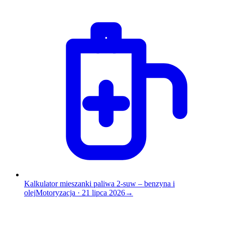
Kalkulator mieszanki paliwa 2-suw – benzyna i
olej
Motoryzacja
·
21 lipca 2026
→