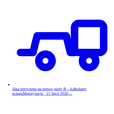
Jaka przyczepa na prawo jazdy B – kalkulator
uciągu
Motoryzacja
·
21 lipca 2026
→