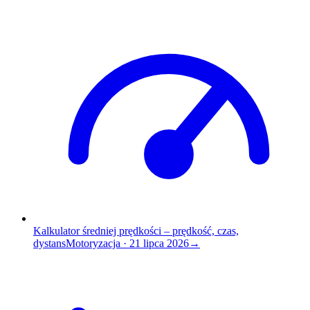
Kalkulator średniej prędkości – prędkość, czas,
dystans
Motoryzacja
·
21 lipca 2026
→