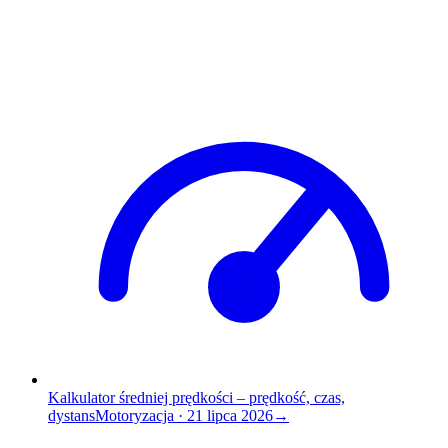
Kalkulator średniej prędkości – prędkość, czas,
dystans
Motoryzacja
·
21 lipca 2026
→