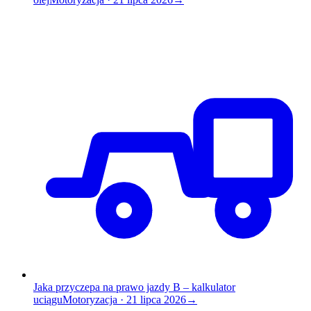
Jaka przyczepa na prawo jazdy B – kalkulator
uciągu
Motoryzacja
·
21 lipca 2026
→