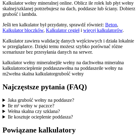
Kalkulator wełny mineralnej online. Oblicz ile rolek lub płyt wełny
skalnej/szklanej potrzebujesz na dach, poddasze lub ściany. Dobierz
grubość i lambda.
Jeśli ten kalkulator był przydatny, sprawdź również:
Beton
,
Kalkulator bloczków
,
Kalkulator cegieł
i
więcej kalkulatorów
.
Kalkulator zawiera walidację danych wejściowych i działa lokalnie
w przeglądarce. Dzięki temu możesz szybko porównać różne
scenariusze bez przesyłania danych na serwer.
kalkulator wełny mineralnej
ile wełny na dach
wełna mineralna
kalkulator
ocieplenie poddasza
wełna na poddasze
ile wełny na
m2
wełna skalna kalkulator
grubość wełny
Najczęstsze pytania (FAQ)
Jaka grubość wełny na poddasze?
Ile m² wełny w paczce?
Wełna skalna czy szklana?
Ile kosztuje ocieplenie poddasza?
Powiązane kalkulatory