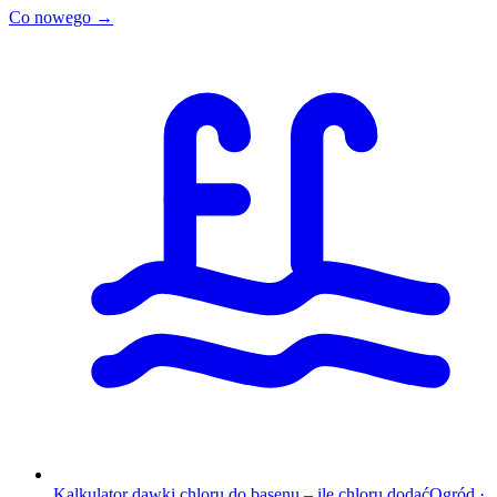
Co nowego →
Kalkulator dawki chloru do basenu – ile chloru dodać
Ogród
·