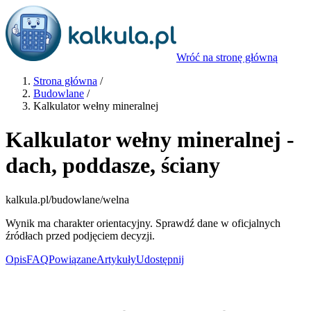
Wróć na stronę główną
Strona główna
/
Budowlane
/
Kalkulator wełny mineralnej
Kalkulator wełny mineralnej -
dach, poddasze, ściany
kalkula.pl
/budowlane/welna
Wynik ma charakter orientacyjny. Sprawdź dane w oficjalnych
źródłach przed podjęciem decyzji.
Opis
FAQ
Powiązane
Artykuły
Udostępnij