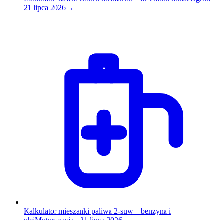
21 lipca 2026
→
Kalkulator mieszanki paliwa 2-suw – benzyna i
olej
Motoryzacja
·
21 lipca 2026
→