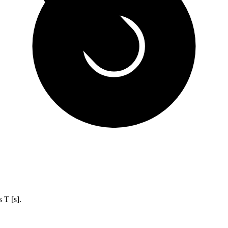
 T [s].