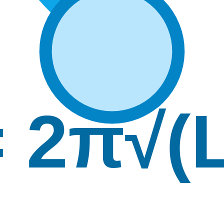
= 2π√(L