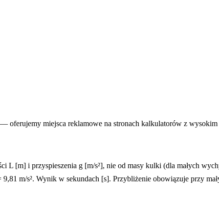
— oferujemy miejsca reklamowe na stronach kalkulatorów z wysokim
 L [m] i przyspieszenia g [m/s²], nie od masy kulki (dla małych wych
= 9,81 m/s². Wynik w sekundach [s]. Przybliżenie obowiązuje przy ma