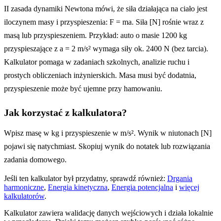
II zasada dynamiki Newtona mówi, że siła działająca na ciało jest
iloczynem masy i przyspieszenia: F = ma. Siła [N] rośnie wraz z
masą lub przyspieszeniem. Przykład: auto o masie 1200 kg
przyspieszające z a = 2 m/s² wymaga siły ok. 2400 N (bez tarcia).
Kalkulator pomaga w zadaniach szkolnych, analizie ruchu i
prostych obliczeniach inżynierskich. Masa musi być dodatnia,
przyspieszenie może być ujemne przy hamowaniu.
Jak korzystać z kalkulatora?
Wpisz masę w kg i przyspieszenie w m/s². Wynik w niutonach [N]
pojawi się natychmiast. Skopiuj wynik do notatek lub rozwiązania
zadania domowego.
Jeśli ten kalkulator był przydatny, sprawdź również:
Drgania
harmoniczne
,
Energia kinetyczna
,
Energia potencjalna
i
więcej
kalkulatorów
.
Kalkulator zawiera walidację danych wejściowych i działa lokalnie