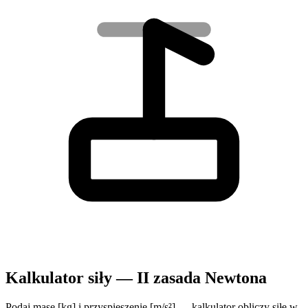
Kalkulator siły — II zasada Newtona
Podaj masę [kg] i przyspieszenie [m/s²] — kalkulator obliczy siłę w