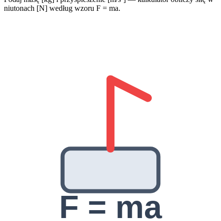
niutonach [N] według wzoru F = ma.
F = ma