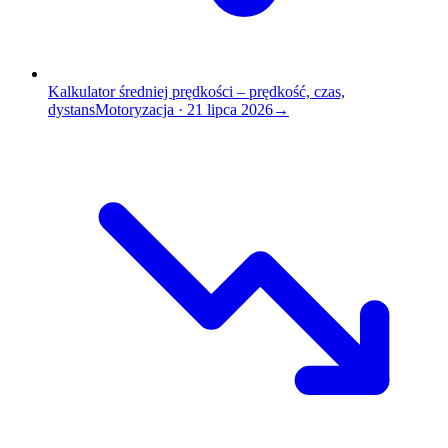
Kalkulator średniej prędkości – prędkość, czas,
dystans
Motoryzacja
·
21 lipca 2026
→