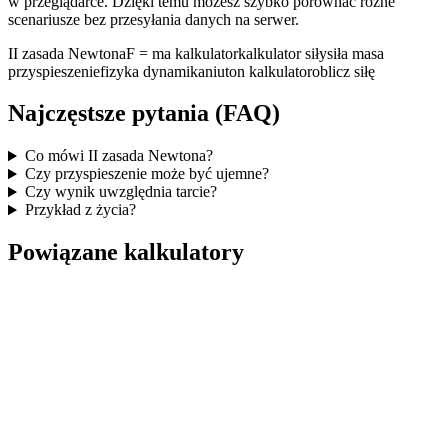
w przeglądarce. Dzięki temu możesz szybko porównać różne
scenariusze bez przesyłania danych na serwer.
II zasada Newtona
F = ma kalkulator
kalkulator siły
siła masa
przyspieszenie
fizyka dynamika
niuton kalkulator
oblicz siłę
Najczęstsze pytania (FAQ)
Co mówi II zasada Newtona?
Czy przyspieszenie może być ujemne?
Czy wynik uwzględnia tarcie?
Przykład z życia?
Powiązane kalkulatory