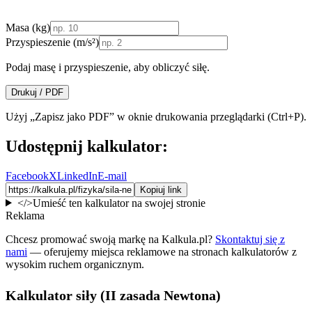
Masa (kg)
Przyspieszenie (m/s²)
Podaj masę i przyspieszenie, aby obliczyć siłę.
Drukuj / PDF
Użyj „Zapisz jako PDF” w oknie drukowania przeglądarki (Ctrl+P).
Udostępnij kalkulator:
Facebook
X
LinkedIn
E-mail
Kopiuj link
</>
Umieść ten kalkulator na swojej stronie
Reklama
Chcesz promować swoją markę na Kalkula.pl?
Skontaktuj się z
nami
— oferujemy miejsca reklamowe na stronach kalkulatorów z
wysokim ruchem organicznym.
Kalkulator siły (II zasada Newtona)