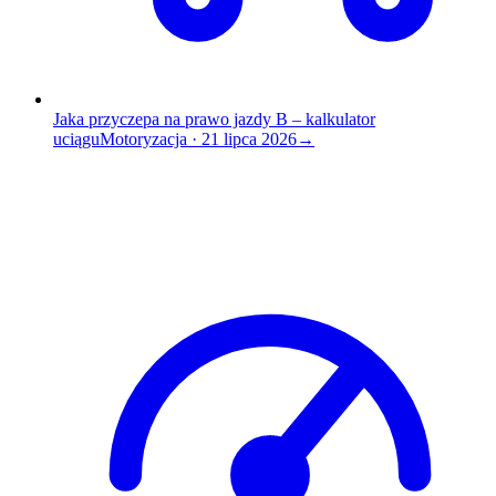
Jaka przyczepa na prawo jazdy B – kalkulator
uciągu
Motoryzacja
·
21 lipca 2026
→