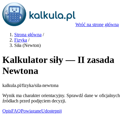
Wróć na stronę główną
Strona główna
/
Fizyka
/
Siła (Newton)
Kalkulator siły — II zasada
Newtona
kalkula.pl
/fizyka/sila-newtona
Wynik ma charakter orientacyjny. Sprawdź dane w oficjalnych
źródłach przed podjęciem decyzji.
Opis
FAQ
Powiązane
Udostępnij