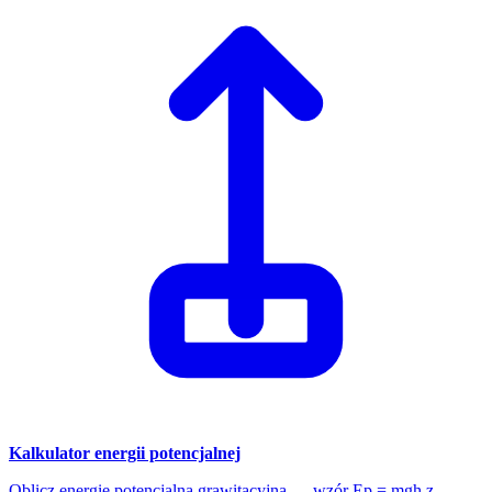
Kalkulator energii potencjalnej
Oblicz energię potencjalną grawitacyjną — wzór Ep = mgh z