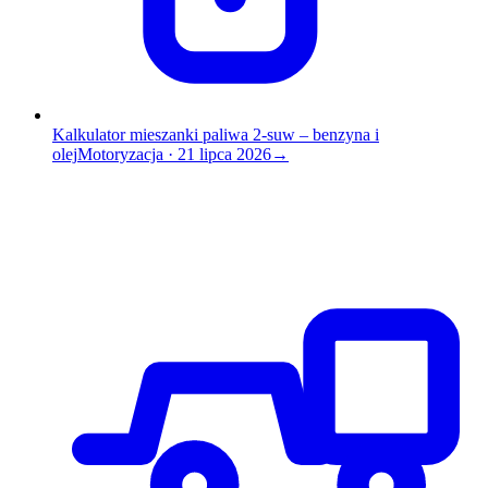
Kalkulator mieszanki paliwa 2-suw – benzyna i
olej
Motoryzacja
·
21 lipca 2026
→