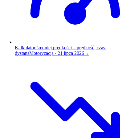
Kalkulator średniej prędkości – prędkość, czas,
dystans
Motoryzacja
·
21 lipca 2026
→