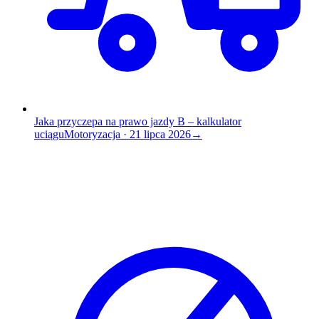
Jaka przyczepa na prawo jazdy B – kalkulator
uciągu
Motoryzacja
·
21 lipca 2026
→