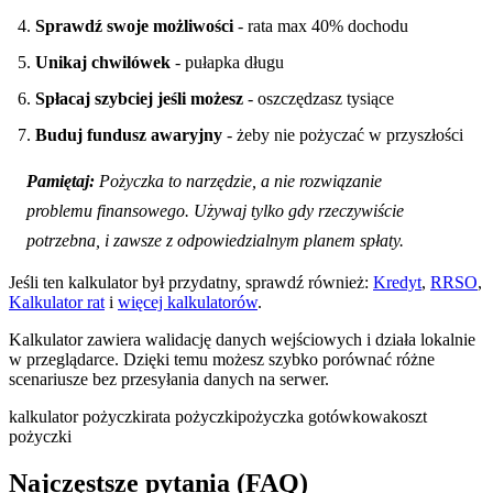
Sprawdź swoje możliwości
- rata max 40% dochodu
Unikaj chwilówek
- pułapka długu
Spłacaj szybciej jeśli możesz
- oszczędzasz tysiące
Buduj fundusz awaryjny
- żeby nie pożyczać w przyszłości
Pamiętaj:
Pożyczka to narzędzie, a nie rozwiązanie
problemu finansowego. Używaj tylko gdy rzeczywiście
potrzebna, i zawsze z odpowiedzialnym planem spłaty.
Jeśli ten kalkulator był przydatny, sprawdź również:
Kredyt
,
RRSO
,
Kalkulator rat
i
więcej kalkulatorów
.
Kalkulator zawiera walidację danych wejściowych i działa lokalnie
w przeglądarce. Dzięki temu możesz szybko porównać różne
scenariusze bez przesyłania danych na serwer.
kalkulator pożyczki
rata pożyczki
pożyczka gotówkowa
koszt
pożyczki
Najczęstsze pytania (FAQ)