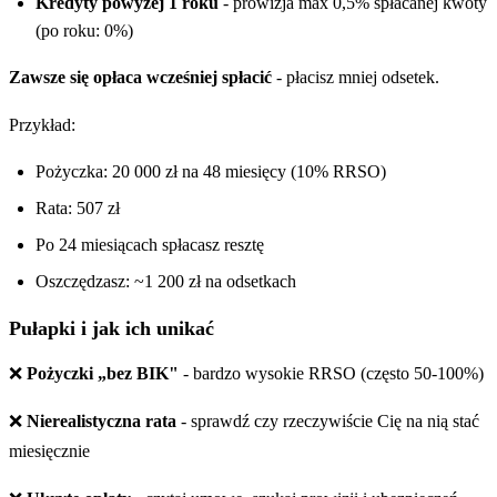
Kredyty powyżej 1 roku
- prowizja max 0,5% spłacanej kwoty
(po roku: 0%)
Zawsze się opłaca wcześniej spłacić
- płacisz mniej odsetek.
Przykład:
Pożyczka: 20 000 zł na 48 miesięcy (10% RRSO)
Rata: 507 zł
Po 24 miesiącach spłacasz resztę
Oszczędzasz: ~1 200 zł na odsetkach
Pułapki i jak ich unikać
❌
Pożyczki „bez BIK"
- bardzo wysokie RRSO (często 50-100%)
❌
Nierealistyczna rata
- sprawdź czy rzeczywiście Cię na nią stać
miesięcznie