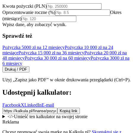
Kwota
pożyczki
(PLN)
Oprocentowanie roczne (%)
Okres
(miesiące)
Wpisz dane, aby zobaczyć wynik.
Sprawdź też
Pożyczka 5000 zł na 12 miesięcy
Pożyczka 10 000 zł na 24
miesiące
Pożyczka 15 000 zł na 36 miesięcy
Pożyczka 20 000 zł na
48 miesięcy
Pożyczka 30 000 zł na 60 miesięcy
Pożyczka 3000 zł na
6 miesięcy
Drukuj / PDF
Użyj „Zapisz jako PDF” w oknie drukowania przeglądarki (Ctrl+P).
Udostępnij kalkulator:
Facebook
X
LinkedIn
E-mail
Kopiuj link
</>
Umieść ten kalkulator na swojej stronie
Reklama
Chcesz promować swoją markę na Kalkula.pl?
Skontaktuj się z