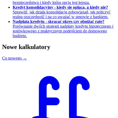
bezpieczeństwo i kiedy która opcja jest lepsza.
Kredyt konsolidacyjny - kiedy się opłaca, a kiedy nie?
Sprawdź, jak działa konsolidacja zobowiązań, jak policzyć
realną oszczędność i na co uważać w umowie z bankiem.
Nadpłata kredytu - skracać okres czy obniżać ratę?
Porównanie dwóch strategii nadpłaty kredytu hipotecznego i
gotówkowego z praktycznym podejściem do domowego
budżetu.
Nowe kalkulatory
Co nowego →