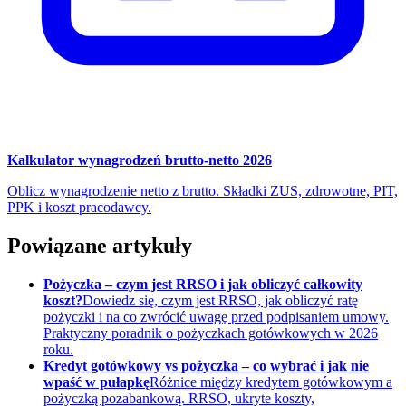
Kalkulator wynagrodzeń brutto-netto 2026
Oblicz wynagrodzenie netto z brutto. Składki ZUS, zdrowotne, PIT,
PPK i koszt pracodawcy.
Powiązane artykuły
Pożyczka – czym jest RRSO i jak obliczyć całkowity
koszt?
Dowiedz się, czym jest RRSO, jak obliczyć ratę
pożyczki i na co zwrócić uwagę przed podpisaniem umowy.
Praktyczny poradnik o pożyczkach gotówkowych w 2026
roku.
Kredyt gotówkowy vs pożyczka – co wybrać i jak nie
wpaść w pułapkę
Różnice między kredytem gotówkowym a
pożyczką pozabankową. RRSO, ukryte koszty,