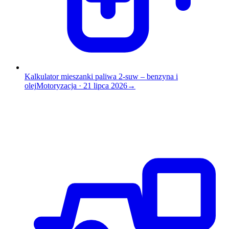
Kalkulator mieszanki paliwa 2-suw – benzyna i
olej
Motoryzacja
·
21 lipca 2026
→