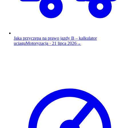
Jaka przyczepa na prawo jazdy B – kalkulator
uciągu
Motoryzacja
·
21 lipca 2026
→