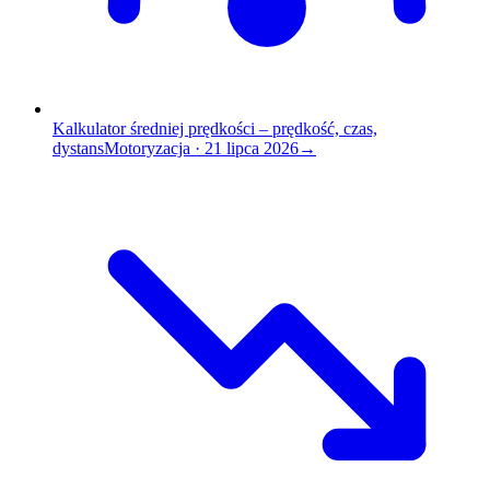
Kalkulator średniej prędkości – prędkość, czas,
dystans
Motoryzacja
·
21 lipca 2026
→