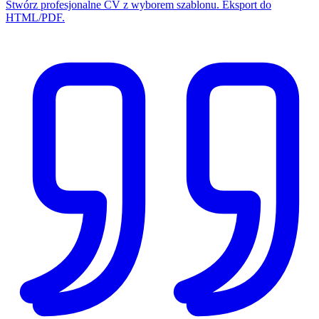
Stwórz profesjonalne CV z wyborem szablonu. Eksport do
HTML/PDF.