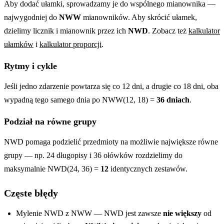
Aby dodać ułamki, sprowadzamy je do wspólnego mianownika —
najwygodniej do
NWW
mianowników. Aby skrócić ułamek,
dzielimy licznik i mianownik przez ich
NWD
. Zobacz też
kalkulator
ułamków
i
kalkulator proporcji
.
Rytmy i cykle
Jeśli jedno zdarzenie powtarza się co 12 dni, a drugie co 18 dni, oba
wypadną tego samego dnia po NWW(12, 18) =
36 dniach
.
Podział na równe grupy
NWD pomaga podzielić przedmioty na możliwie największe równe
grupy — np. 24 długopisy i 36 ołówków rozdzielimy do
maksymalnie NWD(24, 36) =
12
identycznych zestawów.
Częste błędy
Mylenie NWD z NWW — NWD jest zawsze
nie większy
od