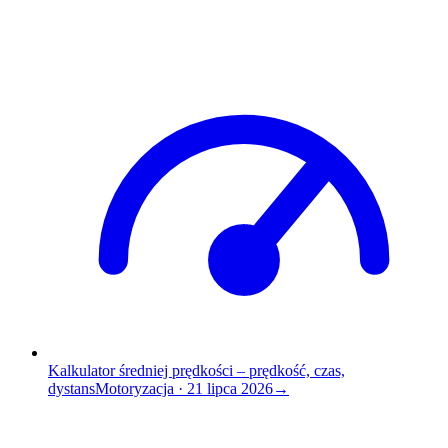
Kalkulator średniej prędkości – prędkość, czas,
dystans
Motoryzacja
·
21 lipca 2026
→