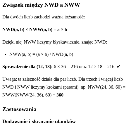
Związek między NWD a NWW
Dla dwóch liczb zachodzi ważna tożsamość:
NWD(a, b) × NWW(a, b) = a × b
Dzięki niej NWW liczymy błyskawicznie, znając NWD:
NWW(a, b) = (a × b) / NWD(a, b)
Sprawdzenie dla (12, 18):
6 × 36 = 216 oraz 12 × 18 = 216. ✔
Uwaga: ta zależność działa dla par liczb. Dla trzech i więcej liczb
NWD i NWW liczymy krokami (parami), np. NWW(24, 36, 60) =
NWW(NWW(24, 36), 60) =
360
.
Zastosowania
Dodawanie i skracanie ułamków