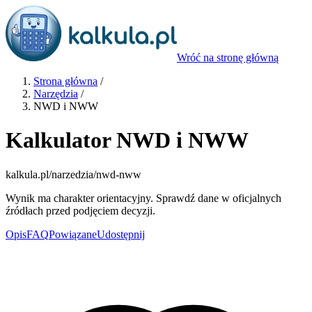
Wróć na stronę główną
Strona główna
/
Narzędzia
/
NWD i NWW
Kalkulator NWD i NWW
kalkula.pl
/narzedzia/nwd-nww
Wynik ma charakter orientacyjny. Sprawdź dane w oficjalnych
źródłach przed podjęciem decyzji.
Opis
FAQ
Powiązane
Udostępnij