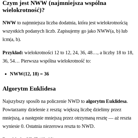
Czym jest NWW (najmniejsza wspólna
wielokrotność)?
NWW
to najmniejsza liczba dodatnia, która jest wielokrotnością
wszystkich podanych liczb. Zapisujemy go jako NWW(a, b) lub
lcm(a, b).
Przykład:
wielokrotności 12 to 12, 24, 36, 48…, a liczby 18 to 18,
36, 54… Pierwsza wspólna wielokrotność to:
NWW(12, 18) = 36
Algorytm Euklidesa
Najszybszy sposób na policzenie NWD to
algorytm Euklidesa
.
Powtarzamy dzielenie z resztą: większą liczbę dzielimy przez
mniejszą, a następnie mniejszą przez otrzymaną resztę — aż reszta
wyniesie 0. Ostatnia niezerowa reszta to NWD.