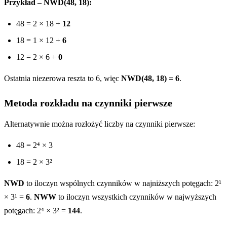
Przykład – NWD(48, 18):
48 = 2 × 18 +
12
18 = 1 × 12 +
6
12 = 2 × 6 +
0
Ostatnia niezerowa reszta to 6, więc
NWD(48, 18) = 6
.
Metoda rozkładu na czynniki pierwsze
Alternatywnie można rozłożyć liczby na czynniki pierwsze:
48 = 2⁴ × 3
18 = 2 × 3²
NWD
to iloczyn wspólnych czynników w najniższych potęgach: 2¹
× 3¹ =
6
.
NWW
to iloczyn wszystkich czynników w najwyższych
potęgach: 2⁴ × 3² =
144
.