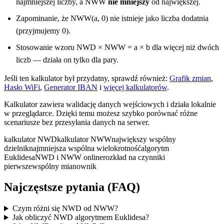
najmniejszej liczby, a NWW
nie mniejszy
od największej.
Zapominanie, że NWW(a, 0) nie istnieje jako liczba dodatnia
(przyjmujemy 0).
Stosowanie wzoru NWD × NWW = a × b dla więcej niż dwóch
liczb — działa on tylko dla pary.
Jeśli ten kalkulator był przydatny, sprawdź również:
Grafik zmian
,
Hasło WiFi
,
Generator IBAN
i
więcej kalkulatorów
.
Kalkulator zawiera walidację danych wejściowych i działa lokalnie
w przeglądarce. Dzięki temu możesz szybko porównać różne
scenariusze bez przesyłania danych na serwer.
kalkulator NWD
kalkulator NWW
największy wspólny
dzielnik
najmniejsza wspólna wielokrotność
algorytm
Euklidesa
NWD i NWW online
rozkład na czynniki
pierwsze
wspólny mianownik
Najczęstsze pytania (FAQ)
Czym różni się NWD od NWW?
Jak obliczyć NWD algorytmem Euklidesa?