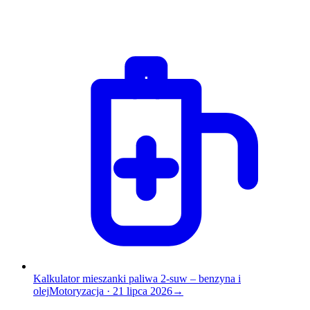
Kalkulator mieszanki paliwa 2-suw – benzyna i
olej
Motoryzacja
·
21 lipca 2026
→