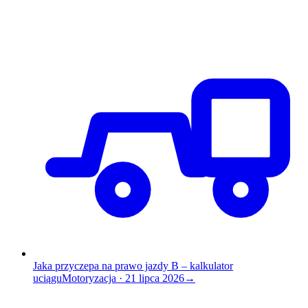
Jaka przyczepa na prawo jazdy B – kalkulator
uciągu
Motoryzacja
·
21 lipca 2026
→