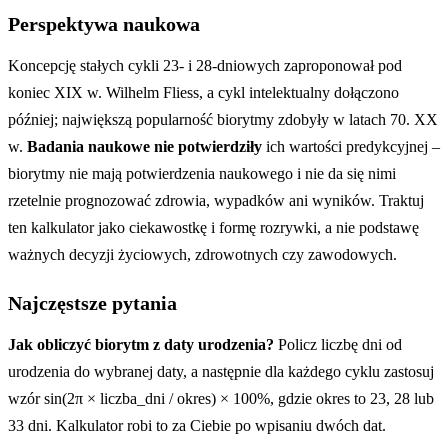
Perspektywa naukowa
Koncepcję stałych cykli 23- i 28-dniowych zaproponował pod
koniec XIX w. Wilhelm Fliess, a cykl intelektualny dołączono
później; największą popularność biorytmy zdobyły w latach 70. XX
w.
Badania naukowe nie potwierdziły
ich wartości predykcyjnej –
biorytmy nie mają potwierdzenia naukowego i nie da się nimi
rzetelnie prognozować zdrowia, wypadków ani wyników. Traktuj
ten kalkulator jako ciekawostkę i formę rozrywki, a nie podstawę
ważnych decyzji życiowych, zdrowotnych czy zawodowych.
Najczęstsze pytania
Jak obliczyć biorytm z daty urodzenia?
Policz liczbę dni od
urodzenia do wybranej daty, a następnie dla każdego cyklu zastosuj
wzór sin(2π × liczba_dni / okres) × 100%, gdzie okres to 23, 28 lub
33 dni. Kalkulator robi to za Ciebie po wpisaniu dwóch dat.