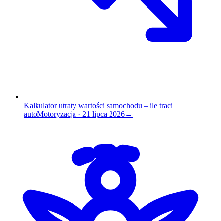
Kalkulator utraty wartości samochodu – ile traci
auto
Motoryzacja
·
21 lipca 2026
→