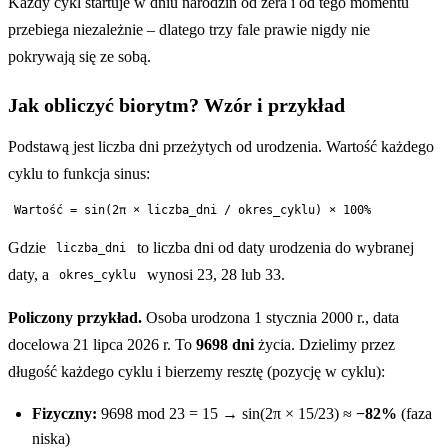
Każdy cykl startuje w dniu narodzin od zera i od tego momentu
przebiega niezależnie – dlatego trzy fale prawie nigdy nie
pokrywają się ze sobą.
Jak obliczyć biorytm? Wzór i przykład
Podstawą jest liczba dni przeżytych od urodzenia. Wartość każdego
cyklu to funkcja sinus:
Gdzie
to liczba dni od daty urodzenia do wybranej
liczba_dni
daty, a
wynosi 23, 28 lub 33.
okres_cyklu
Policzony przykład.
Osoba urodzona 1 stycznia 2000 r., data
docelowa 21 lipca 2026 r. To
9698 dni
życia. Dzielimy przez
długość każdego cyklu i bierzemy resztę (pozycję w cyklu):
Fizyczny:
9698 mod 23 = 15 → sin(2π × 15/23) ≈
−82%
(faza
niska)