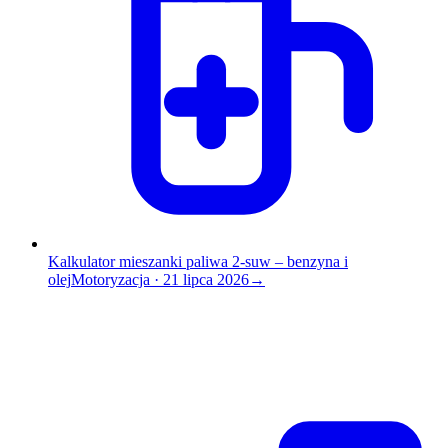
Kalkulator mieszanki paliwa 2-suw – benzyna i
olej
Motoryzacja
·
21 lipca 2026
→