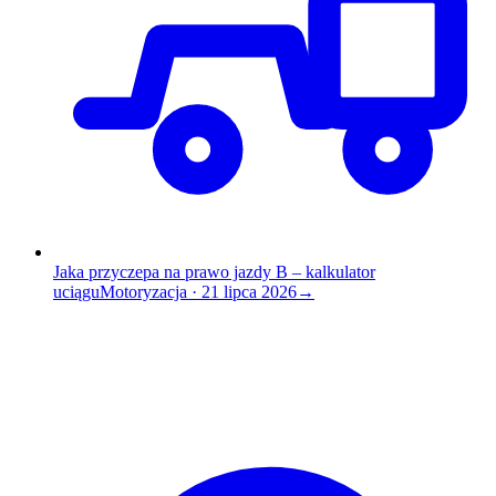
Jaka przyczepa na prawo jazdy B – kalkulator
uciągu
Motoryzacja
·
21 lipca 2026
→