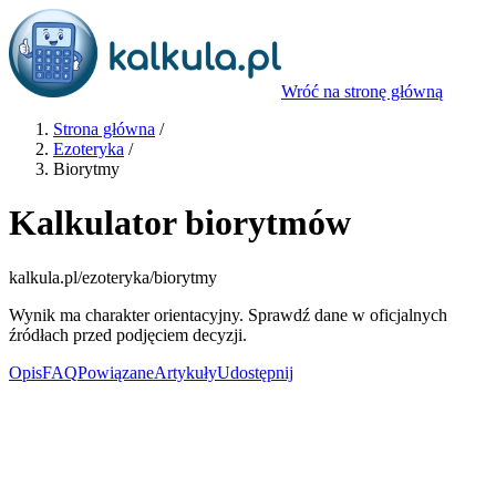
Wróć na stronę główną
Strona główna
/
Ezoteryka
/
Biorytmy
Kalkulator biorytmów
kalkula.pl
/ezoteryka/biorytmy
Wynik ma charakter orientacyjny. Sprawdź dane w oficjalnych
źródłach przed podjęciem decyzji.
Opis
FAQ
Powiązane
Artykuły
Udostępnij