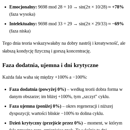
Emocjonalny:
9698 mod 28 = 10 → sin(2π × 10/28) ≈
+78%
(faza wysoka)
Intelektualny:
9698 mod 33 = 29 → sin(2π × 29/33) ≈
−69%
(faza niska)
Tego dnia teoria wskazywałaby na dobry nastrój i kreatywność, ale
słabszą kondycję fizyczną i gorszą koncentrację.
Faza dodatnia, ujemna i dni krytyczne
Każda fala waha się między +100% a −100%:
Faza dodatnia (powyżej 0%)
– według teorii dobra forma w
danym obszarze; im bliżej +100%, tym „szczyt" cyklu.
Faza ujemna (poniżej 0%)
– okres regeneracji i niższej
dyspozycji; wartości bliskie −100% to dolina cyklu.
Dzień krytyczny (przejście przez 0%)
– moment, w którym