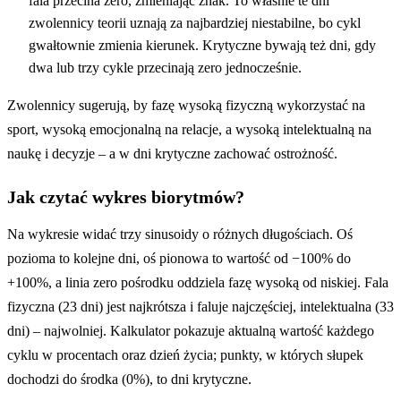
fala przecina zero, zmieniając znak. To właśnie te dni
zwolennicy teorii uznają za najbardziej niestabilne, bo cykl
gwałtownie zmienia kierunek. Krytyczne bywają też dni, gdy
dwa lub trzy cykle przecinają zero jednocześnie.
Zwolennicy sugerują, by fazę wysoką fizyczną wykorzystać na
sport, wysoką emocjonalną na relacje, a wysoką intelektualną na
naukę i decyzje – a w dni krytyczne zachować ostrożność.
Jak czytać wykres biorytmów?
Na wykresie widać trzy sinusoidy o różnych długościach. Oś
pozioma to kolejne dni, oś pionowa to wartość od −100% do
+100%, a linia zero pośrodku oddziela fazę wysoką od niskiej. Fala
fizyczna (23 dni) jest najkrótsza i faluje najczęściej, intelektualna (33
dni) – najwolniej. Kalkulator pokazuje aktualną wartość każdego
cyklu w procentach oraz dzień życia; punkty, w których słupek
dochodzi do środka (0%), to dni krytyczne.