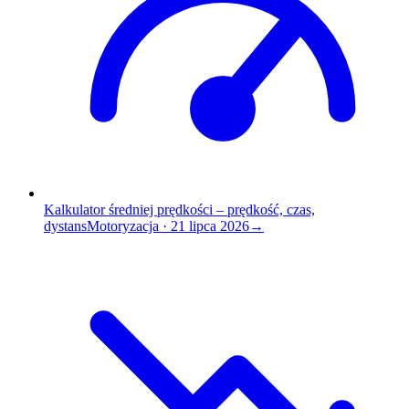
Kalkulator średniej prędkości – prędkość, czas,
dystans
Motoryzacja
·
21 lipca 2026
→