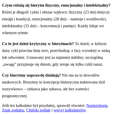
Czym różnią się biorytm fizyczny, emocjonalny i intelektualny?
Różni je długość cyklu i obszar wpływu: fizyczny (23 dni) dotyczy
energii i kondycji, emocjonalny (28 dni) – nastroju i wrażliwości,
intelektualny (33 dni) – koncentracji i pamięci. Każdy faluje we
własnym rytmie.
Co to jest dzień krytyczny w biorytmach?
To dzień, w którym
dany cykl przecina linię zero, przechodząc z fazy wysokiej w niską
lub odwrotnie. Uznawany jest za najmniej stabilny; szczególną
„uwagę" przypisuje się dniom, gdy zeruje się kilka cykli naraz.
Czy biorytmy naprawdę działają?
Nie ma na to dowodów
naukowych. Biorytmy to koncepcja historyczna traktowana dziś
rozrywkowo – ciekawa jako zabawa, ale bez wartości
prognostycznej.
Jeśli ten kalkulator był przydatny, sprawdź również:
Numerologia
,
Znak zodiaku
,
Chiński zodiak
i
więcej kalkulatorów
.