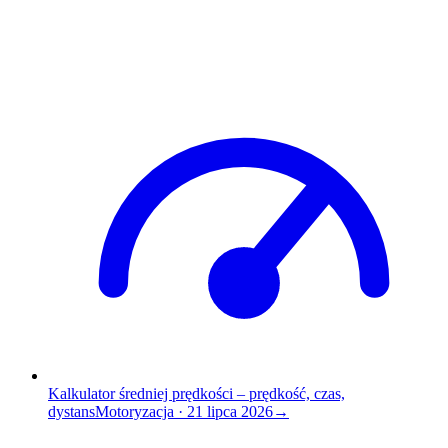
Kalkulator średniej prędkości – prędkość, czas,
dystans
Motoryzacja
·
21 lipca 2026
→