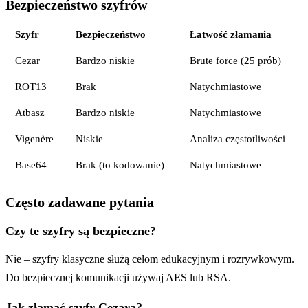
Bezpieczeństwo szyfrów
Szyfr
Bezpieczeństwo
Łatwość złamania
Cezar
Bardzo niskie
Brute force (25 prób)
ROT13
Brak
Natychmiastowe
Atbasz
Bardzo niskie
Natychmiastowe
Vigenère
Niskie
Analiza częstotliwości
Base64
Brak (to kodowanie)
Natychmiastowe
Często zadawane pytania
Czy te szyfry są bezpieczne?
Nie – szyfry klasyczne służą celom edukacyjnym i rozrywkowym.
Do bezpiecznej komunikacji używaj AES lub RSA.
Jak złamać szyfr Cezara?