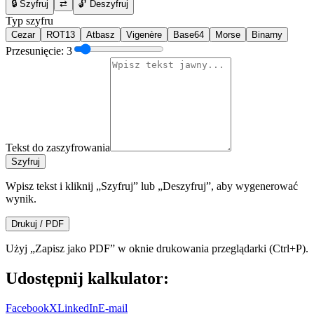
🔒 Szyfruj
⇄
🔓 Deszyfruj
Typ szyfru
Cezar
ROT13
Atbasz
Vigenère
Base64
Morse
Binarny
Przesunięcie:
3
Tekst do
zaszyfrowania
Szyfruj
Wpisz tekst i kliknij „Szyfruj” lub „Deszyfruj”, aby wygenerować
wynik.
Drukuj / PDF
Użyj „Zapisz jako PDF” w oknie drukowania przeglądarki (Ctrl+P).
Udostępnij kalkulator:
Facebook
X
LinkedIn
E-mail