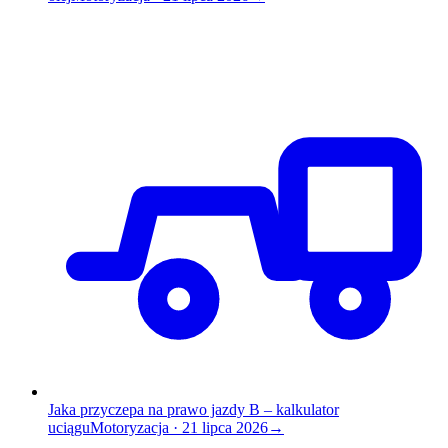
Jaka przyczepa na prawo jazdy B – kalkulator
uciągu
Motoryzacja
·
21 lipca 2026
→