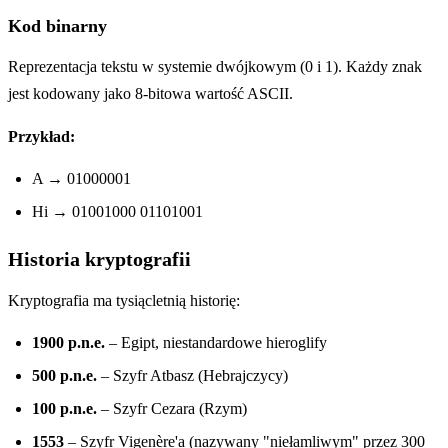
Kod binarny
Reprezentacja tekstu w systemie dwójkowym (0 i 1). Każdy znak
jest kodowany jako 8-bitowa wartość ASCII.
Przykład:
A → 01000001
Hi → 01001000 01101001
Historia kryptografii
Kryptografia ma tysiącletnią historię:
1900 p.n.e.
– Egipt, niestandardowe hieroglify
500 p.n.e.
– Szyfr Atbasz (Hebrajczycy)
100 p.n.e.
– Szyfr Cezara (Rzym)
1553
– Szyfr Vigenère'a (nazywany "niełamliwym" przez 300