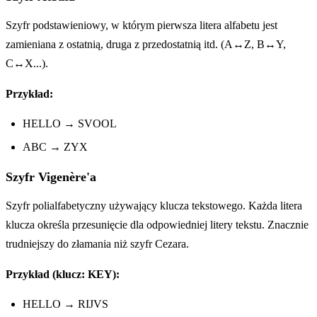
Szyfr podstawieniowy, w którym pierwsza litera alfabetu jest
zamieniana z ostatnią, druga z przedostatnią itd. (A↔Z, B↔Y,
C↔X...).
Przykład:
HELLO → SVOOL
ABC → ZYX
Szyfr Vigenère'a
Szyfr polialfabetyczny używający klucza tekstowego. Każda litera
klucza określa przesunięcie dla odpowiedniej litery tekstu. Znacznie
trudniejszy do złamania niż szyfr Cezara.
Przykład (klucz: KEY):
HELLO → RIJVS