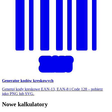
EAN
Generator kodów kreskowych
Generuj kody kreskowe EAN-13, EAN-8 i Code 128 – pobierz
jako PNG lub SVG.
Nowe kalkulatory