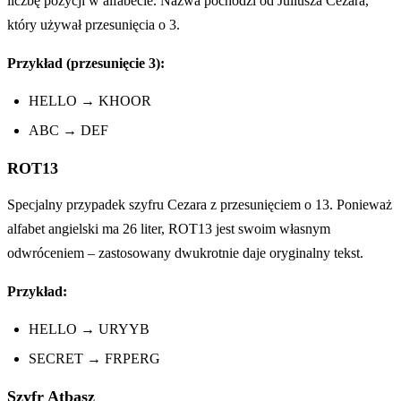
liczbę pozycji w alfabecie. Nazwa pochodzi od Juliusza Cezara,
który używał przesunięcia o 3.
Przykład (przesunięcie 3):
HELLO → KHOOR
ABC → DEF
ROT13
Specjalny przypadek szyfru Cezara z przesunięciem o 13. Ponieważ
alfabet angielski ma 26 liter, ROT13 jest swoim własnym
odwróceniem – zastosowany dwukrotnie daje oryginalny tekst.
Przykład:
HELLO → URYYB
SECRET → FRPERG
Szyfr Atbasz