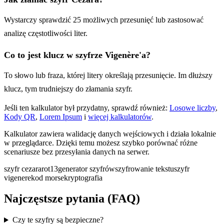
Wystarczy sprawdzić 25 możliwych przesunięć lub zastosować
analizę częstotliwości liter.
Co to jest klucz w szyfrze Vigenère'a?
To słowo lub fraza, której litery określają przesunięcie. Im dłuższy
klucz, tym trudniejszy do złamania szyfr.
Jeśli ten kalkulator był przydatny, sprawdź również:
Losowe liczby
,
Kody QR
,
Lorem Ipsum
i
więcej kalkulatorów
.
Kalkulator zawiera walidację danych wejściowych i działa lokalnie
w przeglądarce. Dzięki temu możesz szybko porównać różne
scenariusze bez przesyłania danych na serwer.
szyfr cezara
rot13
generator szyfrów
szyfrowanie tekstu
szyfr
vigenere
kod morse
kryptografia
Najczęstsze pytania (FAQ)
Czy te szyfry są bezpieczne?