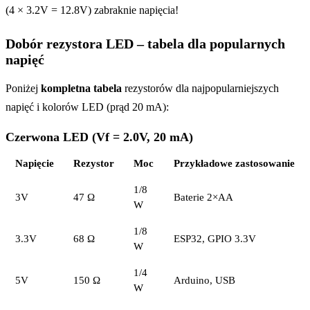
(4 × 3.2V = 12.8V) zabraknie napięcia!
Dobór rezystora LED – tabela dla popularnych
napięć
Poniżej
kompletna tabela
rezystorów dla najpopularniejszych
napięć i kolorów LED (prąd 20 mA):
Czerwona LED (Vf = 2.0V, 20 mA)
Napięcie
Rezystor
Moc
Przykładowe zastosowanie
1/8
3V
47 Ω
Baterie 2×AA
W
1/8
3.3V
68 Ω
ESP32, GPIO 3.3V
W
1/4
5V
150 Ω
Arduino, USB
W