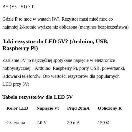
P = (Vs - Vf) × If
Gdzie
P
to moc w watach [W]. Rezystor musi mieć moc co
najmniej 2-krotnie wyższą niż obliczona (margines bezpieczeństwa).
Jaki rezystor do LED 5V? (Arduino, USB,
Raspberry Pi)
Zasilanie 5V to najczęściej spotykane napięcie w elektronice
hobbyistycznej – Arduino, Raspberry Pi, porty USB, powerbanki,
ładowarki telefonów. Oto wartości rezystorów dla popularnych
LED przy 5V:
Tabela rezystorów dla LED 5V
Kolor LED
Napięcie Vf
Prąd 20mA
Obliczony R
Czerwona
2.0 V
20 mA
150 Ω