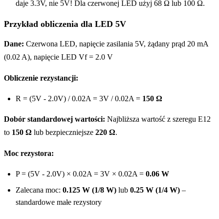
daje 3.3V, nie 5V! Dla czerwonej LED użyj 68 Ω lub 100 Ω.
Przykład obliczenia dla LED 5V
Dane:
Czerwona LED, napięcie zasilania 5V, żądany prąd 20 mA
(0.02 A), napięcie LED Vf = 2.0 V
Obliczenie rezystancji:
R = (5V - 2.0V) / 0.02A = 3V / 0.02A =
150 Ω
Dobór standardowej wartości:
Najbliższa wartość z szeregu E12
to
150 Ω
lub bezpieczniejsze
220 Ω
.
Moc rezystora:
P = (5V - 2.0V) × 0.02A = 3V × 0.02A =
0.06 W
Zalecana moc:
0.125 W (1/8 W)
lub
0.25 W (1/4 W)
–
standardowe małe rezystory