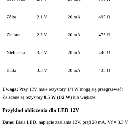
Żółta
2.1 V
20 mA
495 Ω
Zielona
2.5 V
20 mA
475 Ω
Niebieska
3.2 V
20 mA
440 Ω
Biała
3.3 V
20 mA
435 Ω
Uwaga:
Przy 12V małe rezystory 1/4 W mogą się przegrzewać!
Zalecane są rezystory
0.5 W (1/2 W)
lub większe.
Przykład obliczenia dla LED 12V
Dane:
Biała LED, napięcie zasilania 12V, prąd 20 mA, Vf = 3.3 V