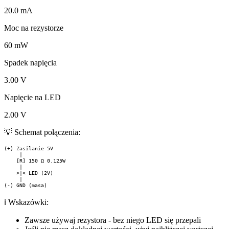
20.0
mA
Moc na rezystorze
60
mW
Spadek napięcia
3.00
V
Napięcie na LED
2.00
V
💡 Schemat połączenia:
(+) Zasilanie 5V

     |

    [R] 150 Ω 0.125W

     |

    >|< LED (2V)

     |

(-) GND (masa)
ℹ️ Wskazówki:
Zawsze używaj rezystora - bez niego LED się przepali