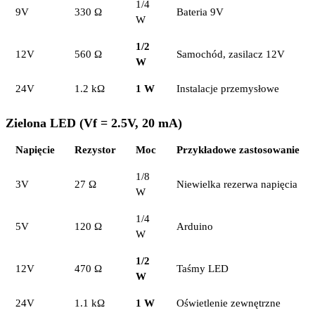
1/4
9V
330 Ω
Bateria 9V
W
1/2
12V
560 Ω
Samochód, zasilacz 12V
W
24V
1.2 kΩ
1 W
Instalacje przemysłowe
Zielona LED (Vf = 2.5V, 20 mA)
Napięcie
Rezystor
Moc
Przykładowe zastosowanie
1/8
3V
27 Ω
Niewielka rezerwa napięcia
W
1/4
5V
120 Ω
Arduino
W
1/2
12V
470 Ω
Taśmy LED
W
24V
1.1 kΩ
1 W
Oświetlenie zewnętrzne