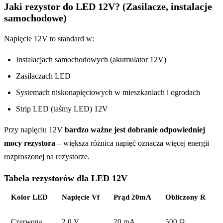
Jaki rezystor do LED 12V? (Zasilacze, instalacje
samochodowe)
Napięcie 12V to standard w:
Instalacjach samochodowych (akumulator 12V)
Zasilaczach LED
Systemach niskonapięciowych w mieszkaniach i ogrodach
Strip LED (taśmy LED) 12V
Przy napięciu 12V
bardzo ważne jest dobranie odpowiedniej
mocy rezystora
– większa różnica napięć oznacza więcej energii
rozproszonej na rezystorze.
Tabela rezystorów dla LED 12V
Kolor LED
Napięcie Vf
Prąd 20mA
Obliczony R
Czerwona
2.0 V
20 mA
500 Ω