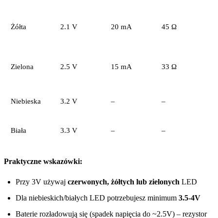
Żółta
2.1 V
20 mA
45 Ω
Zielona
2.5 V
15 mA
33 Ω
Niebieska
3.2 V
–
–
N
Biała
3.3 V
–
–
N
Praktyczne wskazówki:
Przy 3V używaj
czerwonych, żółtych lub zielonych
LED
Dla niebieskich/białych LED potrzebujesz minimum
3.5-4V
Baterie rozładowują się (spadek napięcia do ~2.5V) – rezystor