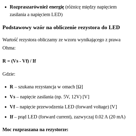
Rozpraszarównież energię
(różnicę między napięciem
zasilania a napięciem LED)
Podstawowy wzór na obliczenie rezystora do LED
Wartość rezystora obliczamy ze wzoru wynikającego z prawa
Ohma:
R = (Vs - Vf) / If
Gdzie:
R
– szukana rezystancja w omach [Ω]
Vs
– napięcie zasilania (np. 5V, 12V) [V]
Vf
– napięcie przewodzenia LED (forward voltage) [V]
If
– prąd LED (forward current), zazwyczaj 0.02 A (20 mA)
Moc rozpraszana na rezystorze: