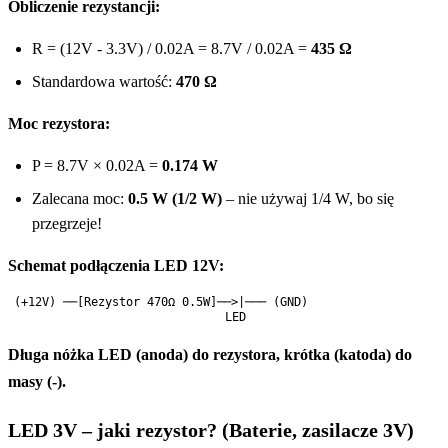
Obliczenie rezystancji:
R = (12V - 3.3V) / 0.02A = 8.7V / 0.02A =
435 Ω
Standardowa wartość:
470 Ω
Moc rezystora:
P = 8.7V × 0.02A =
0.174 W
Zalecana moc:
0.5 W (1/2 W)
– nie używaj 1/4 W, bo się
przegrzeje!
Schemat podłączenia LED 12V:
(+12V) ──[Rezystor 470Ω 0.5W]──>|─── (GND)

Długa nóżka LED (anoda) do rezystora, krótka (katoda) do
masy (-).
LED 3V – jaki rezystor? (Baterie, zasilacze 3V)