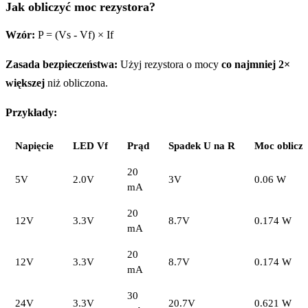
Jak obliczyć moc rezystora?
Wzór:
P = (Vs - Vf) × If
Zasada bezpieczeństwa:
Użyj rezystora o mocy
co najmniej 2×
większej
niż obliczona.
Przykłady:
Napięcie
LED Vf
Prąd
Spadek U na R
Moc oblicz
20
5V
2.0V
3V
0.06 W
mA
20
12V
3.3V
8.7V
0.174 W
mA
20
12V
3.3V
8.7V
0.174 W
mA
30
24V
3.3V
20.7V
0.621 W