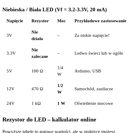
Niebieska / Biała LED (Vf = 3.2-3.3V, 20 mA)
Napięcie
Rezystor
Moc
Przykładowe zastosowanie
Nie
3V
–
Za niskie napięcie!
działa
Nie
3.3V
–
Ledwo świeci lub w ogóle
zalecane
1/4
5V
100 Ω
Arduino, USB
W
1/2
12V
470 Ω
Samochód, zasilacze
W
24V
1 kΩ
1 W
Oświetlenie mocowe
Rezystor do LED – kalkulator online
Powyższe tabele to gotowe wartości, ale w praktyce możesz