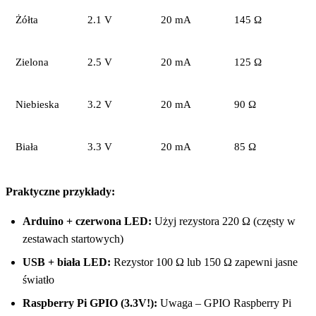
Żółta
2.1 V
20 mA
145 Ω
Zielona
2.5 V
20 mA
125 Ω
Niebieska
3.2 V
20 mA
90 Ω
Biała
3.3 V
20 mA
85 Ω
Praktyczne przykłady:
Arduino + czerwona LED:
Użyj rezystora 220 Ω (częsty w
zestawach startowych)
USB + biała LED:
Rezystor 100 Ω lub 150 Ω zapewni jasne
światło
Raspberry Pi GPIO (3.3V!):
Uwaga – GPIO Raspberry Pi