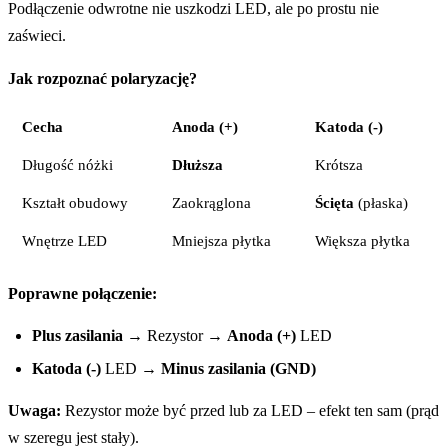
Podłączenie odwrotne nie uszkodzi LED, ale po prostu nie
zaświeci.
Jak rozpoznać polaryzację?
Cecha
Anoda (+)
Katoda (-)
Długość nóżki
Dłuższa
Krótsza
Kształt obudowy
Zaokrąglona
Ścięta
(płaska)
Wnętrze LED
Mniejsza płytka
Większa płytka
Poprawne połączenie:
Plus zasilania
→ Rezystor →
Anoda (+)
LED
Katoda (-)
LED →
Minus zasilania (GND)
Uwaga:
Rezystor może być przed lub za LED – efekt ten sam (prąd
w szeregu jest stały).