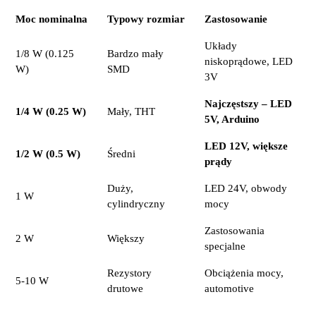
Moc nominalna
Typowy rozmiar
Zastosowanie
Układy
1/8 W (0.125
Bardzo mały
niskoprądowe, LED
W)
SMD
3V
Najczęstszy – LED
1/4 W (0.25 W)
Mały, THT
5V, Arduino
LED 12V, większe
1/2 W (0.5 W)
Średni
prądy
Duży,
LED 24V, obwody
1 W
cylindryczny
mocy
Zastosowania
2 W
Większy
specjalne
Rezystory
Obciążenia mocy,
5-10 W
drutowe
automotive