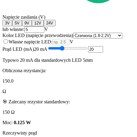
Napięcie zasilania (V)
3
V
5
V
9
V
12
V
24
V
lub własne:
V
Kolor LED (napięcie przewodzenia)
Własne napięcie LED:
V
Prąd LED (mA)
20
mA
Typowo 20 mA dla standardowych LED 5mm
Obliczona rezystancja:
150.0
Ω
🎯 Zalecany rezystor standardowy:
150 Ω
Moc:
0.125
W
Rzeczywisty prąd