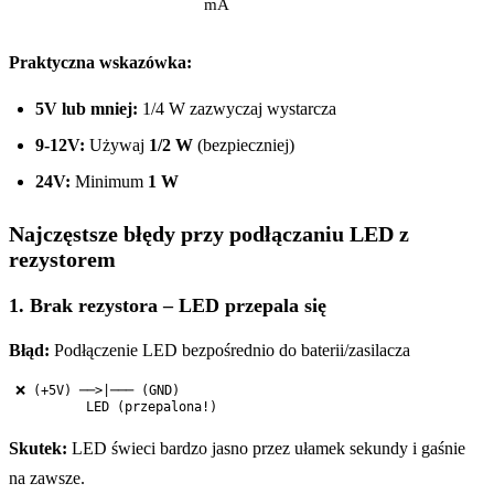
mA
Praktyczna wskazówka:
5V lub mniej:
1/4 W zazwyczaj wystarcza
9-12V:
Używaj
1/2 W
(bezpieczniej)
24V:
Minimum
1 W
Najczęstsze błędy przy podłączaniu LED z
rezystorem
1. Brak rezystora – LED przepala się
Błąd:
Podłączenie LED bezpośrednio do baterii/zasilacza
❌ (+5V) ──>|─── (GND)

Skutek:
LED świeci bardzo jasno przez ułamek sekundy i gaśnie
na zawsze.