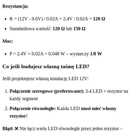
Rezystancja:
R = (12V - 9.6V) / 0.02A = 2.4V / 0.02A =
120 Ω
Standardowa wartość:
120 Ω
lub
150 Ω
Moc:
P = 2.4V × 0.02A = 0.048 W – wystarczy
1/8 W
Co jeśli budujesz własną taśmę LED?
Jeśli projektujesz własną instalację LED 12V:
Połączenie szeregowe (preferowane):
3-4 LED + rezystor na
każdy segment
Połączenie równoległe:
Każda LED
musi mieć własny
rezystor
!
Błąd:
❌ Nie łącz wielu LED równolegle przez jeden rezystor –