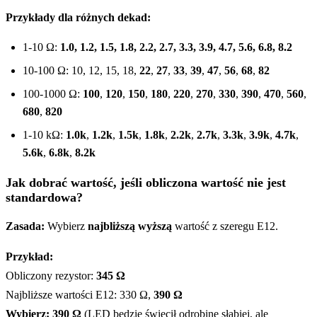
Przykłady dla różnych dekad:
1-10 Ω:
1.0, 1.2, 1.5, 1.8, 2.2, 2.7, 3.3, 3.9, 4.7, 5.6, 6.8, 8.2
10-100 Ω: 10, 12, 15, 18,
22
,
27
,
33
,
39
,
47
,
56
,
68
,
82
100-1000 Ω:
100
,
120
,
150
,
180
,
220
,
270
,
330
,
390
,
470
,
560
,
680
,
820
1-10 kΩ:
1.0k
,
1.2k
,
1.5k
,
1.8k
,
2.2k
,
2.7k
,
3.3k
,
3.9k
,
4.7k
,
5.6k
,
6.8k
,
8.2k
Jak dobrać wartość, jeśli obliczona wartość nie jest
standardowa?
Zasada:
Wybierz
najbliższą wyższą
wartość z szeregu E12.
Przykład:
Obliczony rezystor:
345 Ω
Najbliższe wartości E12: 330 Ω,
390 Ω
Wybierz: 390 Ω
(LED będzie świecił odrobinę słabiej, ale