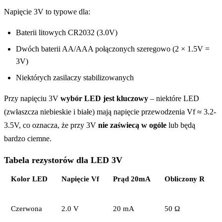
Napięcie 3V to typowe dla:
Baterii litowych CR2032 (3.0V)
Dwóch baterii AA/AAA połączonych szeregowo (2 × 1.5V =
3V)
Niektórych zasilaczy stabilizowanych
Przy napięciu 3V
wybór LED jest kluczowy
– niektóre LED
(zwłaszcza niebieskie i białe) mają napięcie przewodzenia Vf ≈ 3.2-
3.5V, co oznacza, że przy 3V
nie zaświecą w ogóle
lub będą
bardzo ciemne.
Tabela rezystorów dla LED 3V
Kolor LED
Napięcie Vf
Prąd 20mA
Obliczony R
Czerwona
2.0 V
20 mA
50 Ω