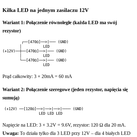
Kilka LED na jednym zasilaczu 12V
Wariant 1: Połączenie równoległe (każda LED ma swój
rezystor)
        ┌──[470Ω]──>|─── (GND)

        │          LED

(+12V)──┼──[470Ω]──>|─── (GND)

        │          LED

        └──[470Ω]──>|─── (GND)

Prąd całkowity: 3 × 20mA = 60 mA
Wariant 2: Połączenie szeregowe (jeden rezystor, napięcia się
sumują)
(+12V) ──[120Ω]──>|──>|──>|──── (GND)

Napięcie na LED: 3 × 3.2V = 9.6V, rezystor: 120 Ω dla 20 mA.
Uwaga:
To działa tylko dla 3 LED przy 12V – dla 4 białych LED