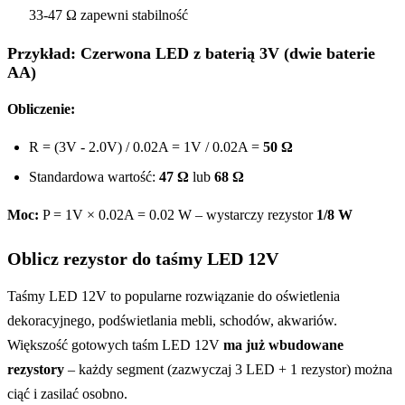
33-47 Ω zapewni stabilność
Przykład: Czerwona LED z baterią 3V (dwie baterie
AA)
Obliczenie:
R = (3V - 2.0V) / 0.02A = 1V / 0.02A =
50 Ω
Standardowa wartość:
47 Ω
lub
68 Ω
Moc:
P = 1V × 0.02A = 0.02 W – wystarczy rezystor
1/8 W
Oblicz rezystor do taśmy LED 12V
Taśmy LED 12V to popularne rozwiązanie do oświetlenia
dekoracyjnego, podświetlania mebli, schodów, akwariów.
Większość gotowych taśm LED 12V
ma już wbudowane
rezystory
– każdy segment (zazwyczaj 3 LED + 1 rezystor) można
ciąć i zasilać osobno.