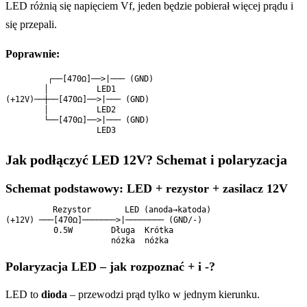
LED różnią się napięciem Vf, jeden będzie pobierał więcej prądu i
się przepali.
Poprawnie:
        ┌──[470Ω]──>|─── (GND)

        │          LED1

(+12V)──┼──[470Ω]──>|─── (GND)

        │          LED2

        └──[470Ω]──>|─── (GND)

Jak podłączyć LED 12V? Schemat i polaryzacja
Schemat podstawowy: LED + rezystor + zasilacz 12V
         Rezystor       LED (anoda→katoda)

(+12V) ───[470Ω]───────>|──────── (GND/-)

          0.5W        Długa  Krótka

Polaryzacja LED – jak rozpoznać + i -?
LED to
dioda
– przewodzi prąd tylko w jednym kierunku.