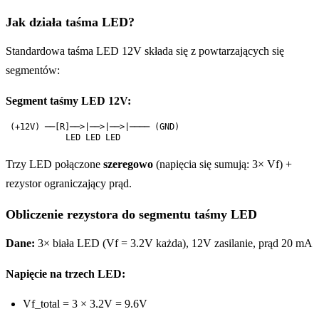
Jak działa taśma LED?
Standardowa taśma LED 12V składa się z powtarzających się
segmentów:
Segment taśmy LED 12V:
(+12V) ──[R]──>|──>|──>|──── (GND)

Trzy LED połączone
szeregowo
(napięcia się sumują: 3× Vf) +
rezystor ograniczający prąd.
Obliczenie rezystora do segmentu taśmy LED
Dane:
3× biała LED (Vf = 3.2V każda), 12V zasilanie, prąd 20 mA
Napięcie na trzech LED:
Vf_total = 3 × 3.2V = 9.6V