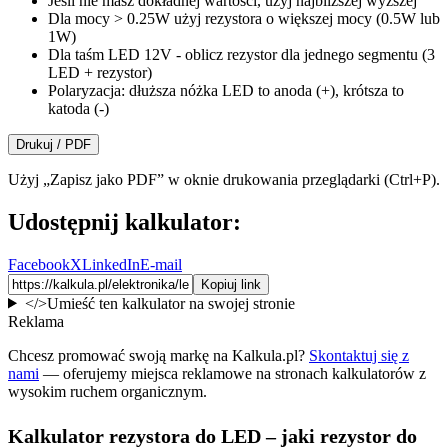
Jeśli nie masz dokładnej wartości, użyj najbliższej wyższej
Dla mocy
>
0.25W użyj rezystora o większej mocy (0.5W lub
1W)
Dla taśm LED 12V - oblicz rezystor dla jednego segmentu (3
LED + rezystor)
Polaryzacja: dłuższa nóżka LED to anoda (+), krótsza to
katoda (-)
Drukuj / PDF
Użyj „Zapisz jako PDF” w oknie drukowania przeglądarki (Ctrl+P).
Udostępnij kalkulator:
Facebook
X
LinkedIn
E-mail
Kopiuj link
</>
Umieść ten kalkulator na swojej stronie
Reklama
Chcesz promować swoją markę na Kalkula.pl?
Skontaktuj się z
nami
— oferujemy miejsca reklamowe na stronach kalkulatorów z
wysokim ruchem organicznym.
Kalkulator rezystora do LED – jaki rezystor do