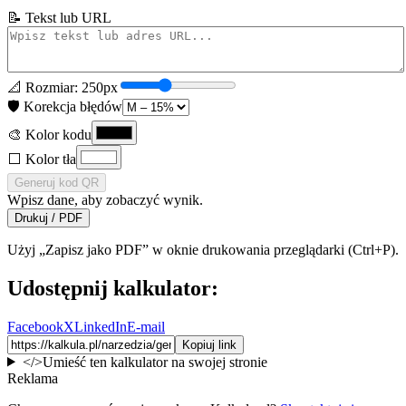
📝 Tekst lub URL
📐 Rozmiar:
250
px
🛡️ Korekcja błędów
🎨 Kolor kodu
⬜ Kolor tła
Generuj kod QR
Wpisz dane, aby zobaczyć wynik.
Drukuj / PDF
Użyj „Zapisz jako PDF” w oknie drukowania przeglądarki (Ctrl+P).
Udostępnij kalkulator:
Facebook
X
LinkedIn
E-mail
Kopiuj link
</>
Umieść ten kalkulator na swojej stronie
Reklama