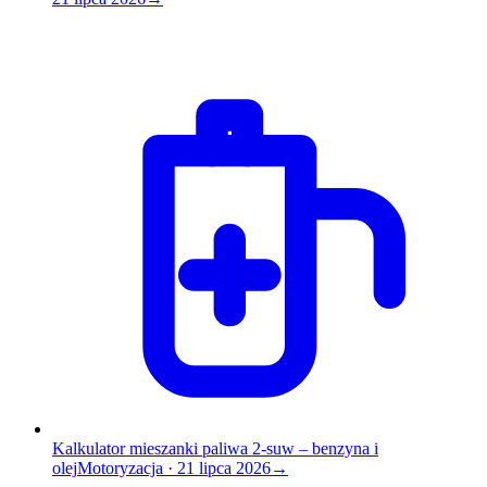
Kalkulator mieszanki paliwa 2-suw – benzyna i
olej
Motoryzacja
·
21 lipca 2026
→