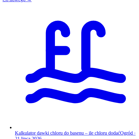
Kalkulator dawki chloru do basenu – ile chloru dodać
Ogród
·
21 lipca 2026
→