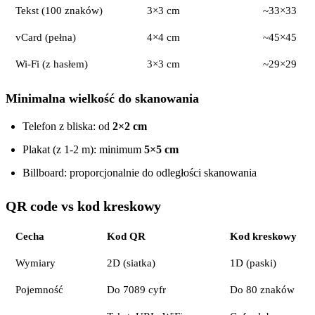
Tekst (100 znaków)
3×3 cm
~33×33
vCard (pełna)
4×4 cm
~45×45
Wi-Fi (z hasłem)
3×3 cm
~29×29
Minimalna wielkość do skanowania
Telefon z bliska: od
2×2 cm
Plakat (z 1-2 m): minimum
5×5 cm
Billboard: proporcjonalnie do odległości skanowania
QR code vs kod kreskowy
Cecha
Kod QR
Kod kreskowy
Wymiary
2D (siatka)
1D (paski)
Pojemność
Do 7089 cyfr
Do 80 znaków