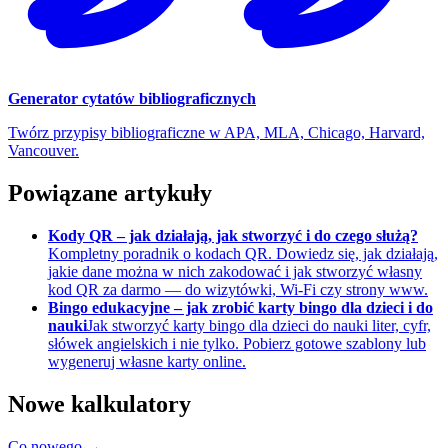
Generator cytatów bibliograficznych
Twórz przypisy bibliograficzne w APA, MLA, Chicago, Harvard,
Vancouver.
Powiązane artykuły
Kody QR – jak działają, jak stworzyć i do czego służą?
Kompletny poradnik o kodach QR. Dowiedz się, jak działają,
jakie dane można w nich zakodować i jak stworzyć własny
kod QR za darmo — do wizytówki, Wi-Fi czy strony www.
Bingo edukacyjne – jak zrobić karty bingo dla dzieci i do
nauki
Jak stworzyć karty bingo dla dzieci do nauki liter, cyfr,
słówek angielskich i nie tylko. Pobierz gotowe szablony lub
wygeneruj własne karty online.
Nowe kalkulatory
Co nowego →