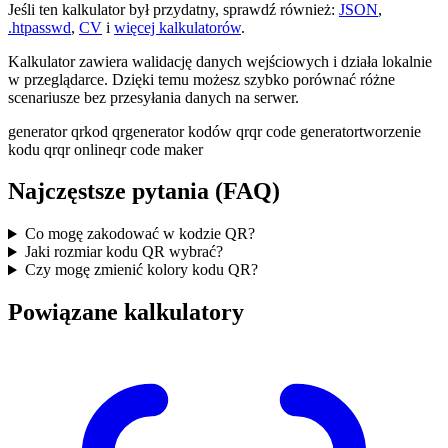
Jeśli ten kalkulator był przydatny, sprawdź również:
JSON
,
.htpasswd
,
CV
i
więcej kalkulatorów
.
Kalkulator zawiera walidację danych wejściowych i działa lokalnie
w przeglądarce. Dzięki temu możesz szybko porównać różne
scenariusze bez przesyłania danych na serwer.
generator qr
kod qr
generator kodów qr
qr code generator
tworzenie
kodu qr
qr online
qr code maker
Najczęstsze pytania (FAQ)
Co mogę zakodować w kodzie QR?
Jaki rozmiar kodu QR wybrać?
Czy mogę zmienić kolory kodu QR?
Powiązane kalkulatory