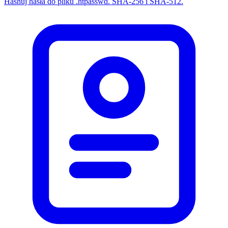
Hashuj hasła do pliku .htpasswd. SHA-256 i SHA-512.