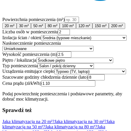
Powierzchnia pomieszczenia (m²)
20
m²
30
m²
50
m²
80
m²
100
m²
120
m²
150
m²
200
m²
Liczba osób w pomieszczeniu
Izolacja ścian / okien
Nasłonecznienie pomieszczenia
Wysokość pomieszczenia (m)
Piętro / lokalizacja
Typ pomieszczenia
Urządzenia emitujące ciepło
Szacowane godziny chłodzenia dziennie (lato)
Cena prądu (zł/kWh)
Podaj powierzchnię pomieszczenia i podstawowe parametry, aby
dobrać moc klimatyzacji.
Sprawdź też
Jaka klimatyzacja na 20 m²?
Jaka klimatyzacja na 30 m²?
Jaka
klimatyzacja na 50 m²?
Jaka klimatyzacja na 80 m²?
Jaka