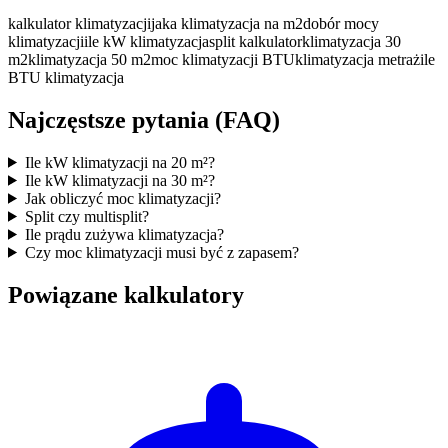
kalkulator klimatyzacji
jaka klimatyzacja na m2
dobór mocy
klimatyzacji
ile kW klimatyzacja
split kalkulator
klimatyzacja 30
m2
klimatyzacja 50 m2
moc klimatyzacji BTU
klimatyzacja metraż
ile
BTU klimatyzacja
Najczęstsze pytania (FAQ)
Ile kW klimatyzacji na 20 m²?
Ile kW klimatyzacji na 30 m²?
Jak obliczyć moc klimatyzacji?
Split czy multisplit?
Ile prądu zużywa klimatyzacja?
Czy moc klimatyzacji musi być z zapasem?
Powiązane kalkulatory