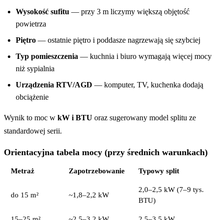
Wysokość sufitu
— przy 3 m liczymy większą objętość
powietrza
Piętro
— ostatnie piętro i poddasze nagrzewają się szybciej
Typ pomieszczenia
— kuchnia i biuro wymagają więcej mocy
niż sypialnia
Urządzenia RTV/AGD
— komputer, TV, kuchenka dodają
obciążenie
Wynik to moc w
kW i BTU
oraz sugerowany model splitu ze
standardowej serii.
Orientacyjna tabela mocy (przy średnich warunkach)
Metraż
Zapotrzebowanie
Typowy split
2,0–2,5 kW (7–9 tys.
do 15 m²
~1,8–2,2 kW
BTU)
15–25 m²
~2,5–3,2 kW
2,5–3,5 kW