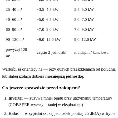
25–40 m²
~3,5–4,5 kW
3,5–5,0 kW
40–60 m²
~5,0–6,5 kW
5,0–7,0 kW
60–90 m²
~7,0–9,0 kW
7,0–9,0 kW
90–120 m²
~9,0–12,0 kW
9,0–12,0 kW
powyżej 120
często 2 jednostki
multisplit / kanałowa
m²
Wartości są orientacyjne — przy dużych przeszkleniach od południa
lub słabej izolacji dobierz
mocniejszą jednostkę
.
Co jeszcze sprawdzić przed zakupem?
Inverter
— zużywa mniej prądu przy utrzymaniu temperatury
(COP/SEER wyższy = taniej w eksploatacji)
Hałas
— w sypialni szukaj jednostek poniżej 25 dB(A) w trybie