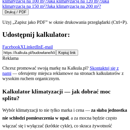
klimatyzacja na 100 m²?
Jaka klimatyzacja na 120 m²?
Jaka
klimatyzacja na 150 m²?
Jaka klimatyzacja na 200 m²?
Drukuj / PDF
Użyj „Zapisz jako PDF” w oknie drukowania przeglądarki (Ctrl+P).
Udostępnij kalkulator:
Facebook
X
LinkedIn
E-mail
Kopiuj link
Reklama
Chcesz promować swoją markę na Kalkula.pl?
Skontaktuj się z
nami
— oferujemy miejsca reklamowe na stronach kalkulatorów z
wysokim ruchem organicznym.
Kalkulator klimatyzacji — jak dobrać moc
splitu?
Wybór klimatyzacji to nie tylko marka i cena —
za słaba jednostka
nie schłodzi pomieszczenia w upał
, a za mocna będzie często
włączać się i wyłączać (krótkie cykle), co skraca żywotność