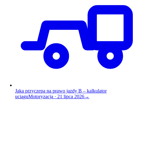
Jaka przyczepa na prawo jazdy B – kalkulator
uciągu
Motoryzacja
·
21 lipca 2026
→