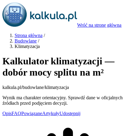
Wróć na stronę główną
Strona główna
/
Budowlane
/
Klimatyzacja
Kalkulator klimatyzacji —
dobór mocy splitu na m²
kalkula.pl
/budowlane/klimatyzacja
Wynik ma charakter orientacyjny. Sprawdź dane w oficjalnych
źródłach przed podjęciem decyzji.
Opis
FAQ
Powiązane
Artykuły
Udostępnij