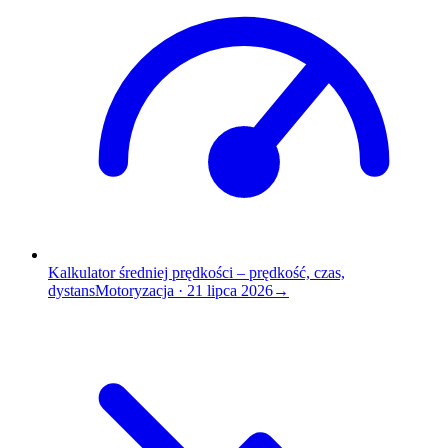
Kalkulator średniej prędkości – prędkość, czas,
dystans
Motoryzacja
·
21 lipca 2026
→