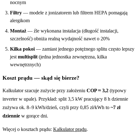
nocnym
Filtry
— modele z jonizatorem lub filtrem HEPA pomagają
alergikom
Montaż
— źle wykonana instalacja (długość instalacji,
szczelność) obniża realną wydajność nawet o 20%
Kilka pokoi
— zamiast jednego potężnego splitu często lepszy
jest
multisplit
(jedna jednostka zewnętrzna, kilka
wewnętrznych)
Koszt prądu — skąd się bierze?
Kalkulator szacuje zużycie przy założeniu
COP ≈ 3,2
(typowy
inverter w upale). Przykład: split 3,5 kW pracujący 8 h dziennie
zużywa ok. 8–9 kWh/dzień, czyli przy 0,85 zł/kWh to
~7 zł
dziennie
w gorące dni.
Więcej o kosztach prądu:
Kalkulator prądu
.