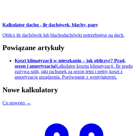
Kalkulator dachu - ile dachówek, blachy, papy
Oblicz ile dachówek lub blachodachówki potrzebujesz na dach.
Powiązane artykuły
Koszt klimatyzacji w mieszkaniu – jak obliczyć? Prąd,
sezon i amortyzacja
Kalkulator kosztu klimatyzacji. Ile prądu
zużywa split, jaki rachunek za sezon letni i pełny koszt z
amortyzacją urządzenia. Porównanie z wentylatorem.
Nowe kalkulatory
Co nowego →