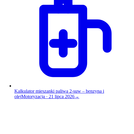
Kalkulator mieszanki paliwa 2-suw – benzyna i
olej
Motoryzacja
·
21 lipca 2026
→