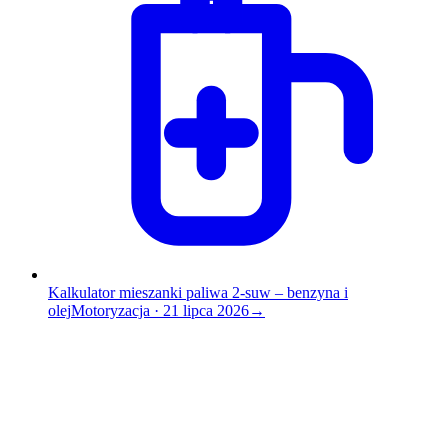
Kalkulator mieszanki paliwa 2-suw – benzyna i
olej
Motoryzacja
·
21 lipca 2026
→