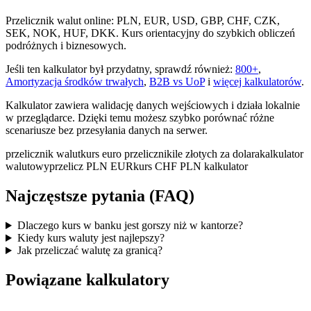
Przelicznik walut online: PLN, EUR, USD, GBP, CHF, CZK,
SEK, NOK, HUF, DKK. Kurs orientacyjny do szybkich obliczeń
podróżnych i biznesowych.
Jeśli ten kalkulator był przydatny, sprawdź również:
800+
,
Amortyzacja środków trwałych
,
B2B vs UoP
i
więcej kalkulatorów
.
Kalkulator zawiera walidację danych wejściowych i działa lokalnie
w przeglądarce. Dzięki temu możesz szybko porównać różne
scenariusze bez przesyłania danych na serwer.
przelicznik walut
kurs euro przelicznik
ile złotych za dolara
kalkulator
walutowy
przelicz PLN EUR
kurs CHF PLN kalkulator
Najczęstsze pytania (FAQ)
Dlaczego kurs w banku jest gorszy niż w kantorze?
Kiedy kurs waluty jest najlepszy?
Jak przeliczać walutę za granicą?
Powiązane kalkulatory