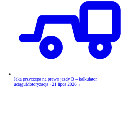
Jaka przyczepa na prawo jazdy B – kalkulator
uciągu
Motoryzacja
·
21 lipca 2026
→