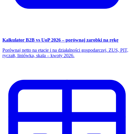
Kalkulator B2B vs UoP 2026 – porównaj zarobki na rękę
Porównaj netto na etacie i na działalności gospodarczej. ZUS, PIT,
ryczałt, liniówka, skala – kwoty 2026.