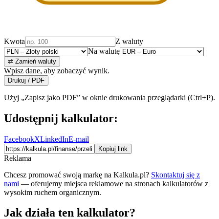
Kwota
Z waluty
Na walutę
⇄ Zamień waluty
Wpisz dane, aby zobaczyć wynik.
Drukuj / PDF
Użyj „Zapisz jako PDF” w oknie drukowania przeglądarki (Ctrl+P).
Udostępnij kalkulator:
Facebook
X
LinkedIn
E-mail
Kopiuj link
Reklama
Chcesz promować swoją markę na Kalkula.pl?
Skontaktuj się z
nami
— oferujemy miejsca reklamowe na stronach kalkulatorów z
wysokim ruchem organicznym.
Jak działa ten kalkulator?