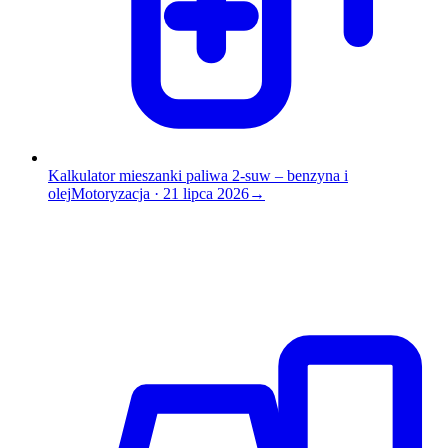
Kalkulator mieszanki paliwa 2-suw – benzyna i
olej
Motoryzacja
·
21 lipca 2026
→