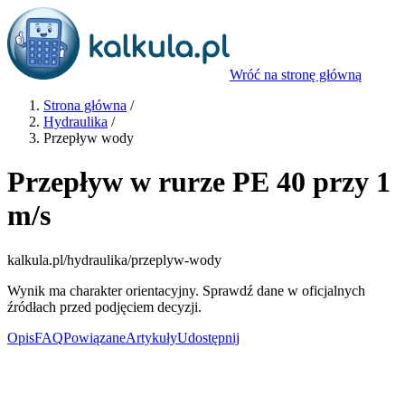
Wróć na stronę główną
Strona główna
/
Hydraulika
/
Przepływ wody
Przepływ w rurze PE 40 przy 1
m/s
kalkula.pl
/hydraulika/przeplyw-wody
Wynik ma charakter orientacyjny. Sprawdź dane w oficjalnych
źródłach przed podjęciem decyzji.
Opis
FAQ
Powiązane
Artykuły
Udostępnij