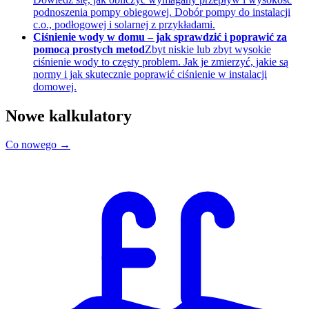
podnoszenia pompy obiegowej. Dobór pompy do instalacji
c.o., podłogowej i solarnej z przykładami.
Ciśnienie wody w domu – jak sprawdzić i poprawić za
pomocą prostych metod
Zbyt niskie lub zbyt wysokie
ciśnienie wody to częsty problem. Jak je zmierzyć, jakie są
normy i jak skutecznie poprawić ciśnienie w instalacji
domowej.
Nowe kalkulatory
Co nowego →