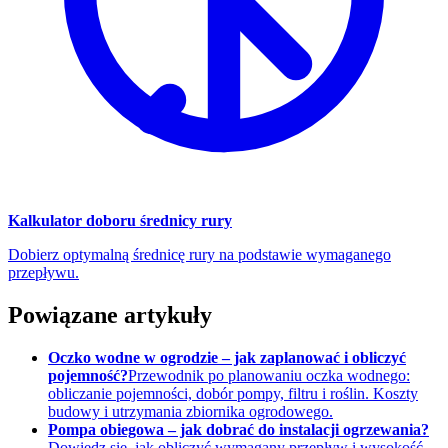
Kalkulator doboru średnicy rury
Dobierz optymalną średnicę rury na podstawie wymaganego
przepływu.
Powiązane artykuły
Oczko wodne w ogrodzie – jak zaplanować i obliczyć
pojemność?
Przewodnik po planowaniu oczka wodnego:
obliczanie pojemności, dobór pompy, filtru i roślin. Koszty
budowy i utrzymania zbiornika ogrodowego.
Pompa obiegowa – jak dobrać do instalacji ogrzewania?
Dowiedz się, jak obliczyć wymagany przepływ i wysokość