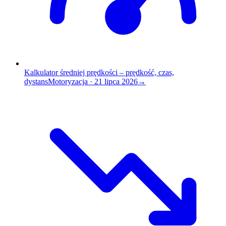
Kalkulator średniej prędkości – prędkość, czas,
dystans
Motoryzacja
·
21 lipca 2026
→