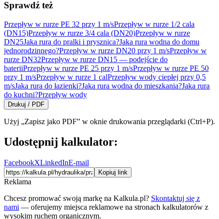
Sprawdź też
Przepływ w rurze PE 32 przy 1 m/s
Przepływ w rurze 1/2 cala
(DN15)
Przepływ w rurze 3/4 cala (DN20)
Przepływ w rurze
DN25
Jaka rura do pralki i prysznica?
Jaka rura wodna do domu
jednorodzinnego?
Przepływ w rurze DN20 przy 1 m/s
Przepływ w
rurze DN32
Przepływ w rurze DN15 — podejście do
baterii
Przepływ w rurze PE 25 przy 1 m/s
Przepływ w rurze PE 50
przy 1 m/s
Przepływ w rurze 1 cal
Przepływ wody ciepłej przy 0,5
m/s
Jaka rura do łazienki?
Jaka rura wodna do mieszkania?
Jaka rura
do kuchni?
Przepływ wody
Drukuj / PDF
Użyj „Zapisz jako PDF” w oknie drukowania przeglądarki (Ctrl+P).
Udostępnij kalkulator:
Facebook
X
LinkedIn
E-mail
Kopiuj link
Reklama
Chcesz promować swoją markę na Kalkula.pl?
Skontaktuj się z
nami
— oferujemy miejsca reklamowe na stronach kalkulatorów z
wysokim ruchem organicznym.