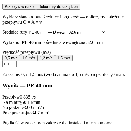
Przepływ w rurze
Dobór rury do urządzeń
Wybierz standardową średnicę i prędkość — obliczymy natężenie
przepływu Q = A × v.
Średnica rury
Wybrano:
PE 40 mm
· średnica wewnętrzna
32.6
mm
Prędkość przepływu (m/s)
0,5 m/s
1,0 m/s
1,2 m/s
1,5 m/s
Zalecane: 0,5–1,5 m/s (woda zimna do 1,5 m/s, ciepła do 1,0 m/s).
Wynik —
PE 40 mm
Przepływ
0.835
l/s
Na minutę
50.1
l/min
Na godzinę
3.005
m³/h
Pole przekroju
834.7
mm²
Prędkość w zalecanym zakresie dla instalacji mieszkaniowej.